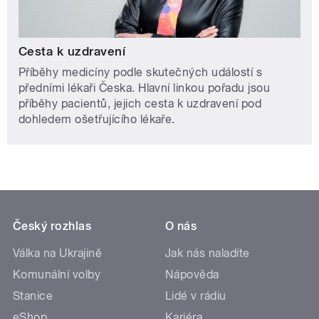
Cesta k uzdravení
Příběhy medicíny podle skutečných událostí s
předními lékaři Česka. Hlavní linkou pořadu jsou
příběhy pacientů, jejich cesta k uzdravení pod
dohledem ošetřujícího lékaře.
Český rozhlas
O nás
Válka na Ukrajině
Jak nás naladíte
Komunální volby
Nápověda
Stanice
Lidé v rádiu
eShop
Kariéra