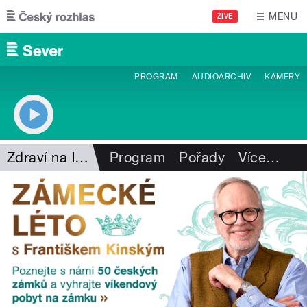
Přejít k hlavnímu obsahu
MENU
ŽIVĚ
PROGRAM
AUDIOARCHIV
KAMERY
Zdraví na lžíci
Program
Pořady
Více
…