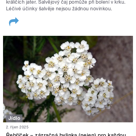
králičích jater. Šalvějový čaj pomůže při bolení v krku.
Léčivé účinky šalvěje nejsou žádnou novinkou.
Jídlo
2. říjen 2025
Řebříček – zázračná bylinka (nejen) pro každou