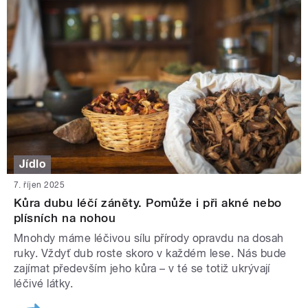
Jídlo
7. říjen 2025
Kůra dubu léčí záněty. Pomůže i při akné nebo
plísních na nohou
Mnohdy máme léčivou sílu přírody opravdu na dosah
ruky. Vždyť dub roste skoro v každém lese. Nás bude
zajímat především jeho kůra – v té se totiž ukrývají
léčivé látky.