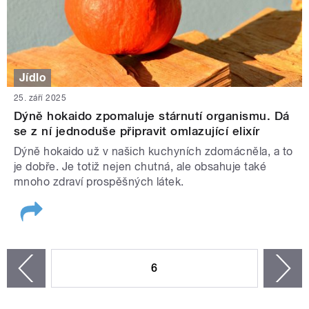
Jídlo
25. září 2025
Dýně hokaido zpomaluje stárnutí organismu. Dá
se z ní jednoduše připravit omlazující elixír
Dýně hokaido už v našich kuchyních zdomácněla, a to
je dobře. Je totiž nejen chutná, ale obsahuje také
mnoho zdraví prospěšných látek.
STRÁNKY
6
n
zí