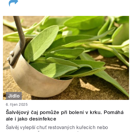
Jídlo
6. říjen 2025
Šalvějový čaj pomůže při bolení v krku. Pomáhá
ale i jako desinfekce
Šalvěj vylepší chuť restovaných kuřecích nebo