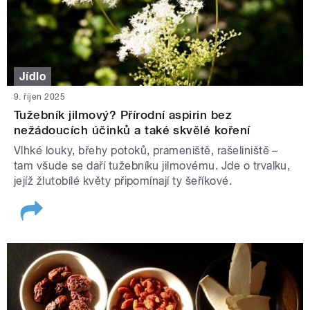
Jídlo
9. říjen 2025
Tužebník jilmový? Přírodní aspirin bez
nežádoucích účinků a také skvělé koření
Vlhké louky, břehy potoků, prameniště, rašeliniště –
tam všude se daří tužebníku jilmovému. Jde o trvalku,
jejíž žlutobílé květy připomínají ty šeříkové.