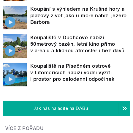
Koupání s výhledem na Krušné hory a
plážový život jako u moře nabízí jezero
Barbora
Koupaliště v Duchcově nabízí
50metrový bazén, letní kino přímo
v areálu a klidnou atmosféru bez davů
Koupaliště na Písečném ostrově
v Litoměřicích nabízí vodní vyžití
i prostor pro celodenní odpočinek
Jak nás naladíte na DABu
VÍCE Z POŘADU