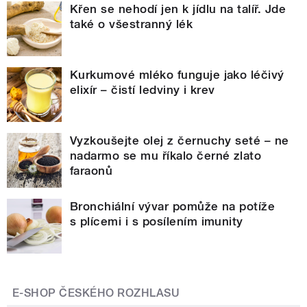
Křen se nehodí jen k jídlu na talíř. Jde
také o všestranný lék
Kurkumové mléko funguje jako léčivý
elixír – čistí ledviny i krev
Vyzkoušejte olej z černuchy seté – ne
nadarmo se mu říkalo černé zlato
faraonů
Bronchiální vývar pomůže na potíže
s plícemi i s posílením imunity
E-SHOP ČESKÉHO ROZHLASU