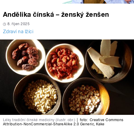
Andělika čínská – ženský ženšen
8. říjen 2025
Zdraví na lžíci
Léky tradiční čínské medicíny (ilustr. obr.)
|
foto:
Creative Commons
Attribution-NonCommercial-ShareAlike 2.0 Generic
,
Kake