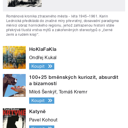
Románová kronika ztraceného města - léta 1945–1961. Karin
Lednická předkládá do značné míry převratný, dosavadní paradigma
měnící obraz hornického regionu, jehož zahlazenou historii stále
překrývá tlustá vrstva mýtů a zakořeněných stereotypů o „černé
zemi a rudém kraji“.
HoKlaFaKla
Ondřej Kukal
Koupit
100+25 brněnských kuriozit, absurdit
a bizarností
Miloš Šenkýř, Tomáš Kremr
Koupit
Katyně
Pavel Kohout