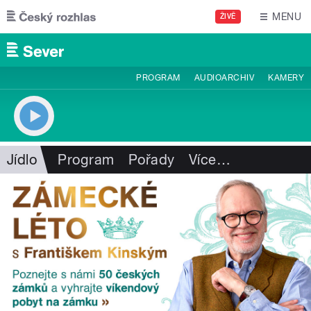
Přejít k hlavnímu obsahu
MENU
ŽIVĚ
PROGRAM
AUDIOARCHIV
KAMERY
Jídlo
Program
Pořady
Více
…