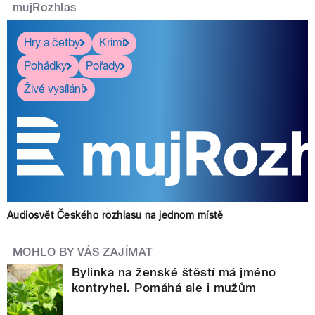
mujRozhlas
Hry a četby
Krimi
Pohádky
Pořady
Živé vysílání
Audiosvět Českého rozhlasu na jednom místě
MOHLO BY VÁS ZAJÍMAT
Bylinka na ženské štěstí má jméno
kontryhel. Pomáhá ale i mužům