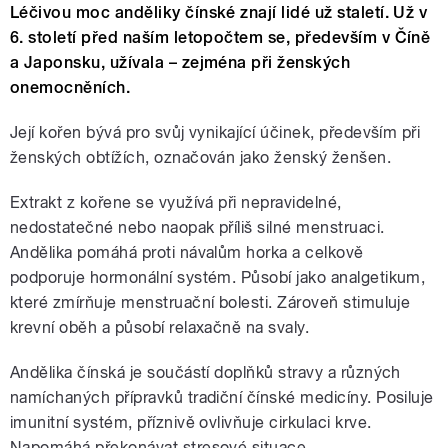
Léčivou moc anděliky čínské znají lidé už staletí. Už v
6. století před naším letopočtem se, především v Číně
a Japonsku, užívala – zejména při ženských
onemocněních.
Její kořen bývá pro svůj vynikající účinek, především při
ženských obtížích, označován jako ženský ženšen.
Extrakt z kořene se využívá při nepravidelné,
nedostatečné nebo naopak příliš silné menstruaci.
Andělika pomáhá proti návalům horka a celkově
podporuje hormonální systém. Působí jako analgetikum,
které zmírňuje menstruační bolesti. Zároveň stimuluje
krevní oběh a působí relaxačně na svaly.
Andělika čínská je součástí doplňků stravy a různých
namíchaných přípravků tradiční čínské medicíny. Posiluje
imunitní systém, příznivě ovlivňuje cirkulaci krve.
Napomáhá překonávat stresové situace.