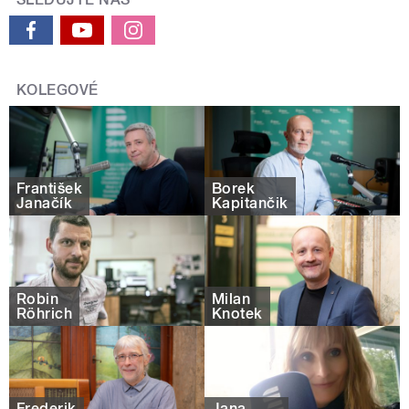
KOLEGOVÉ
František
Borek
Janačík
Kapitančik
Robin
Milan
Röhrich
Knotek
Frederik
Jana