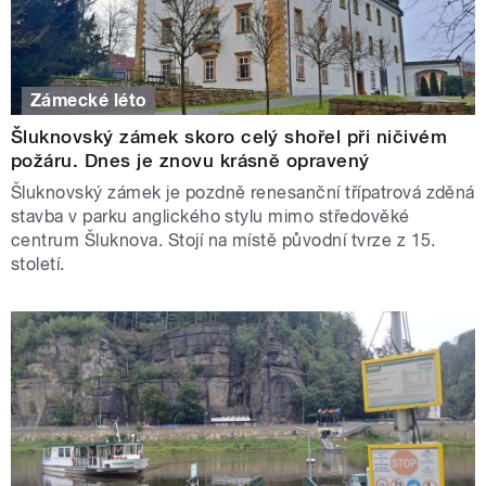
Zámecké léto
Šluknovský zámek skoro celý shořel při ničivém
požáru. Dnes je znovu krásně opravený
Šluknovský zámek je pozdně renesanční třípatrová zděná
stavba v parku anglického stylu mimo středověké
centrum Šluknova. Stojí na místě původní tvrze z 15.
století.