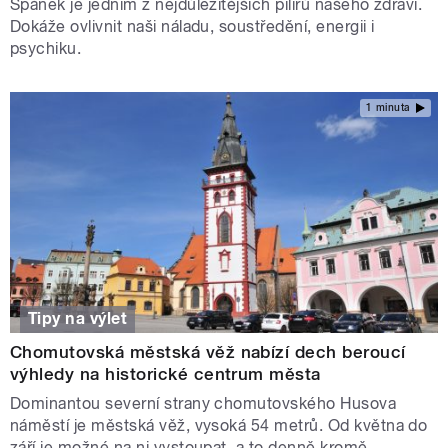
Spánek je jedním z nejdůležitějších pilířů našeho zdraví.
Dokáže ovlivnit naši náladu, soustředění, energii i
psychiku.
1 minuta
Tipy na výlet
Chomutovská městská věž nabízí dech beroucí
výhledy na historické centrum města
Dominantou severní strany chomutovského Husova
náměstí je městská věž, vysoká 54 metrů. Od května do
září je možné na ni vystoupat, a to denně kromě