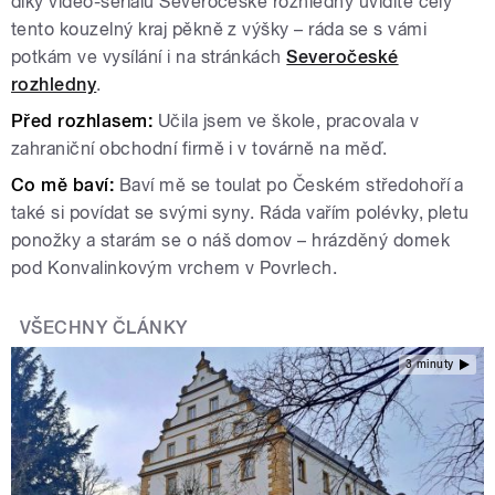
díky video-seriálu Severočeské rozhledny uvidíte celý
tento kouzelný kraj pěkně z výšky – ráda se s vámi
potkám ve vysílání i na stránkách
Severočeské
rozhledny
.
Před rozhlasem:
Učila jsem ve škole, pracovala v
zahraniční obchodní firmě i v továrně na měď.
Co mě baví:
Baví mě se toulat po Českém středohoří a
také si povídat se svými syny. Ráda vařím polévky, pletu
ponožky a starám se o náš domov – hrázděný domek
pod Konvalinkovým vrchem v Povrlech.
VŠECHNY ČLÁNKY
3 minuty