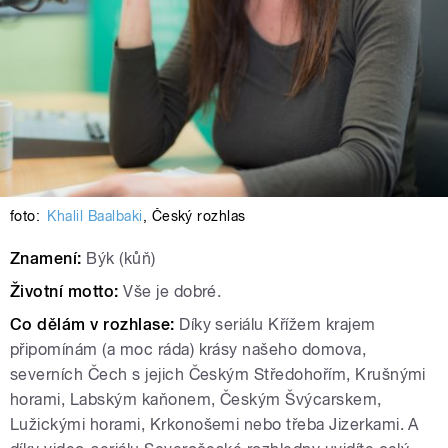
foto:
Khalil Baalbaki
,
Český rozhlas
Znamení:
Býk (kůň)
Životní motto:
Vše je dobré.
Co dělám v rozhlase:
Díky seriálu Křížem krajem
připomínám (a moc ráda) krásy našeho domova,
severních Čech s jejich Českým Středohořím, Krušnými
horami, Labským kaňonem, Českým Švýcarskem,
Lužickými horami, Krkonošemi nebo třeba Jizerkami. A