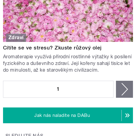
Zdraví
Cítíte se ve stresu? Zkuste růžový olej
Aromaterapie využívá přírodní rostlinné výtažky k posílení
fyzického a duševního zdraví. Její kořeny sahají tisíce let
do minulosti, až ke starověkým civilizacím.
STRÁNKY
1
n
Jak nás naladíte na DABu
SLEDUJTE NÁS