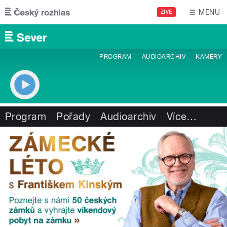
Přejít k hlavnímu obsahu
MENU
ŽIVĚ
PROGRAM
AUDIOARCHIV
KAMERY
Program
Pořady
Audioarchiv
Více
…