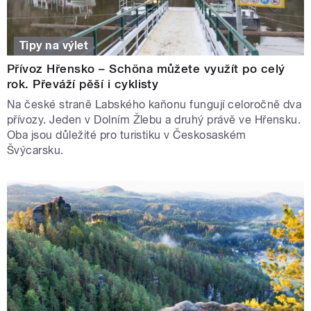
Tipy na výlet
Přívoz Hřensko – Schöna můžete využít po celý
rok. Převáží pěší i cyklisty
Na české straně Labského kaňonu fungují celoročně dva
přívozy. Jeden v Dolním Žlebu a druhý právě ve Hřensku.
Oba jsou důležité pro turistiku v Českosaském
Švýcarsku.