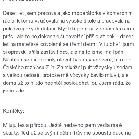
Deset let jsem pracovala jako moderátorka v komerčním
rádiu, k tomu vyučovala na vysoké škole a pracovala na
poli evropských dotací. Myslela jsem si, že mám krásnou
práci, ale to nejdokonalejší povolání přišlo až pak – deset
let na mateřské dovolené se třemi dětmi. V tu chvíli jsem
si opravdu přála zastavit čas, ale na to jsme malí páni.
Naštěstí se mi podařily otevřít ty správné dveře, a to do
Českého rozhlasu Zlín! Za mixážní pult vždycky usedám
s velkou radostí, protože mě vždycky bavilo mluvit, ale
doma už to nikdo nechtěl poslouchat :o)
. Jsem ráda, že
jsem zde.
Koníčky:
Miluju les a přírodu. Ještě nedávno jsem vedla malé
skauty. Teď už se svými dětmi trávíme spoustu času na