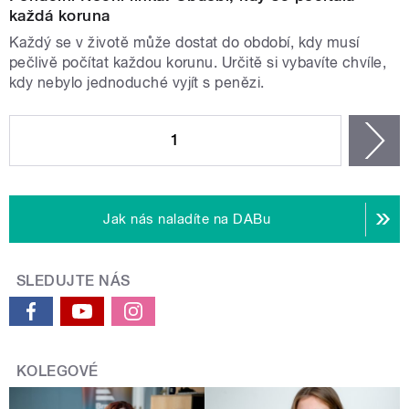
každá koruna
Každý se v životě může dostat do období, kdy musí
pečlivě počítat každou korunu. Určitě si vybavíte chvíle,
kdy nebylo jednoduché vyjít s penězi.
STRÁNKY
1
n
Jak nás naladíte na DABu
SLEDUJTE NÁS
KOLEGOVÉ