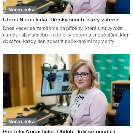
Noční linka
Úterní Noční linka: Dětský smích, který zahřeje
Dnes večer se zaměříme na příběhy, které umí vyvolat
úsměv i slzy smíchu – a to díky dětem a vnoučatům, kteří
dokážou každý den zpestřit nečekanými momenty.
Noční linka
Pondělní Noční linka: Období, kdy se počítala