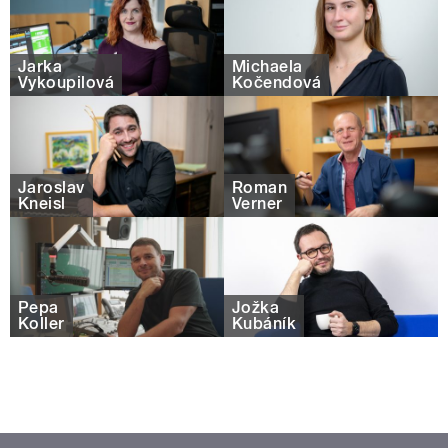
Jarka
Michaela
Vykoupilová
Kočendová
Jaroslav
Roman
Kneisl
Verner
Pepa
Jožka
Koller
Kubáník