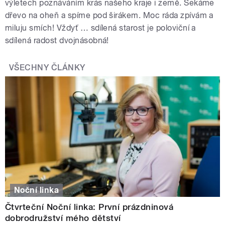
výletech poznáváním krás našeho kraje i země. Sekáme
dřevo na oheň a spíme pod širákem. Moc ráda zpívám a
miluju smích! Vždyť … sdílená starost je poloviční a
sdílená radost dvojnásobná!
VŠECHNY ČLÁNKY
Noční linka
Čtvrteční Noční linka: První prázdninová
dobrodružství mého dětství