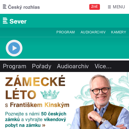
Přejít k hlavnímu obsahu
MENU
ŽIVĚ
PROGRAM
AUDIOARCHIV
KAMERY
Program
Pořady
Audioarchiv
Více
…