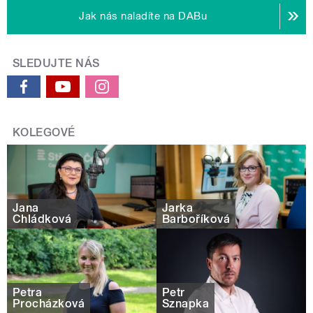
Jak nás naladíte na DABu
SLEDUJTE NÁS
KOLEGOVÉ
Jana
Jarka
Chládková
Barboříková
Petra
Petr
Procházková
Sznapka