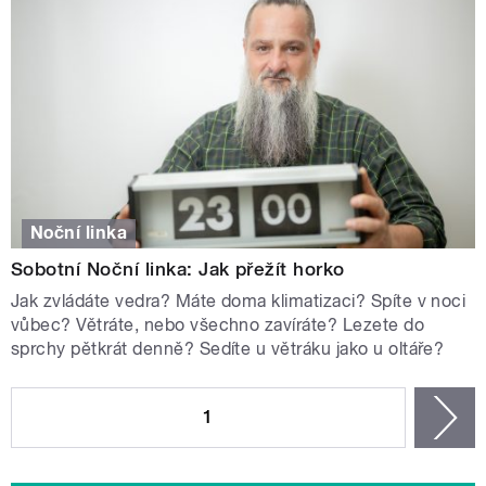
Noční linka
Sobotní Noční linka: Jak přežít horko
Jak zvládáte vedra? Máte doma klimatizaci? Spíte v noci
vůbec? Větráte, nebo všechno zavíráte? Lezete do
sprchy pětkrát denně? Sedíte u větráku jako u oltáře?
STRÁNKY
1
n