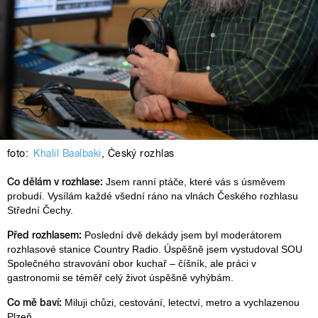
foto:
Khalil Baalbaki
,
Český rozhlas
Co dělám v rozhlase:
Jsem ranní ptáče, které vás s úsměvem
probudí. Vysílám každé všední ráno na vlnách Českého rozhlasu
Střední Čechy.
Před rozhlasem:
Poslední dvě dekády jsem byl moderátorem
rozhlasové stanice Country Radio. Úspěšně jsem vystudoval SOU
Společného stravování obor kuchař – číšník, ale práci v
gastronomii se téměř celý život úspěšně vyhýbám.
Co mě baví:
Miluji chůzi, cestování, letectví, metro a vychlazenou
Plzeň.