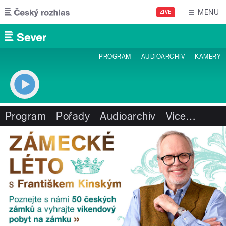
Přejít k hlavnímu obsahu
MENU
ŽIVĚ
PROGRAM
AUDIOARCHIV
KAMERY
Program
Pořady
Audioarchiv
Více
…