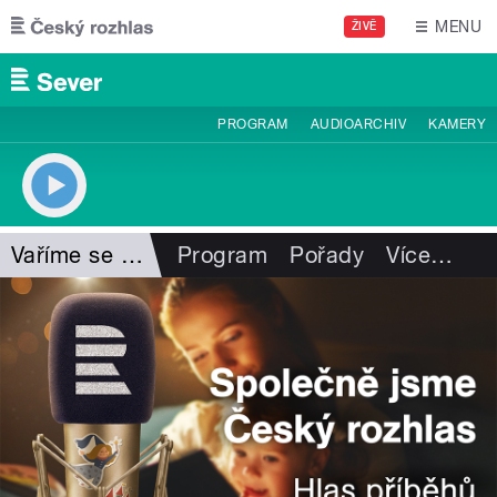
Přejít k hlavnímu obsahu
MENU
ŽIVĚ
PROGRAM
AUDIOARCHIV
KAMERY
Vaříme se Slávkou
Program
Pořady
Více
…