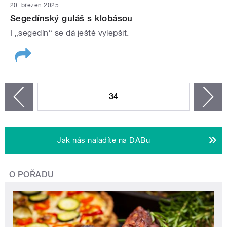
20. březen 2025
Segedínský guláš s klobásou
I „segedín“ se dá ještě vylepšit.
STRÁNKY
34
n
zí
Jak nás naladíte na DABu
O POŘADU