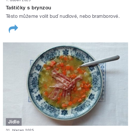
1. duben 2025
Taštičky s brynzou
Těsto můžeme volit buď nudlové, nebo bramborové.
Jídlo
31. březen 2025