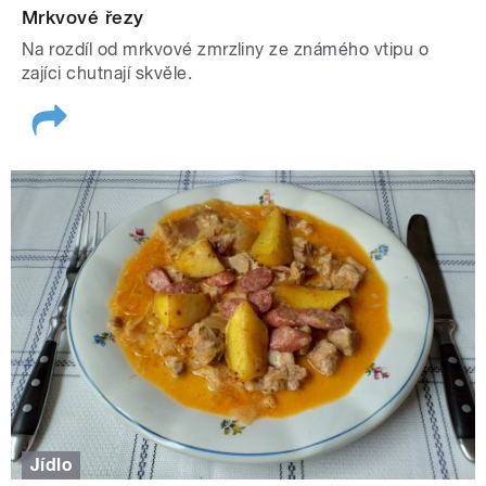
Mrkvové řezy
Na rozdíl od mrkvové zmrzliny ze známého vtipu o
zajíci chutnají skvěle.
Jídlo