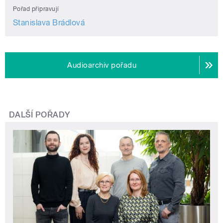
Pořad připravují
Stanislava Brádlová
Audioarchiv pořadu
DALŠÍ POŘADY