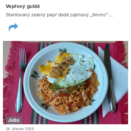
Vepřový guláš
Sterilovaný zelený pepř dodá zajímavý „šmrnc“…
Jídlo
26. březen 2025