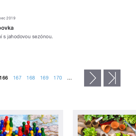
enec 2019
bovka
í s jahodovou sezónou.
166
167
168
169
170
…
následující ›
posled