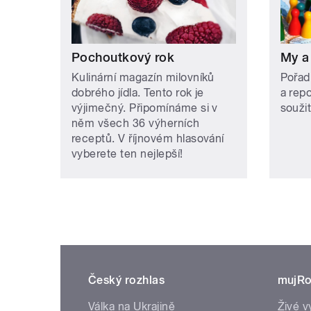
Pochoutkový rok
My a
Kulinární magazín milovníků
Pořad
dobrého jídla. Tento rok je
a rep
výjimečný. Připomínáme si v
soužit
něm všech 36 výherních
receptů. V říjnovém hlasování
vyberete ten nejlepší!
Český rozhlas
mujRo
Válka na Ukrajině
Živé v