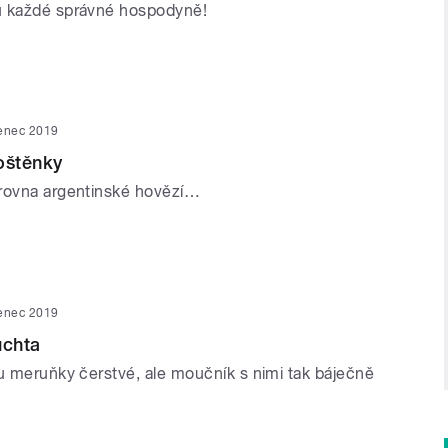
u každé správné hospodyně!
venec 2019
oštěnky
rovna argentinské hovězí…
venec 2019
uchta
ou meruňky čerstvé, ale moučník s nimi tak báječně