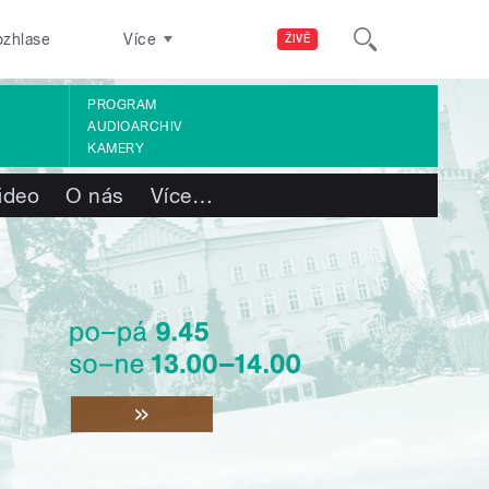
ozhlase
Více
ŽIVĚ
PROGRAM
AUDIOARCHIV
KAMERY
ideo
O nás
Více
…