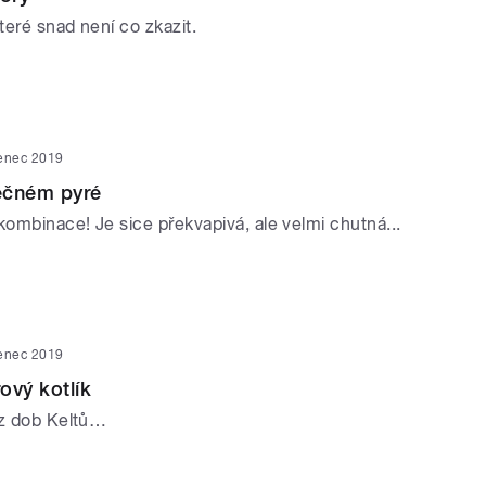
eré snad není co zkazit.
venec 2019
lečném pyré
kombinace! Je sice překvapivá, ale velmi chutná...
venec 2019
ový kotlík
 z dob Keltů…