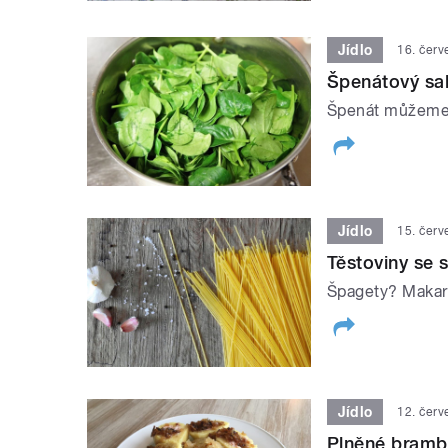
Jídlo
16. čer
Špenátový sal
Špenát můžeme 
Jídlo
15. čer
Těstoviny se
Špagety? Makaró
Jídlo
12. čer
Plněné bramb