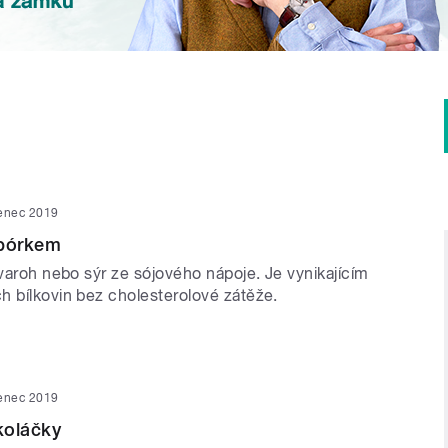
venec 2019
 pórkem
tvaroh nebo sýr ze sójového nápoje. Je vynikajícím
h bílkovin bez cholesterolové zátěže.
venec 2019
koláčky