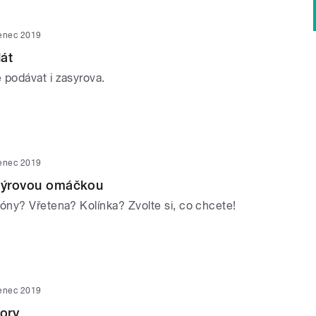
venec 2019
át
podávat i zasyrova.
venec 2019
 sýrovou omáčkou
ny? Vřetena? Kolínka? Zvolte si, co chcete!
venec 2019
ory