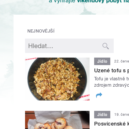
NEJNOVĚJŠÍ
Jídlo
22. čer
Uzené tofu s
Tofu je vlastně 
zdrojem zdravýc
Jídlo
19. čer
Posvícenské 