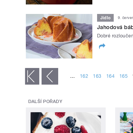
Jídlo
9. červ
Jahodová bá
Dobré rozloučen
STRÁNKY
…
162
163
164
165
« první
‹ předchozí
DALŠÍ POŘADY