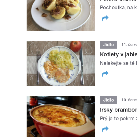
Pochoutka, na kt
Jídlo
11. čer
Kotlety v jab
Nelekejte se té 
Jídlo
10. čer
Irský brambor
Prý je to pokrm