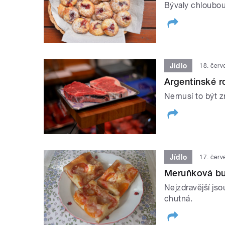
Bývaly chloubo
Jídlo
18. čer
Argentinské r
Nemusí to být z
Jídlo
17. čer
Meruňková b
Nejzdravější js
chutná.