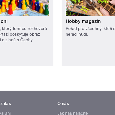
 oni
Hobby magazín
, který formou rozhovorů
Pořad pro všechny, kteří 
ortáží poskytuje obraz
neradi nudí.
í cizinců s Čechy.
zhlas
O nás
ysílání
Jak nás naladíte