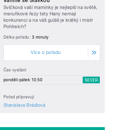
Vaříme se Slávkou
Svíčková vaší maminky je nejlepší na světě,
meruňkové řezy tety Hany nemají
konkurenci a na váš guláš je krátký i mistr
Pohlreich?
Délka pořadu:
3 minuty
Více o pořadu
Čas vysílání
pondělí-pátek 10:50
SEVER
Pořad připravují
Stanislava Brádlová