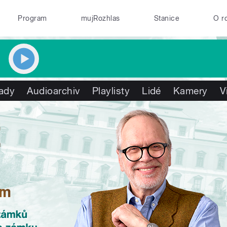
Program
mujRozhlas
Stanice
O r
ady
Audioarchiv
Playlisty
Lidé
Kamery
V