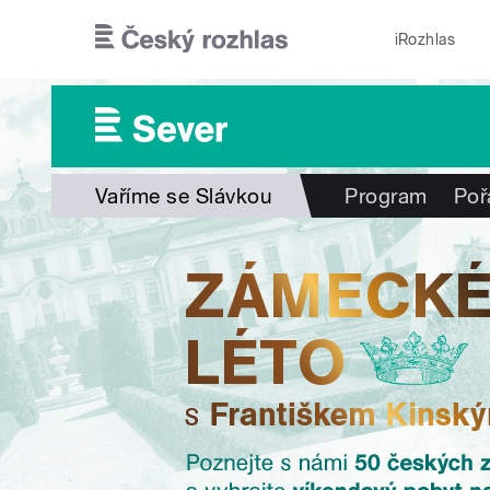
Přejít k hlavnímu obsahu
iRozhlas
Vaříme se Slávkou
Program
Poř