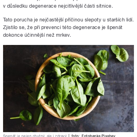
v důsledku degenerace nejcitlivější části sítnice.
Tato porucha je nejčastější příčinou slepoty u starších lidí.
Zjistilo se, že při prevenci této degenerace je špenát
dokonce účinnější než mrkev.
Špenát je nejen chutný, ale i zdravý
|
foto:
Fotobanka Pixabay