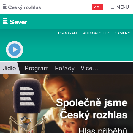
Přejít k hlavnímu obsahu
MENU
ŽIVĚ
PROGRAM
AUDIOARCHIV
KAMERY
Jídlo
Program
Pořady
Více
…