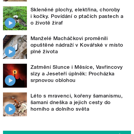
Skleněné plochy, elektřina, choroby
i kočky. Povídání o ptačích pastech a
o životě žiraf
Manželé Macháčkovi proměnili
opuštěné nádraží v Kovářské v místo
plné života
Zatmění Slunce i Měsíce, Vavřincovy
slzy a Jeseteří úplněk: Procházka
srpnovou oblohou
Léto s mravenci, kořeny šamanismu,
šamani dneška a jejich cesty do
horního a dolního světa