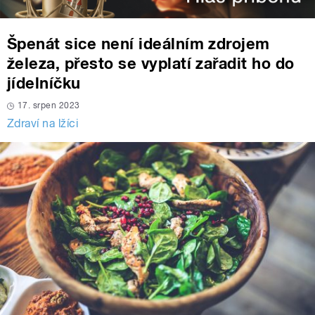
Špenát sice není ideálním zdrojem
železa, přesto se vyplatí zařadit ho do
jídelníčku
17. srpen 2023
Zdraví na lžíci