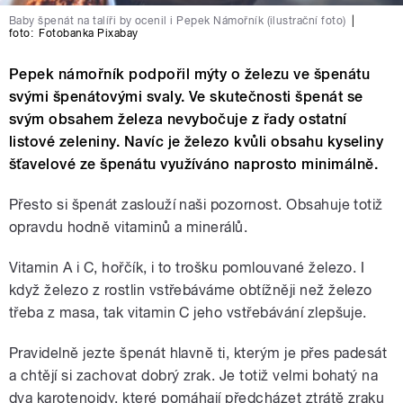
Baby špenát na talíři by ocenil i Pepek Námořník (ilustrační foto)
|
foto:
Fotobanka Pixabay
Pepek námořník podpořil mýty o železu ve špenátu
svými špenátovými svaly. Ve skutečnosti špenát se
svým obsahem železa nevybočuje z řady ostatní
listové zeleniny. Navíc je železo kvůli obsahu kyseliny
šťavelové ze špenátu využíváno naprosto minimálně.
Přesto si špenát zaslouží naši pozornost. Obsahuje totiž
opravdu hodně vitaminů a minerálů.
Vitamin A i C, hořčík, i to trošku pomlouvané železo. I
když železo z rostlin vstřebáváme obtížněji než železo
třeba z masa, tak vitamin C jeho vstřebávání zlepšuje.
Pravidelně jezte špenát hlavně ti, kterým je přes padesát
a chtějí si zachovat dobrý zrak. Je totiž velmi bohatý na
dva karotenoidy, které pomáhají předcházet ztrátě zraku