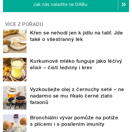
Jak nás naladíte na DABu
VÍCE Z POŘADU
Křen se nehodí jen k jídlu na talíř. Jde
také o všestranný lék
Kurkumové mléko funguje jako léčivý
elixír – čistí ledviny i krev
Vyzkoušejte olej z černuchy seté – ne
nadarmo se mu říkalo černé zlato
faraonů
Bronchiální vývar pomůže na potíže
s plícemi i s posílením imunity