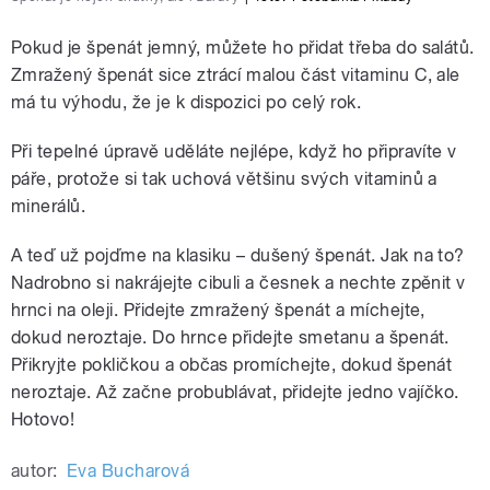
Pokud je špenát jemný, můžete ho přidat třeba do salátů.
Zmražený špenát sice ztrácí malou část vitaminu C, ale
má tu výhodu, že je k dispozici po celý rok.
Při tepelné úpravě uděláte nejlépe, když ho připravíte v
páře, protože si tak uchová většinu svých vitaminů a
minerálů.
A teď už pojďme na klasiku – dušený špenát. Jak na to?
Nadrobno si nakrájejte cibuli a česnek a nechte zpěnit v
hrnci na oleji. Přidejte zmražený špenát a míchejte,
dokud neroztaje. Do hrnce přidejte smetanu a špenát.
Přikryjte pokličkou a občas promíchejte, dokud špenát
neroztaje. Až začne probublávat, přidejte jedno vajíčko.
Hotovo!
autor:
Eva Bucharová