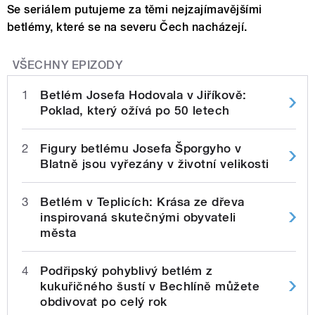
Se seriálem putujeme za těmi nejzajímavějšími
betlémy, které se na severu Čech nacházejí.
VŠECHNY EPIZODY
1
Betlém Josefa Hodovala v Jiříkově:
Poklad, který ožívá po 50 letech
2
Figury betlému Josefa Šporgyho v
Blatně jsou vyřezány v životní velikosti
3
Betlém v Teplicích: Krása ze dřeva
inspirovaná skutečnými obyvateli
města
4
Podřipský pohyblivý betlém z
kukuřičného šustí v Bechlíně můžete
obdivovat po celý rok