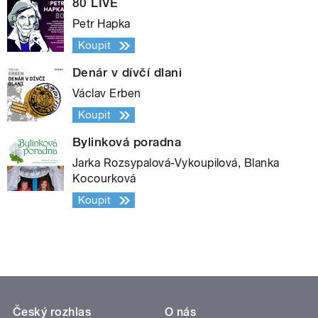
80 LIVE
Petr Hapka
Koupit
Denár v dívčí dlani
Václav Erben
Koupit
Bylinková poradna
Jarka Rozsypalová-Vykoupilová, Blanka
Kocourková
Koupit
Český rozhlas
O nás