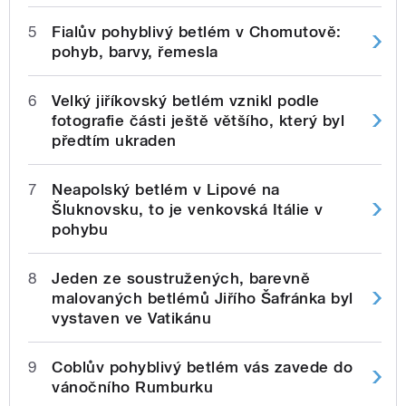
5
Fialův pohyblivý betlém v Chomutově:
pohyb, barvy, řemesla
6
Velký jiříkovský betlém vznikl podle
fotografie části ještě většího, který byl
předtím ukraden
7
Neapolský betlém v Lipové na
Šluknovsku, to je venkovská Itálie v
pohybu
8
Jeden ze soustružených, barevně
malovaných betlémů Jiřího Šafránka byl
vystaven ve Vatikánu
9
Coblův pohyblivý betlém vás zavede do
vánočního Rumburku