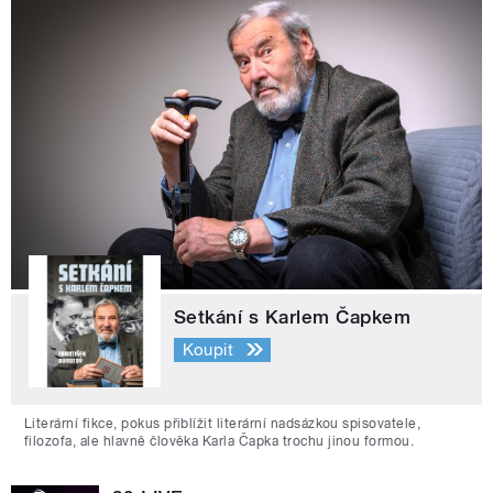
Setkání s Karlem Čapkem
Koupit
Literární fikce, pokus přiblížit literární nadsázkou spisovatele,
filozofa, ale hlavně člověka Karla Čapka trochu jinou formou.