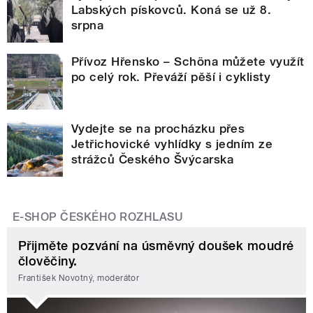
Labských pískovců. Koná se už 8.
srpna
Přívoz Hřensko – Schöna můžete využít
po celý rok. Převáží pěší i cyklisty
Vydejte se na procházku přes
Jetřichovické vyhlídky s jedním ze
strážců Českého Švýcarska
E-SHOP ČESKÉHO ROZHLASU
Přijměte pozvání na úsměvný doušek moudré
člověčiny.
František Novotný, moderátor