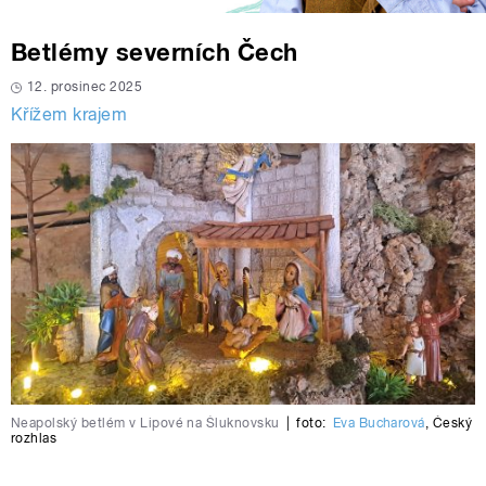
Betlémy severních Čech
12. prosinec 2025
Křížem krajem
Neapolský betlém v Lipové na Šluknovsku
|
foto:
Eva Bucharová
,
Český
rozhlas