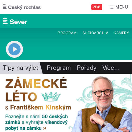
Přejít k hlavnímu obsahu
MENU
ŽIVĚ
PROGRAM
AUDIOARCHIV
KAMERY
Tipy na výlet
Program
Pořady
Více
…