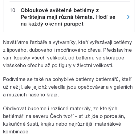
10
Obloukové světelné betlémy z
Perštejna mají různá témata. Hodí se
na každý okenní parapet
Navštívíme řezbáře a výtvarníky, kteří vyřezávají betlémy
z lipového, dubového i modřínového dřeva. Představíme
vám kousky všech velikostí, od betlému ve skořápce
vlašského ořechu až po figury v životní velikosti.
Podíváme se také na pohyblivé betlémy betlémářů, kteří
už nežijí, ale jejichž veledíla jsou opečovávána v galeriích
a muzeích našeho kraje.
Obdivovat budeme i rozličné materiály, ze kterých
betlémáři na severu Čech tvoří – ať už jde o porcelán,
kukuřičné šustí, krajku nebo nejrůznější materiálové
kombinace.