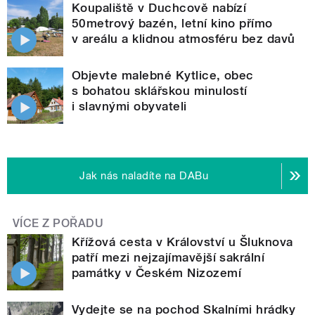
Koupaliště v Duchcově nabízí
50metrový bazén, letní kino přímo
v areálu a klidnou atmosféru bez davů
Objevte malebné Kytlice, obec
s bohatou sklářskou minulostí
i slavnými obyvateli
Jak nás naladíte na DABu
VÍCE Z POŘADU
Křížová cesta v Království u Šluknova
patří mezi nejzajímavější sakrální
památky v Českém Nizozemí
Vydejte se na pochod Skalními hrádky