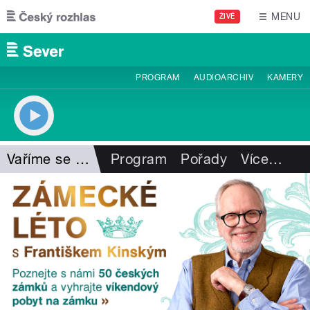
Přejít k hlavnímu obsahu
MENU
ŽIVĚ
PROGRAM
AUDIOARCHIV
KAMERY
Vaříme se Slávkou
Program
Pořady
Více
…