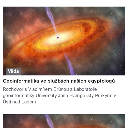
Věda
Geoinformatika ve službách našich egyptologů
Rozhovor s Vladimírem Brůnou z Laboratoře
geoinformatiky Univerzity Jana Evangelisty Purkyně v
Ústí nad Labem.