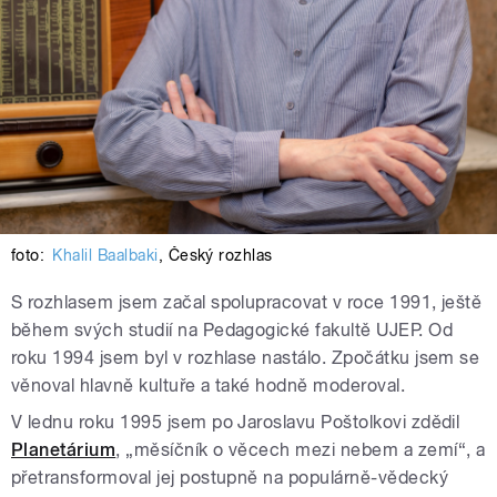
foto:
Khalil Baalbaki
,
Český rozhlas
S rozhlasem jsem začal spolupracovat v roce 1991, ještě
během svých studií na Pedagogické fakultě UJEP. Od
roku 1994 jsem byl v rozhlase nastálo. Zpočátku jsem se
věnoval hlavně kultuře a také hodně moderoval.
V lednu roku 1995 jsem po Jaroslavu Poštolkovi zdědil
Planetárium
, „měsíčník o věcech mezi nebem a zemí“, a
přetransformoval jej postupně na populárně-vědecký