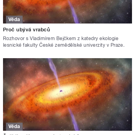
Věda
Proč ubývá vrabců
Rozhovor s Vladimírem Bejčkem z katedry ekologie
lesnické fakulty České zemědělské univerzity v Praze.
Věda