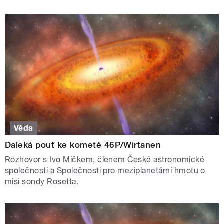
Věda
Daleká pouť ke kometě 46P/Wirtanen
Rozhovor s Ivo Míčkem, členem České astronomické
společnosti a Společnosti pro meziplanetární hmotu o
misi sondy Rosetta.