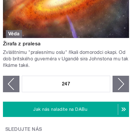
Věda
Žirafa z pralesa
Zvláštnímu "pralesnímu oslu" říkali domorodci okapi. Od
dob britského guvernéra v Ugandě sira Johnstona mu tak
říkáme také.
STRÁNKY
247
n
zí
Jak nás naladíte na DABu
SLEDUJTE NÁS