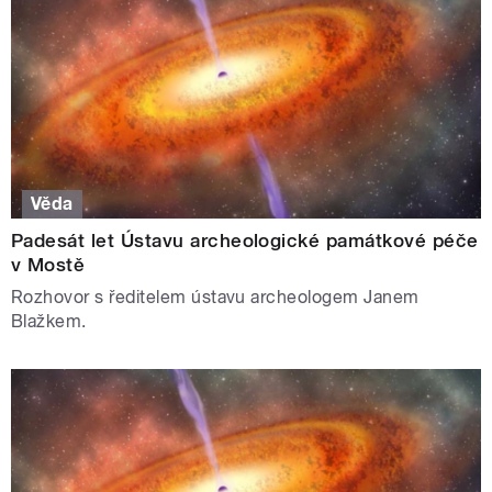
Věda
Padesát let Ústavu archeologické památkové péče
v Mostě
Rozhovor s ředitelem ústavu archeologem Janem
Blažkem.