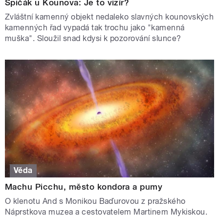
Špičák u Kounova: Je to vizír?
Zvláštní kamenný objekt nedaleko slavných kounovských
kamenných řad vypadá tak trochu jako "kamenná
muška". Sloužil snad kdysi k pozorování slunce?
Věda
Machu Picchu, město kondora a pumy
O klenotu And s Monikou Baďurovou z pražského
Náprstkova muzea a cestovatelem Martinem Mykiskou.