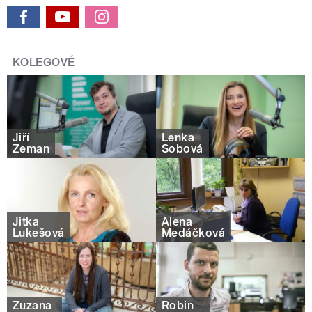
KOLEGOVÉ
Jiří
Lenka
Zeman
Šobová
Jitka
Alena
Lukešová
Medáčková
Zuzana
Robin