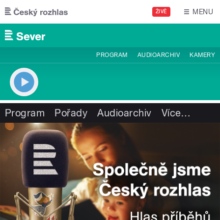
Přejít k hlavnímu obsahu
MENU
ŽIVĚ
PROGRAM
AUDIOARCHIV
KAMERY
Program
Pořady
Audioarchiv
Více
…