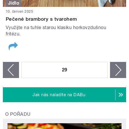
Jídlo
10. červen 2025
Pečené brambory s tvarohem
Využijte na tuhle starou klasiku horkovzdušnou
fritézu.
STRÁNKY
29
n
zí
Jak nás naladíte na DABu
O POŘADU