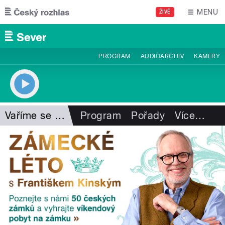
Přejít k hlavnímu obsahu
MENU
ŽIVĚ
PROGRAM
AUDIOARCHIV
KAMERY
Vaříme se Slávkou
Program
Pořady
Více
…