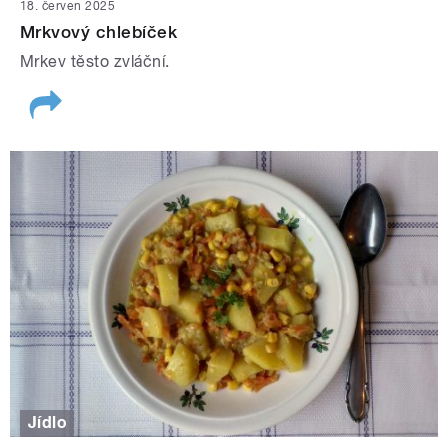
18. červen 2025
Mrkvový chlebíček
Mrkev těsto zvláční.
Jídlo