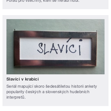
Pořad pro všechny, kteří se neradi nudí.
Slavíci v krabici
Seriál mapující skoro šedesátiletou historii ankety
popularity českých a slovenských hudebních
interpretů.