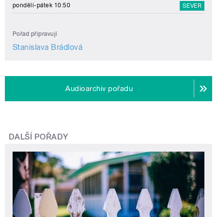
pondělí-pátek 10:50
SEVER
Pořad připravují
Stanislava Brádlová
Audioarchiv pořadu
DALŠÍ POŘADY