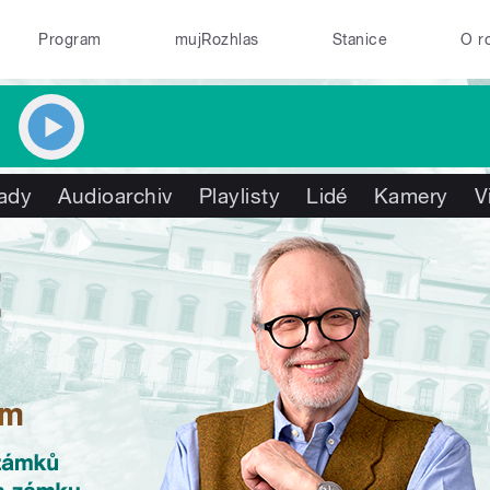
Program
mujRozhlas
Stanice
O r
ady
Audioarchiv
Playlisty
Lidé
Kamery
V