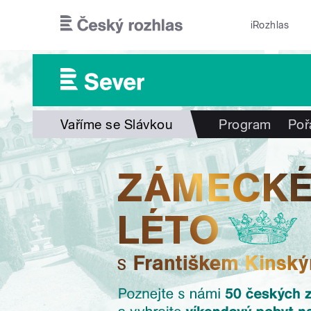
Přejít k hlavnímu obsahu
iRozhlas
Vaříme se Slávkou
Program
Poř