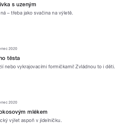
ivka s uzeným
dená – třeba jako svačina na výletě.
venec 2020
ho těsta
zií nebo vykrajovacími formičkami! Zvládnou to i děti.
venec 2020
 kokosovým mlékem
ický výlet aspoň v jídelníčku.