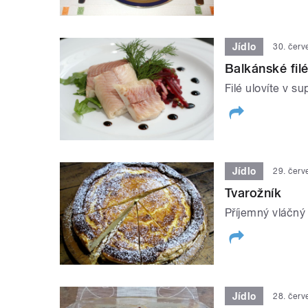
Jídlo
30. čer
Balkánské fil
Filé ulovíte v s
Jídlo
29. čer
Tvarožník
Příjemný vláčný
Jídlo
28. čer