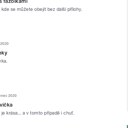
s fazolkami
, kde se můžete obejít bez další přílohy.
 2020
eky
vka.
venec 2020
vička
je krása... a v tomto případě i chuť.