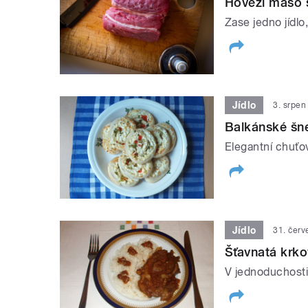
Hovězí maso 
Zase jedno jídlo
Jídlo
3. srpen
Balkánské šn
Elegantní chuťo
Jídlo
31. čer
Šťavnatá krko
V jednoduchosti 