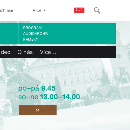
ozhlase
Více
ŽIVĚ
PROGRAM
AUDIOARCHIV
KAMERY
ideo
O nás
Více
…