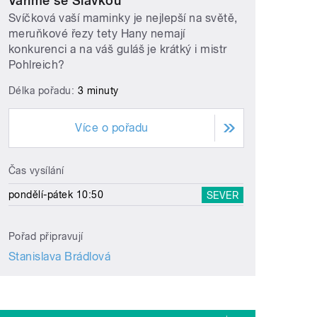
Vaříme se Slávkou
Svíčková vaší maminky je nejlepší na světě,
meruňkové řezy tety Hany nemají
konkurenci a na váš guláš je krátký i mistr
Pohlreich?
Délka pořadu:
3 minuty
Více o pořadu
Čas vysílání
pondělí-pátek 10:50
SEVER
Pořad připravují
Stanislava Brádlová