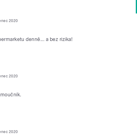
venec 2020
é
upermarketu denně... a bez rizika!
venec 2020
 moučník.
venec 2020