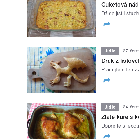
Cuketová nád
Dá se jíst i stu
Jídlo
27. čer
Drak z listové
Pracujte s fanta
Jídlo
24. čer
Zlaté kuře s
Dopřejte si exot