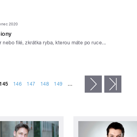
venec 2020
iony
 nebo filé, zkrátka ryba, kterou máte po ruce...
145
146
147
148
149
…
následující ›
posled