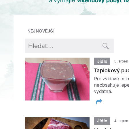
NEJNOVĚJŠÍ
Jídlo
5. srpen
Tapiokový pu
Pro zvídavé mil
neobsahuje lepek
vydatná.
Jídlo
4. srpen