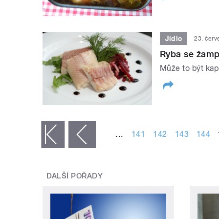
Jídlo
23. čer
Ryba se žamp
Může to být kapr
STRÁNKY
…
141
142
143
144
« první
‹ předchozí
DALŠÍ POŘADY