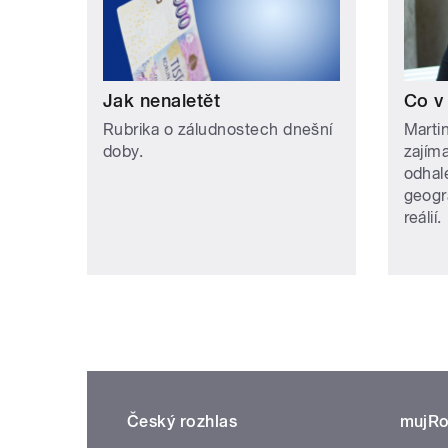
Jak nenaletět
Co v
Rubrika o záludnostech dnešní
Martin
doby.
zajím
odhale
geogr
reálií.
Český rozhlas
mujRo