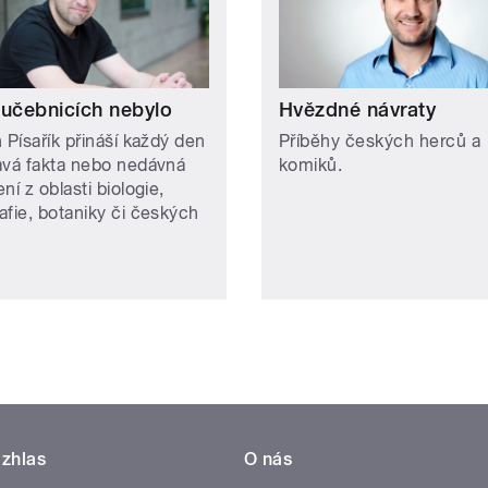
 učebnicích nebylo
Hvězdné návraty
 Písařík přináší každý den
Příběhy českých herců a
avá fakta nebo nedávná
komiků.
ní z oblasti biologie,
afie, botaniky či českých
zhlas
O nás