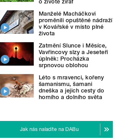
o životě žiraf
Manželé Macháčkovi
proměnili opuštěné nádraží
v Kovářské v místo plné
života
Zatmění Slunce i Měsíce,
Vavřincovy slzy a Jeseteří
úplněk: Procházka
srpnovou oblohou
Léto s mravenci, kořeny
šamanismu, šamani
dneška a jejich cesty do
horního a dolního světa
Jak nás naladíte na DABu