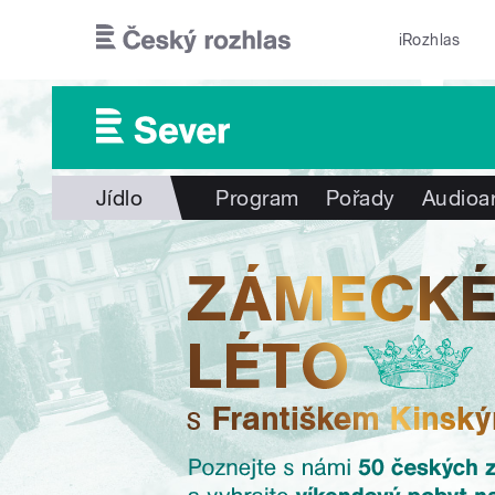
Přejít k hlavnímu obsahu
iRozhlas
Jídlo
Program
Pořady
Audioa