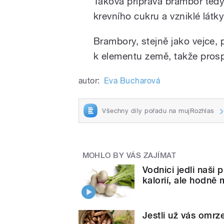
Taková příprava brambor tedy
krevního cukru a vzniklé látky
Brambory, stejně jako vejce, 
k elementu země, takže prospí
autor:
Eva Bucharová
Všechny díly pořadu na mujRozhlas
MOHLO BY VÁS ZAJÍMAT
Vodnici jedli naši
kalorií, ale hodně 
Jestli už vás omrz