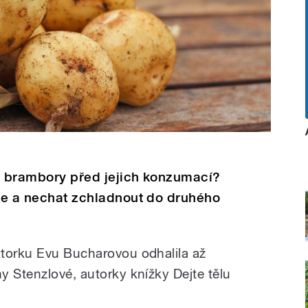
 s brambory před jejich konzumací?
pce a nechat zchladnout do druhého
ktorku Evu Bucharovou odhalila až
y Stenzlové, autorky knížky Dejte tělu