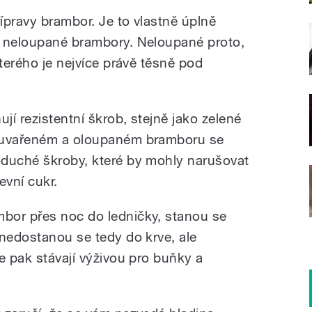
ípravy brambor. Je to vlastně úplně
e neloupané brambory. Neloupané proto,
kterého je nejvíce právě těsně pod
í rezistentní škrob, stejně jako zelené
ě uvařeném a oloupaném bramboru se
oduché škroby, které by mohly narušovat
evní cukr.
bor přes noc do ledničky, stanou se
 nedostanou se tedy do krve, ale
e pak stávají výživou pro buňky a