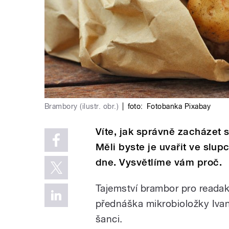
Brambory (ilustr. obr.)
|
foto:
Fotobanka Pixabay
Víte, jak správně zacházet
Měli byste je uvařit ve slu
dne. Vysvětlíme vám proč.
Tajemství brambor pro reada
přednáška mikrobioložky Ivan
šanci.