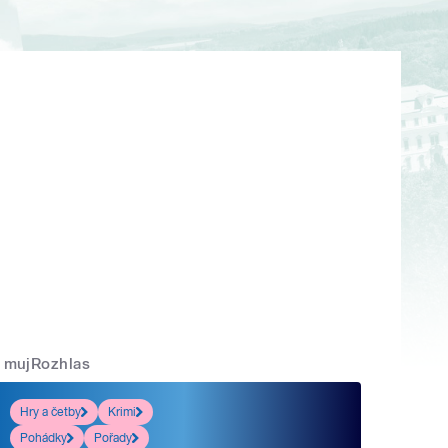
mujRozhlas
Hry a četby
Krimi
Pohádky
Pořady