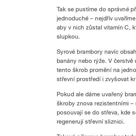
Tak se pustíme do správné př
jednoduché – nejdřív uvařím
aby v nich zůstal vitamín C, 
slupkou.
Syrové brambory navíc obsahuj
banány nebo rýže. V čerstv
tento škrob promění na jedn
střevní prostředí i zvyšovat kr
Pokud ale dáme uvařený bram
škroby znova rezistentními –
posouvají se do střeva, kde s
regenerují střevní sliznici.