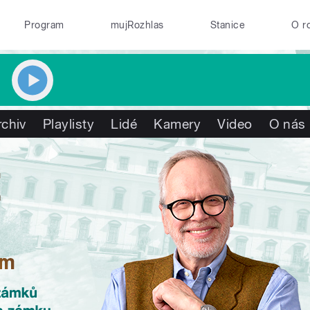
Program
mujRozhlas
Stanice
O r
rchiv
Playlisty
Lidé
Kamery
Video
O nás