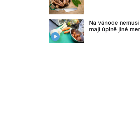
Na vánoce nemusí b
mají úplně jiné me