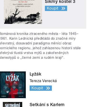
Šikmý kostel 3
Koupit
Románová kronika ztraceného města - léta 1945–
1961. Karin Lednická předkládá do značné míry
převratný, dosavadní paradigma měnící obraz
hornického regionu, jehož zahlazenou historii stále
překrývá tlustá vrstva mýtů a zakořeněných
stereotypů o „černé zemi a rudém kraji“.
Lyžák
Tereza Verecká
Koupit
Setkání s Karlem