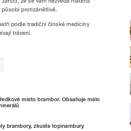
 zaručí, že se vám nezvedá hladina
 působí protizánětlivě.
patří podle tradiční čínské medicíny
vají trávení.
 předkové místo brambor. Obsahuje málo
minerálů
ely brambory, zkuste topinambury