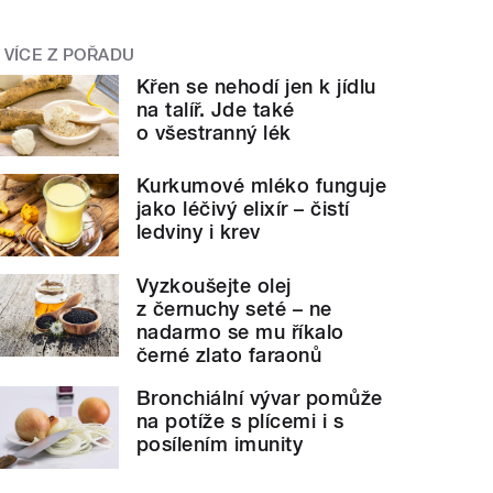
VÍCE Z POŘADU
Křen se nehodí jen k jídlu
na talíř. Jde také
o všestranný lék
Kurkumové mléko funguje
jako léčivý elixír – čistí
ledviny i krev
Vyzkoušejte olej
z černuchy seté – ne
nadarmo se mu říkalo
černé zlato faraonů
Bronchiální vývar pomůže
na potíže s plícemi i s
posílením imunity