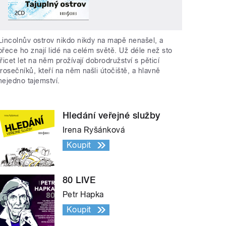
Lincolnův ostrov nikdo nikdy na mapě nenašel, a
přece ho znají lidé na celém světě. Už déle než sto
třicet let na něm prožívají dobrodružství s pěticí
trosečníků, kteří na něm našli útočiště, a hlavně
nejedno tajemství.
Hledání veřejné služby
Irena Ryšánková
Koupit
80 LIVE
Petr Hapka
Koupit