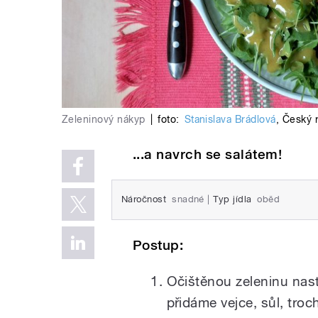
Zeleninový nákyp
|
foto:
Stanislava Brádlová
,
Český 
...a navrch se salátem!
Náročnost
snadné
|
Typ jídla
oběd
Postup:
Očištěnou zeleninu nas
přidáme vejce, sůl, tr