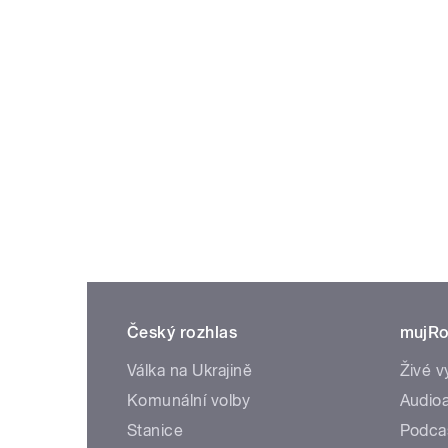
Český rozhlas
mujRo
Válka na Ukrajině
Živé v
Komunální volby
Audioa
Stanice
Podca