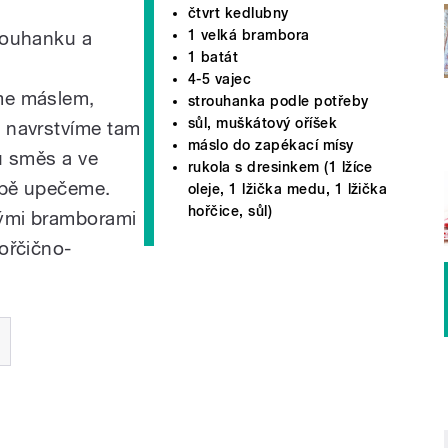
čtvrt kedlubny
rouhanku a
1 velká brambora
1 batát
4-5 vajec
me máslem,
strouhanka podle potřeby
sůl, muškátový oříšek
 navrstvíme tam
máslo do zapékací mísy
u směs a ve
rukola s dresinkem (1 lžíce
ubě upečeme.
oleje, 1 lžička medu, 1 lžička
hořčice, sůl)
ými bramborami
ořčično-