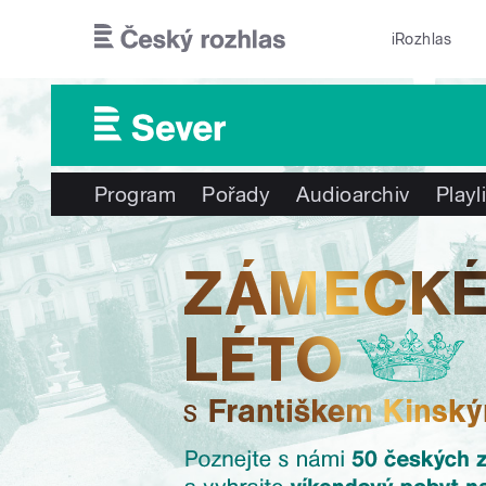
Přejít k hlavnímu obsahu
iRozhlas
Program
Pořady
Audioarchiv
Playl