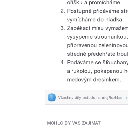
oříšku a promícháme.
Postupně přidáváme st
vymícháme do hladka.
Zapékací mísu vymaže
vysypeme strouhankou,
připravenou zeleninovo
středně předehřáté tro
Podáváme se šťouchan
a rukolou, pokapanou h
medovým dresinkem.
Všechny díly pořadu na mujRozhlas
MOHLO BY VÁS ZAJÍMAT