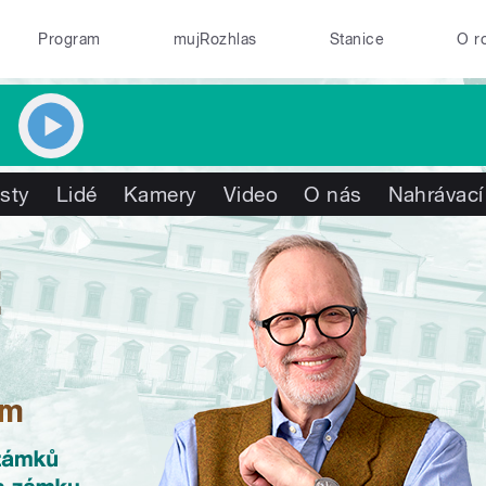
Program
mujRozhlas
Stanice
O r
isty
Lidé
Kamery
Video
O nás
Nahrávací