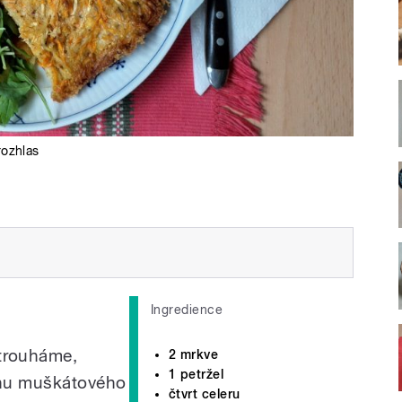
rozhlas
Ingredience
trouháme,
2 mrkve
1 petržel
ochu muškátového
čtvrt celeru