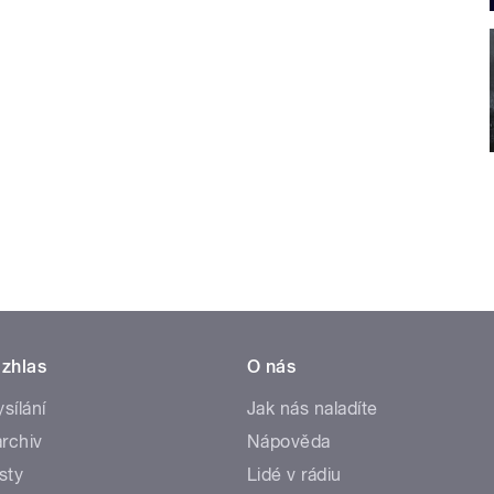
zhlas
O nás
ysílání
Jak nás naladíte
rchiv
Nápověda
sty
Lidé v rádiu