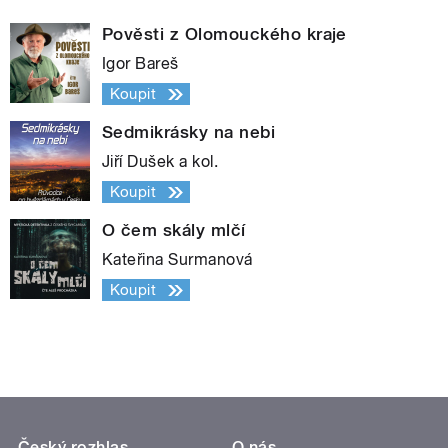
Pověsti z Olomouckého kraje
Igor Bareš
Koupit
Sedmikrásky na nebi
Jiří Dušek a kol.
Koupit
O čem skály mlčí
Kateřina Surmanová
Koupit
Český rozhlas
O nás