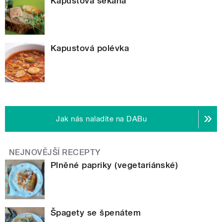
Kapustová sekaná
Kapustová polévka
Jak nás naladíte na DABu
NEJNOVĚJŠÍ RECEPTY
Plněné papriky (vegetariánské)
Špagety se špenátem