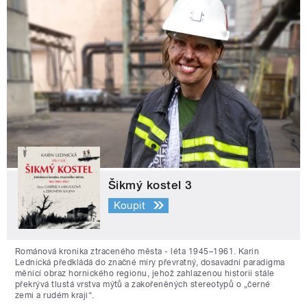
Šikmý kostel 3
Koupit
Románová kronika ztraceného města - léta 1945–1961. Karin
Lednická předkládá do značné míry převratný, dosavadní paradigma
měnící obraz hornického regionu, jehož zahlazenou historii stále
překrývá tlustá vrstva mýtů a zakořeněných stereotypů o „černé
zemi a rudém kraji“.