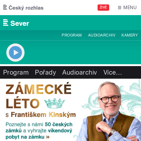
Přejít k hlavnímu obsahu
MENU
ŽIVĚ
PROGRAM
AUDIOARCHIV
KAMERY
Program
Pořady
Audioarchiv
Více
…