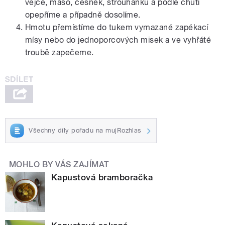
vejce, maso, česnek, strouhanku a podle chuti
opepříme a případně dosolíme.
Hmotu přemístíme do tukem vymazané zapékací
mísy nebo do jednoporcových misek a ve vyhřáté
troubě zapečeme.
Všechny díly pořadu na mujRozhlas
MOHLO BY VÁS ZAJÍMAT
Kapustová bramboračka