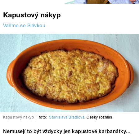
Kapustový nákyp
Vaříme se Slávkou
Kapustový nákyp
|
foto:
Stanislava Brádlová
,
Český rozhlas
Nemusejí to být vždycky jen kapustové karbanátky…