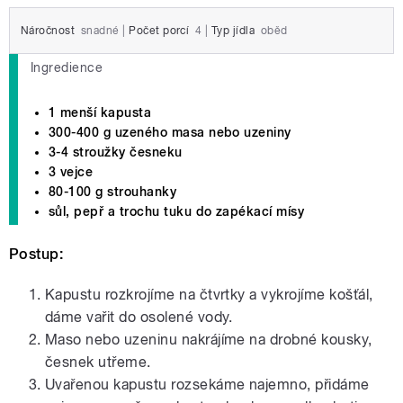
Náročnost
snadné
|
Počet porcí
4
|
Typ jídla
oběd
Ingredience
1 menší kapusta
300-400 g uzeného masa nebo uzeniny
3-4 stroužky česneku
3 vejce
80-100 g strouhanky
sůl, pepř a trochu tuku do zapékací mísy
Postup:
Kapustu rozkrojíme na čtvrtky a vykrojíme košťál,
dáme vařit do osolené vody.
Maso nebo uzeninu nakrájíme na drobné kousky,
česnek utřeme.
Uvařenou kapustu rozsekáme najemno, přidáme