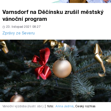
Varnsdorf na Děčínsku zrušil městský
vánoční program
23. listopad 2021 08:27
Zprávy ze Severu
Vánoční výzdoba (ilustr. obr.)
|
foto:
Anna Jadrná
,
Český rozhlas