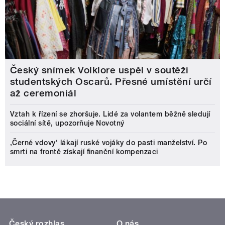
Český snímek Volklore uspěl v soutěži
studentských Oscarů. Přesné umístění určí
až ceremoniál
Vztah k řízení se zhoršuje. Lidé za volantem běžně sledují
sociální sítě, upozorňuje Novotný
‚Černé vdovy‘ lákají ruské vojáky do pasti manželství. Po
smrti na frontě získají finanční kompenzaci
Český rozhlas
O nás