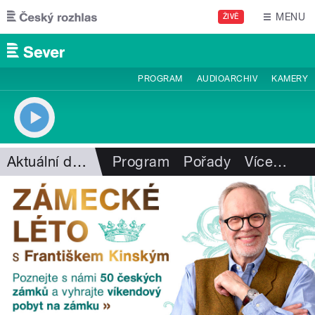
Přejít k hlavnímu obsahu
MENU
ŽIVĚ
PROGRAM
AUDIOARCHIV
KAMERY
Aktuální dění
Program
Pořady
Více
…