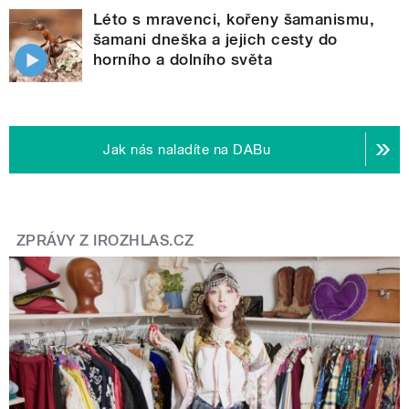
Léto s mravenci, kořeny šamanismu,
šamani dneška a jejich cesty do
horního a dolního světa
Jak nás naladíte na DABu
ZPRÁVY Z IROZHLAS.CZ