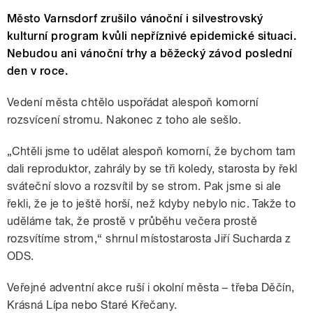
Město Varnsdorf zrušilo vánoční i silvestrovský
kulturní program kvůli nepříznivé epidemické situaci.
Nebudou ani vánoční trhy a běžecký závod poslední
den v roce.
Vedení města chtělo uspořádat alespoň komorní
rozsvícení stromu. Nakonec z toho ale sešlo.
„Chtěli jsme to udělat alespoň komorní, že bychom tam
dali reproduktor, zahrály by se tři koledy, starosta by řekl
sváteční slovo a rozsvítil by se strom. Pak jsme si ale
řekli, že je to ještě horší, než kdyby nebylo nic. Takže to
uděláme tak, že prostě v průběhu večera prostě
rozsvítíme strom,“ shrnul místostarosta Jiří Sucharda z
ODS.
Veřejné adventní akce ruší i okolní města – třeba Děčín,
Krásná Lípa nebo Staré Křečany.