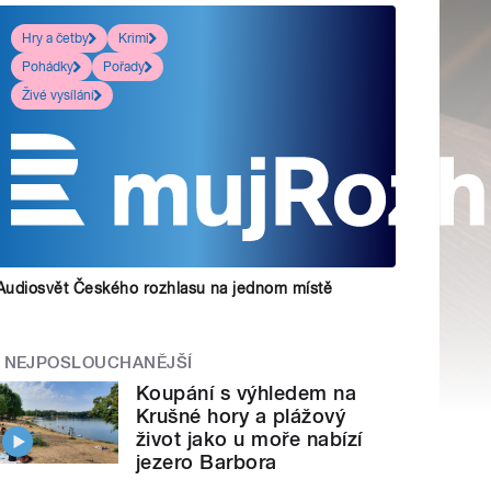
Hry a četby
Krimi
Pohádky
Pořady
Živé vysílání
Audiosvět Českého rozhlasu na jednom místě
NEJPOSLOUCHANĚJŠÍ
Koupání s výhledem na
Krušné hory a plážový
život jako u moře nabízí
jezero Barbora