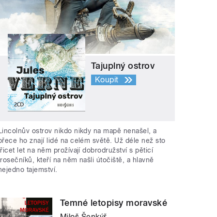
Tajuplný ostrov
Koupit
Lincolnův ostrov nikdo nikdy na mapě nenašel, a
přece ho znají lidé na celém světě. Už déle než sto
třicet let na něm prožívají dobrodružství s pěticí
trosečníků, kteří na něm našli útočiště, a hlavně
nejedno tajemství.
Temné letopisy moravské
Miloš Šenkýř