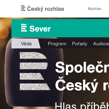
Přejít k hlavnímu obsahu
iRozhlas
Věda
Program
Pořady
Audioa