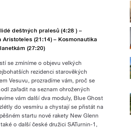
 lidé deštných pralesů (4:28 ) –
 a Aristoteles (21:14) – Kosmonautika
planetkám (27:20)
stí se zmíníme o objevu velkých
ejbohatších rezidenci starověkých
em Vesuvu, prozradíme vám, proč se
odl zařadit na seznam ohrožených
avíme vám další dva moduly, Blue Ghost
létly do vesmíru a chystají se přistát na
úspěšném startu nové rakety New Glenn
 také o další české družici SATurnin-1,