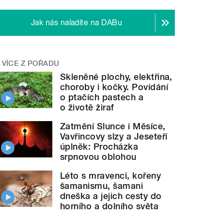
Jak nás naladíte na DABu
VÍCE Z POŘADU
Skleněné plochy, elektřina,
choroby i kočky. Povídání
o ptačích pastech a
o životě žiraf
Zatmění Slunce i Měsíce,
Vavřincovy slzy a Jeseteří
úplněk: Procházka
srpnovou oblohou
Léto s mravenci, kořeny
šamanismu, šamani
dneška a jejich cesty do
horního a dolního světa