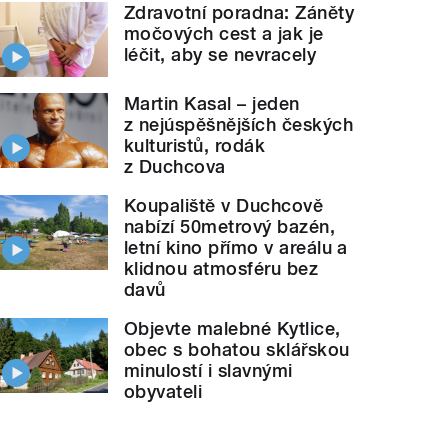
Zdravotní poradna: Záněty
močových cest a jak je
léčit, aby se nevracely
Martin Kasal – jeden
z nejúspěšnějších českých
kulturistů, rodák
z Duchcova
Koupaliště v Duchcově
nabízí 50metrový bazén,
letní kino přímo v areálu a
klidnou atmosféru bez
davů
Objevte malebné Kytlice,
obec s bohatou sklářskou
minulostí i slavnými
obyvateli