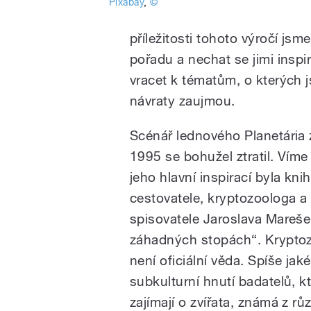
Pixabay
,
©
příležitosti tohoto výročí jsme
pořadu a nechat se jimi insp
vracet k tématům, o kterých j
návraty zaujmou.
Scénář lednového Planetária 
1995 se bohužel ztratil. Víme
jeho hlavní inspirací byla kni
cestovatele, kryptozoologa a
spisovatele Jaroslava Mareš
záhadných stopách“. Krypto
není oficiální věda. Spíše jaké
subkulturní hnutí badatelů, kt
zajímají o zvířata, známá z r