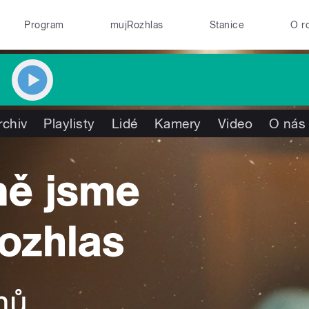
Program
mujRozhlas
Stanice
O r
rchiv
Playlisty
Lidé
Kamery
Video
O nás