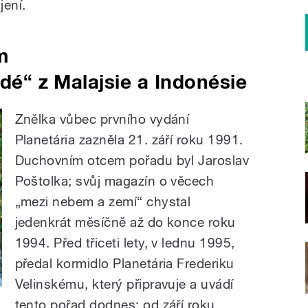
jení.
m
idé“ z Malajsie a Indonésie
Znělka vůbec prvního vydání
Planetária zazněla 21. září roku 1991.
Duchovním otcem pořadu byl Jaroslav
Poštolka; svůj magazín o věcech
„mezi nebem a zemí“ chystal
jedenkrát měsíčně až do konce roku
1994. Před třiceti lety, v lednu 1995,
předal kormidlo Planetária Frederiku
Velinskému, který připravuje a uvádí
tento pořad dodnes; od září roku