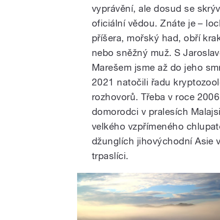
vyprávění, ale dosud se skrýv
oficiální vědou. Znáte je – l
příšera, mořský had, obří kra
nebo sněžný muž. S Jarosla
Marešem jsme až do jeho smrt
2021 natočili řadu kryptozoo
rozhovorů. Třeba v roce 2006
domorodci v pralesích Malajsi
velkého vzpřímeného chlupaté
džunglích jihovýchodní Asie vš
trpaslíci.