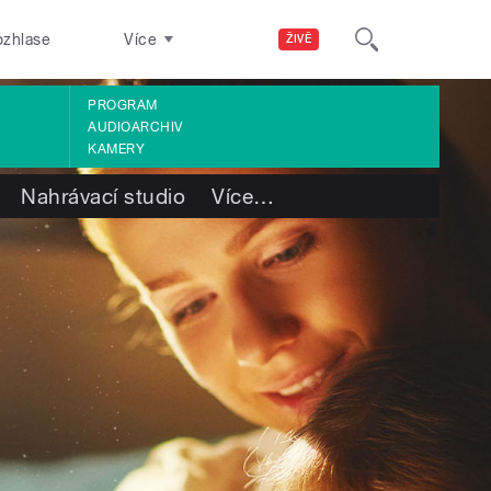
ozhlase
Více
ŽIVĚ
PROGRAM
AUDIOARCHIV
KAMERY
Nahrávací studio
Více
…