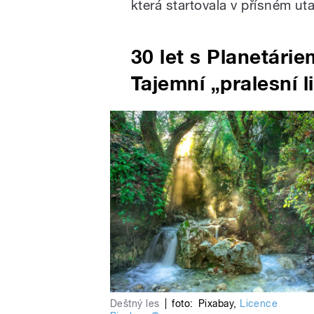
která startovala v přísném uta
30 let s Planetárie
Tajemní „pralesní l
Deštný les
|
foto:
Pixabay
,
Licence