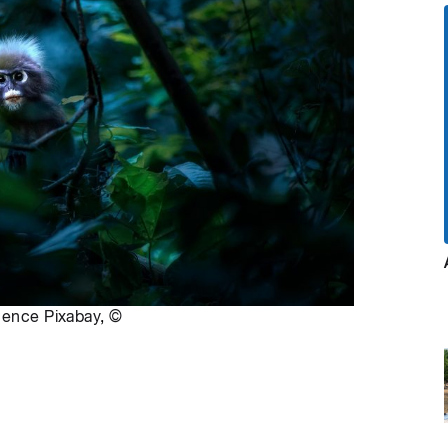
cence Pixabay
,
©