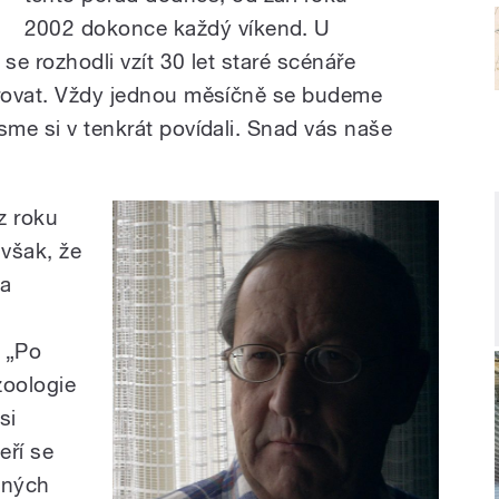
2002 dokonce každý víkend. U
 se rozhodli vzít 30 let staré scénáře
irovat. Vždy jednou měsíčně se budeme
sme si v tenkrát povídali. Snad vás naše
z roku
 však, že
ha
e „Po
zoologie
si
eří se
ůzných