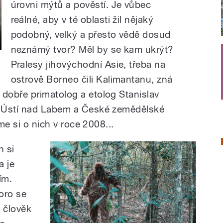
úrovni mýtů a pověstí. Je vůbec
reálné, aby v té oblasti žil nějaký
podobný, velký a přesto vědě dosud
neznámý tvor? Měl by se kam ukrýt?
Pralesy jihovýchodní Asie, třeba na
ostrově Borneo čili Kalimantanu, zná
dobře primatolog a etolog Stanislav
y Ústí nad Labem a České zemědělské
sme si o nich v roce 2008...
n si
a je
ím.
koro se
y člověk