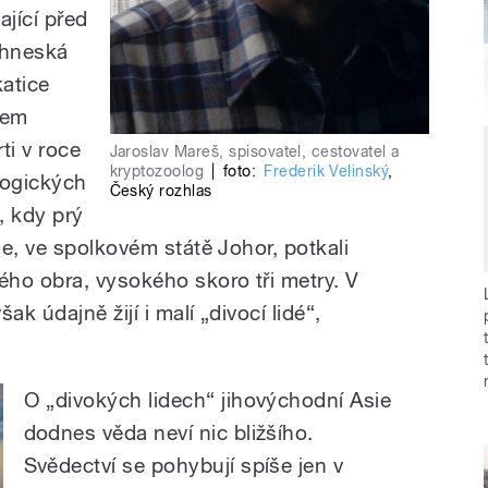
ající před
ochneská
katice
vem
i v roce
Jaroslav Mareš, spisovatel, cestovatel a
kryptozoolog
|
foto:
Frederik Velinský
,
logických
Český rozhlas
, kdy prý
e, ve spolkovém státě Johor, potkali
ho obra, vysokého skoro tři metry. V
ak údajně žijí i malí „divocí lidé“,
O „divokých lidech“ jihovýchodní Asie
dodnes věda neví nic bližšího.
Svědectví se pohybují spíše jen v