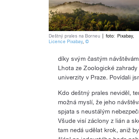
Deštný prales na Borneu
|
foto:
Pixabay
,
Licence Pixabay
,
©
díky svým častým návštěvám 
Lhota ze Zoologické zahrad
univerzity v Praze. Povídali j
Kdo deštný prales neviděl, te
možná myslí, že jeho návštěv
spjata s neustálým nebezpeč
Všude visí záclony z lián a s
tam nedá udělat krok, aniž b