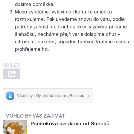
dusíme doměkka.
Maso vyndáme, vylovíme i koření a omáčku
rozmixujeme. Pak uvedeme znovu do varu, podle
potřeby zahustíme trochou jíšky, v závěru přidáme
šlehačku, necháme přejít var a doladíme chuť –
citronem, cukrem, případně hořčicí. Vrátíme maso a
prohřejeme ho.
Všechny díly pořadu na mujRozhlas
MOHLO BY VÁS ZAJÍMAT
Panenková svíčková od Šnečků