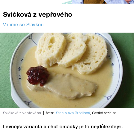
Svíčková z vepřového
Vaříme se Slávkou
Svíčková z vepřového
|
foto:
Stanislava Brádlová
,
Český rozhlas
Levnější varianta a chuť omáčky je to nejdůležitější.