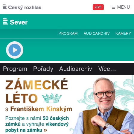
Přejít k hlavnímu obsahu
MENU
ŽIVĚ
PROGRAM
AUDIOARCHIV
KAMERY
Program
Pořady
Audioarchiv
Více
…