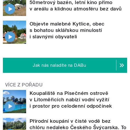
50metrový bazén, letní kino přímo
v areálu a klidnou atmosféru bez davů
Objevte malebné Kytlice, obec
s bohatou sklářskou minulostí
i slavnými obyvateli
Jak nás naladíte na DABu
VÍCE Z POŘADU
Koupaliště na Písečném ostrově
v Litoměřicích nabízí vodní vyžití
i prostor pro celodenní odpočinek
Přírodní koupání v čisté vodě bez
chlóru nedaleko Českého Švýcarska. To