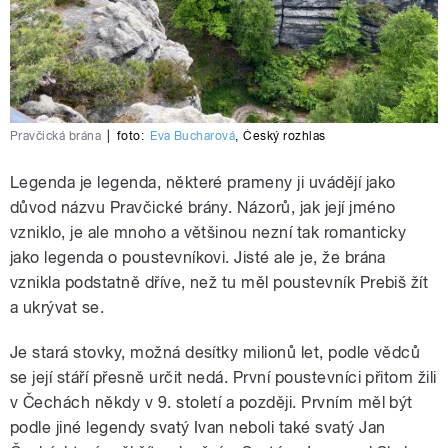
Pravčická brána
|
foto:
Eva Bucharová
,
Český rozhlas
Legenda je legenda, některé prameny ji uvádějí jako
důvod názvu Pravčické brány. Názorů, jak její jméno
vzniklo, je ale mnoho a většinou nezní tak romanticky
jako legenda o poustevníkovi. Jisté ale je, že brána
vznikla podstatně dříve, než tu měl poustevník Prebiš žít
a ukrývat se.
Je stará stovky, možná desítky milionů let, podle vědců
se její stáří přesně určit nedá. První poustevníci přitom žili
v Čechách někdy v 9. století a později. Prvním měl být
podle jiné legendy svatý Ivan neboli také svatý Jan