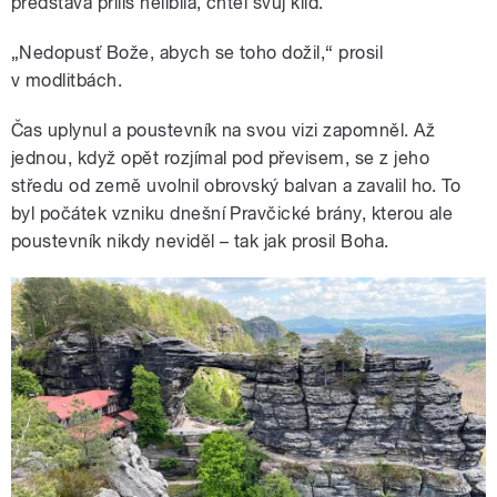
představa příliš nelíbila, chtěl svůj klid.
„Nedopusť Bože, abych se toho dožil,“ prosil
v modlitbách.
Čas uplynul a poustevník na svou vizi zapomněl. Až
jednou, když opět rozjímal pod převisem, se z jeho
středu od země uvolnil obrovský balvan a zavalil ho. To
byl počátek vzniku dnešní Pravčické brány, kterou ale
poustevník nikdy neviděl – tak jak prosil Boha.