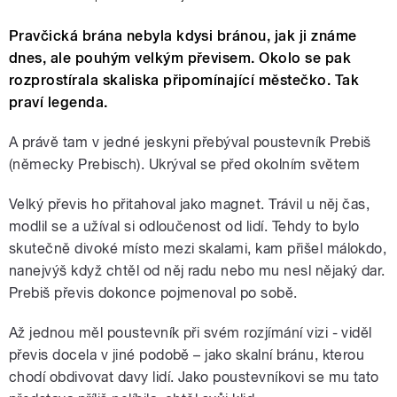
Pravčická brána nebyla kdysi bránou, jak ji známe
dnes, ale pouhým velkým převisem. Okolo se pak
rozprostírala skaliska připomínající městečko. Tak
praví legenda.
A právě tam v jedné jeskyni přebýval poustevník Prebiš
(německy Prebisch). Ukrýval se před okolním světem
Velký převis ho přitahoval jako magnet. Trávil u něj čas,
modlil se a užíval si odloučenost od lidí. Tehdy to bylo
skutečně divoké místo mezi skalami, kam přišel málokdo,
nanejvýš když chtěl od něj radu nebo mu nesl nějaký dar.
Prebiš převis dokonce pojmenoval po sobě.
Až jednou měl poustevník při svém rozjímání vizi - viděl
převis docela v jiné podobě – jako skalní bránu, kterou
chodí obdivovat davy lidí. Jako poustevníkovi se mu tato