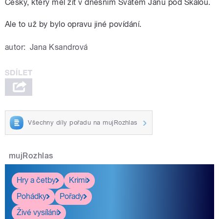
Český, který měl žít v dnešním Svatém Janu pod Skalou.
Ale to už by bylo opravu jiné povídání.
autor:
Jana Ksandrová
Všechny díly pořadu na mujRozhlas
mujRozhlas
Hry a četby
Krimi
Pohádky
Pořady
Živé vysílání