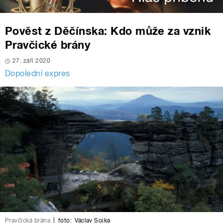
Pověst z Děčínska: Kdo může za vznik
Pravčické brány
27. září 2020
Dopolední expres
Pravčická brána
|
foto:
Václav Sojka