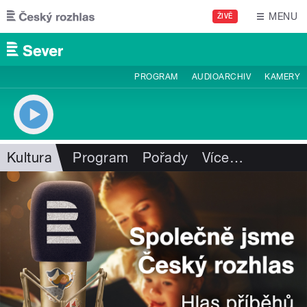
Přejít k hlavnímu obsahu
MENU
ŽIVĚ
PROGRAM
AUDIOARCHIV
KAMERY
Kultura
Program
Pořady
Více
…