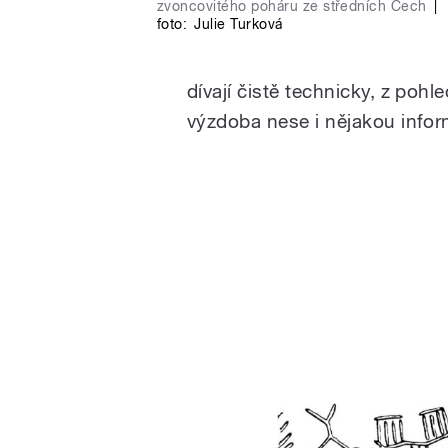
zvoncovitého poháru ze středních Čech
|
foto:
Julie Turková
dívají čistě technicky, z pohl
výzdoba nese i nějakou inform