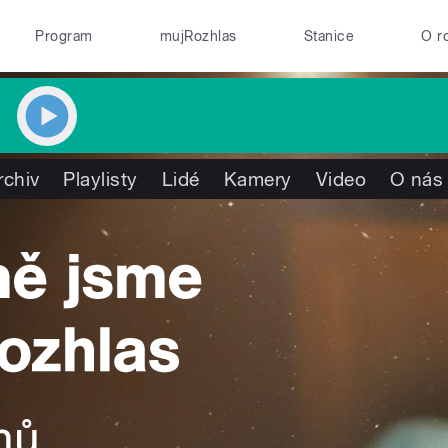
Program
mujRozhlas
Stanice
O r
rchiv
Playlisty
Lidé
Kamery
Video
O nás