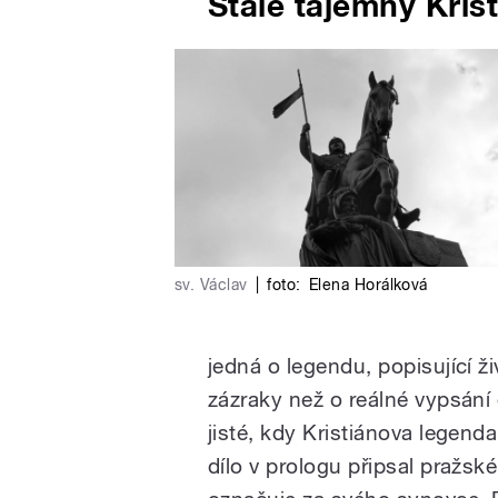
Stále tajemný Krist
sv. Václav
|
foto:
Elena Horálková
jedná o legendu, popisující ž
zázraky než o reálné vypsání 
jisté, kdy Kristiánova legend
dílo v prologu připsal pražs