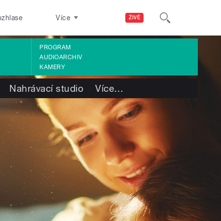
ozhlase
Více
ŽIVĚ
PROGRAM
AUDIOARCHIV
KAMERY
Nahrávací studio
Více
…