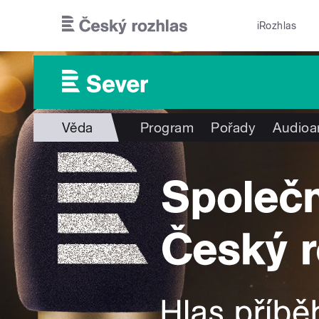
Přejít k hlavnímu obsahu
iRozhlas
Věda
Program
Pořady
Audioa