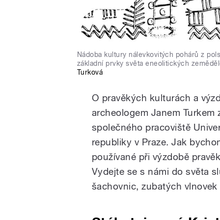
Nádoba kultury nálevkovitých pohárů z pols
základní prvky světa eneolitických zeměděl
Turková
O pravěkých kulturách a výz
archeologem Janem Turkem z 
společného pracoviště Unive
republiky v Praze. Jak bychom
používané při výzdobě prav
Vydejte se s námi do světa s
šachovnic, zubatých vlnovek 