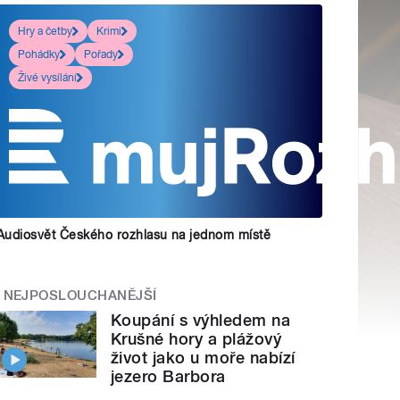
Hry a četby
Krimi
Pohádky
Pořady
Živé vysílání
Audiosvět Českého rozhlasu na jednom místě
NEJPOSLOUCHANĚJŠÍ
Koupání s výhledem na
Krušné hory a plážový
život jako u moře nabízí
jezero Barbora