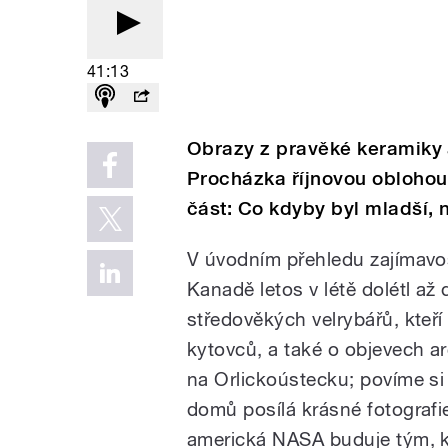
41:13
Obrazy z pravěké keramiky 
Procházka říjnovou oblohou (
část: Co kdyby byl mladší, n
V úvodním přehledu zajímavost
Kanadě letos v létě dolétl až
středověkých velrybářů, kteří 
kytovců, a také o objevech a
na Orlickoústecku; povíme si
domů posílá krásné fotografi
americká NASA buduje tým, 