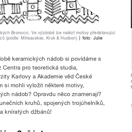
kých Bronocic. Ve výzdobě lze nalézt motivy představující
ců (podle: Milisauskas, Kruk & Hudson)
|
foto:
Julie
době keramických nádob si povídáme s
Centra pro teoretická studia,
rzity Karlovy a Akademie věd České
 si mohli vyložit některé motivy,
ěkých nádob? Opravdu něco znamenají?
lunečních kruhů, spojených trojúhelníků,
a kníratých džbánů!