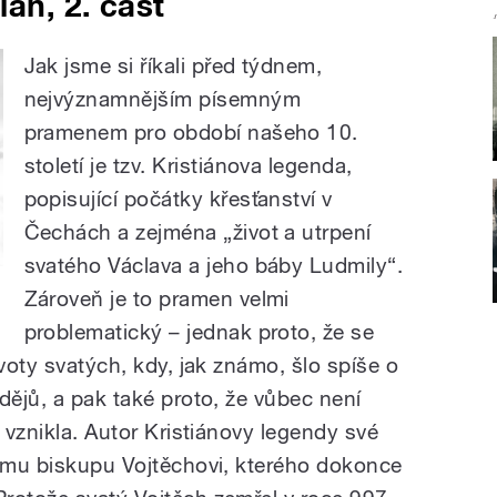
ián, 2. část
Jak jsme si říkali před týdnem,
nejvýznamnějším písemným
pramenem pro období našeho 10.
století je tzv. Kristiánova legenda,
popisující počátky křesťanství v
Čechách a zejména „život a utrpení
svatého Václava a jeho báby Ludmily“.
Zároveň je to pramen velmi
problematický – jednak proto, že se
ivoty svatých, kdy, jak známo, šlo spíše o
dějů, a pak také proto, že vůbec není
a vznikla. Autor Kristiánovy legendy své
kému biskupu Vojtěchovi, kterého dokonce