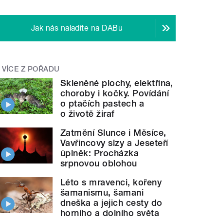
Jak nás naladíte na DABu
VÍCE Z POŘADU
Skleněné plochy, elektřina,
choroby i kočky. Povídání
o ptačích pastech a
o životě žiraf
Zatmění Slunce i Měsíce,
Vavřincovy slzy a Jeseteří
úplněk: Procházka
srpnovou oblohou
Léto s mravenci, kořeny
šamanismu, šamani
dneška a jejich cesty do
horního a dolního světa