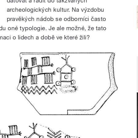
datovat a řadit do takzvaných
archeologických kultur. Na výzdobu
pravěkých nádob se odborníci často
edu oné typologie. Je ale možné, že tato
aci o lidech a době ve které žili?