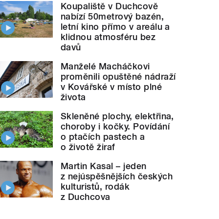
Koupaliště v Duchcově
nabízí 50metrový bazén,
letní kino přímo v areálu a
klidnou atmosféru bez
davů
Manželé Macháčkovi
proměnili opuštěné nádraží
v Kovářské v místo plné
života
Skleněné plochy, elektřina,
choroby i kočky. Povídání
o ptačích pastech a
o životě žiraf
Martin Kasal – jeden
z nejúspěšnějších českých
kulturistů, rodák
z Duchcova