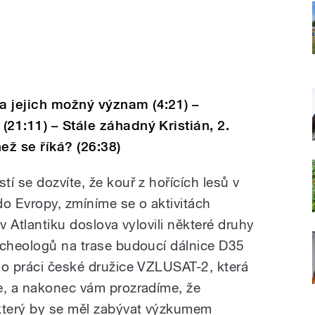
a jejich možný význam (4:21) –
21:11) – Stále záhadný Kristián, 2.
ež se říká? (26:38)
í se dozvíte, že kouř z hořících lesů v
 do Evropy, zmíníme se o aktivitách
v Atlantiku doslova vylovili některé druhy
rcheologů na trase budoucí dálnice D35
 o práci české družice VZLUSAT-2, která
e, a nakonec vám prozradíme, že
který by se měl zabývat výzkumem