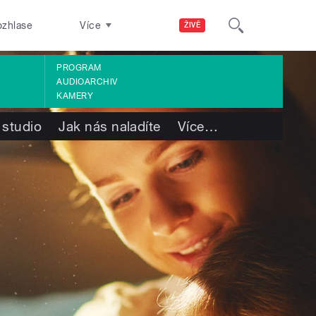
ozhlase
Více
ŽIVĚ
PROGRAM
AUDIOARCHIV
KAMERY
 studio
Jak nás naladíte
Více
…