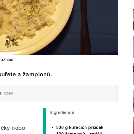
rozhlas
kuřete a žampionů.
a
oběd
Ingredience
ičky nebo
500 g kuřecích prsíček
100 žampionů – raději