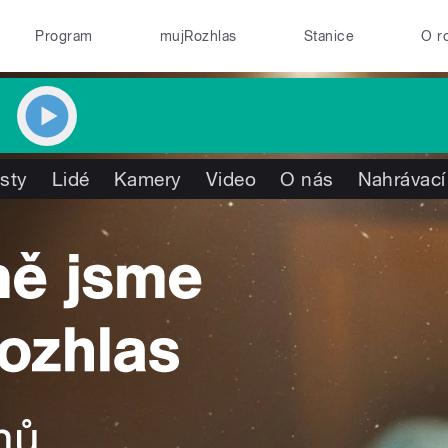
Program
mujRozhlas
Stanice
O r
isty
Lidé
Kamery
Video
O nás
Nahrávací