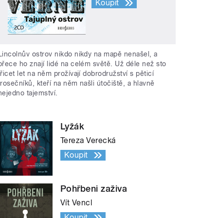
Koupit
Lincolnův ostrov nikdo nikdy na mapě nenašel, a
přece ho znají lidé na celém světě. Už déle než sto
třicet let na něm prožívají dobrodružství s pěticí
trosečníků, kteří na něm našli útočiště, a hlavně
nejedno tajemství.
Lyžák
Tereza Verecká
Koupit
Pohřbeni zaživa
Vít Vencl
Koupit