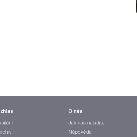
zhlas
O nás
ysílání
Jak nás naladíte
rchiv
Nápověda