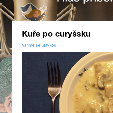
Kuře po curyšsku
Vaříme se Slávkou