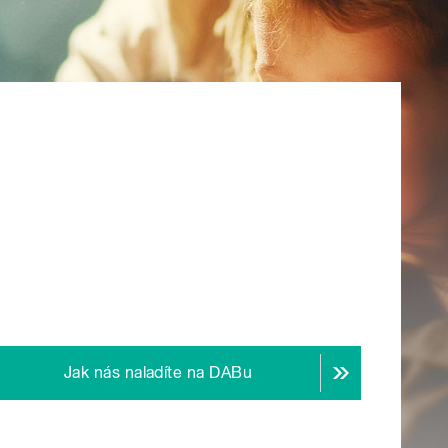
Jak nás naladíte na DABu