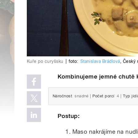
Kuře po curyšsku
|
foto:
Stanislava Brádlová
,
Český 
Kombinujeme jemné chutě 
Náročnost
snadné
|
Počet porcí
4
|
Typ jídl
Postup:
Maso nakrájíme na nudl