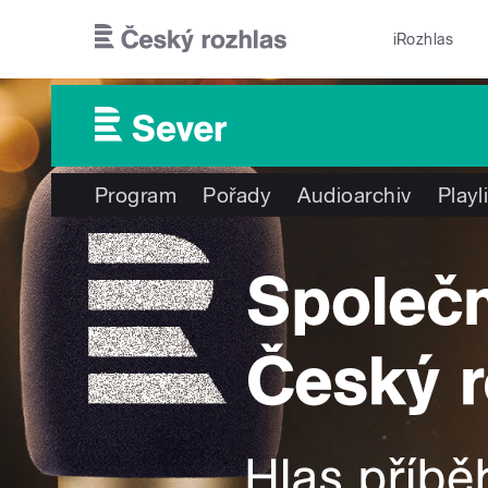
Přejít k hlavnímu obsahu
iRozhlas
Program
Pořady
Audioarchiv
Playl