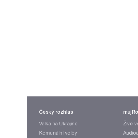
Český rozhlas
mujRo
Válka na Ukrajině
Živé v
Komunální volby
Audioa