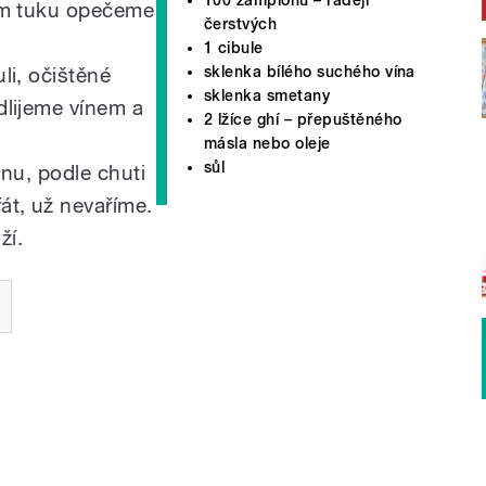
ém tuku opečeme
čerstvých
1 cibule
li, očištěné
sklenka bílého suchého vína
sklenka smetany
dlijeme vínem a
2 lžíce ghí – přepuštěného
másla nebo oleje
sůl
anu, podle chuti
át, už nevaříme.
ží.