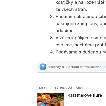
kostičky a na rozehřát
ze všech stran.
Přidáme nakrájenou cibu
nakrájené žampiony, po
udusíme.
V závěru přilijeme smet
osolíme, necháme prohř
Podáváme s dušenou rý
Všechny díly pořadu na mujRozhlas
MOHLO BY VÁS ZAJÍMAT
Karamelové kuře