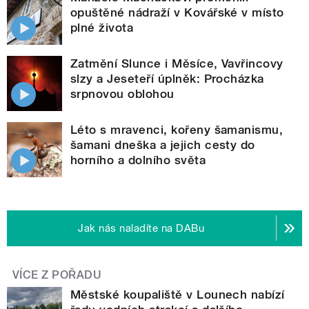
opuštěné nádraží v Kovářské v místo
plné života
Zatmění Slunce i Měsíce, Vavřincovy
slzy a Jeseteří úplněk: Procházka
srpnovou oblohou
Léto s mravenci, kořeny šamanismu,
šamani dneška a jejich cesty do
horního a dolního světa
Jak nás naladíte na DABu
VÍCE Z POŘADU
Městské koupaliště v Lounech nabízí