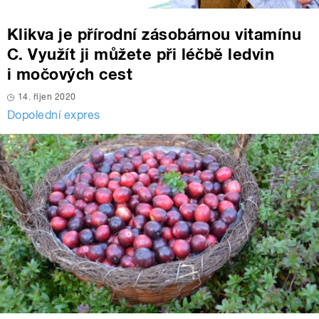
Klikva je přírodní zásobárnou vitamínu
C. Využít ji můžete při léčbě ledvin
i močových cest
14. říjen 2020
Dopolední expres