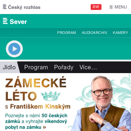
Přejít k hlavnímu obsahu
MENU
ŽIVĚ
PROGRAM
AUDIOARCHIV
KAMERY
Jídlo
Program
Pořady
Více
…