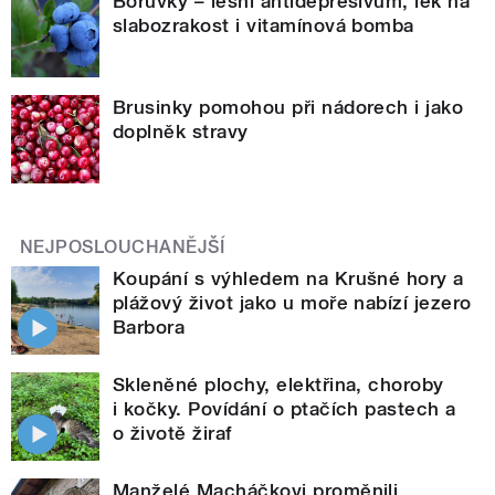
Borůvky – lesní antidepresivum, lék na
slabozrakost i vitamínová bomba
Brusinky pomohou při nádorech i jako
doplněk stravy
NEJPOSLOUCHANĚJŠÍ
Koupání s výhledem na Krušné hory a
plážový život jako u moře nabízí jezero
Barbora
Skleněné plochy, elektřina, choroby
i kočky. Povídání o ptačích pastech a
o životě žiraf
Manželé Macháčkovi proměnili