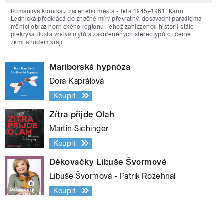
Románová kronika ztraceného města - léta 1945–1961. Karin
Lednická předkládá do značné míry převratný, dosavadní paradigma
měnící obraz hornického regionu, jehož zahlazenou historii stále
překrývá tlustá vrstva mýtů a zakořeněných stereotypů o „černé
zemi a rudém kraji“.
Mariborská hypnóza
Dora Kaprálová
Koupit
Zítra přijde Olah
Martin Sichinger
Koupit
Děkovačky Libuše Švormové
Libuše Švormová - Patrik Rozehnal
Koupit