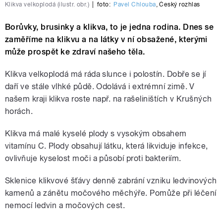
Klikva velkoplodá (ilustr. obr.)
|
foto:
Pavel Chlouba
,
Český rozhlas
Borůvky, brusinky a klikva, to je jedna rodina. Dnes se
zaměříme na klikvu a na látky v ní obsažené, kterými
může prospět ke zdraví našeho těla.
Klikva velkoplodá má ráda slunce i polostín. Dobře se jí
daří ve stále vlhké půdě. Odolává i extrémní zimě. V
našem kraji klikva roste např. na rašeliništích v Krušných
horách.
Klikva má malé kyselé plody s vysokým obsahem
vitamínu C. Plody obsahují látku, která likviduje infekce,
ovlivňuje kyselost moči a působí proti bakteriím.
Sklenice klikvové šťávy denně zabrání vzniku ledvinových
kamenů a zánětu močového měchýře. Pomůže při léčení
nemocí ledvin a močových cest.