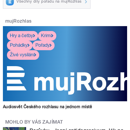
Všechny díly pořadu na mujRozhlas
mujRozhlas
Hry a četby
Krimi
Pohádky
Pořady
Živé vysílání
Audiosvět Českého rozhlasu na jednom místě
MOHLO BY VÁS ZAJÍMAT