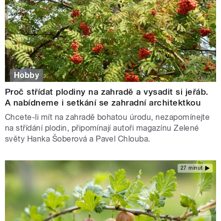
Hobby
Proč střídat plodiny na zahradě a vysadit si jeřáb.
A nabídneme i setkání se zahradní architektkou
Chcete-li mít na zahradě bohatou úrodu, nezapomínejte
na střídání plodin, připomínají autoři magazínu Zelené
světy Hanka Šoberová a Pavel Chlouba.
27 minut