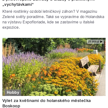
„vychytávkami“
Které rostlinky ozdobí letničkový záhon? V magazínu
Zelené světy poradíme. Také se vypravíme do Holandska
na výstavu Expofloriade, kde se zastavíme u italské
expozice.
23 minut
Hobby
Výlet za květinami do holanského městečka
Boskoop