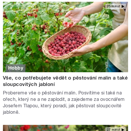
25 minut
Hobby
Vše, co potřebujete vědět o pěstování malin a také
sloupcovitých jabloní
Probereme vše o pěstování malin. Posvítíme si také na
ořech, který ne a ne zaplodit, a zajedeme za ovocnářem
Josefem Tlapou, který poradí, jak pěstovat sloupcovité
jabloně.
27 minut