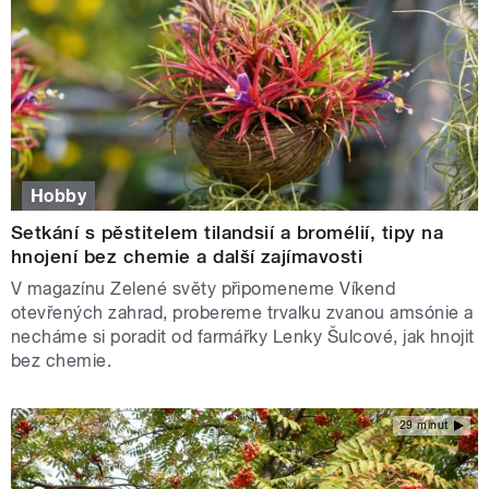
Hobby
Setkání s pěstitelem tilandsií a bromélií, tipy na
hnojení bez chemie a další zajímavosti
V magazínu Zelené světy připomeneme Víkend
otevřených zahrad, probereme trvalku zvanou amsónie a
necháme si poradit od farmářky Lenky Šulcové, jak hnojit
bez chemie.
29 minut