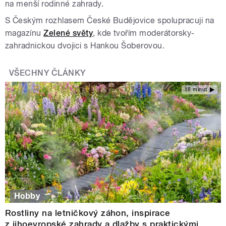
na menší rodinné zahrady.
S Českým rozhlasem České Budějovice spolupracuji na
magazínu
Zelené světy
, kde tvořím moderátorsky-
zahradnickou dvojici s Hankou Šoberovou.
VŠECHNY ČLÁNKY
18 minut
Hobby
Rostliny na letničkový záhon, inspirace
z jihoevropské zahrady a dlažby s praktickými