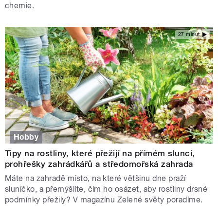
chemie.
27 minut
Hobby
Tipy na rostliny, které přežijí na přímém slunci,
prohřešky zahrádkářů a středomořská zahrada
Máte na zahradě místo, na které většinu dne praží
sluníčko, a přemýšlíte, čím ho osázet, aby rostliny drsné
podmínky přežily? V magazínu Zelené světy poradíme.