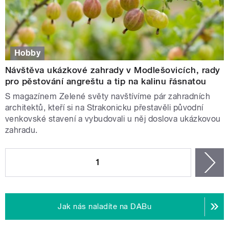
Hobby
Návštěva ukázkové zahrady v Modlešovicích, rady
pro pěstování angreštu a tip na kalinu řásnatou
S magazínem Zelené světy navštívíme pár zahradních
architektů, kteří si na Strakonicku přestavěli původní
venkovské stavení a vybudovali u něj doslova ukázkovou
zahradu.
STRÁNKY
1
n
Jak nás naladíte na DABu