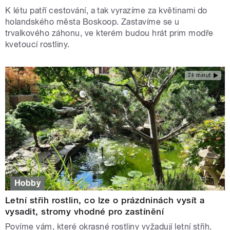
K létu patří cestování, a tak vyrazíme za květinami do
holandského města Boskoop. Zastavíme se u
trvalkového záhonu, ve kterém budou hrát prim modře
kvetoucí rostliny.
24 minut
Hobby
Letní střih rostlin, co lze o prázdninách vysít a
vysadit, stromy vhodné pro zastínění
Povíme vám, které okrasné rostliny vyžadují letní střih.