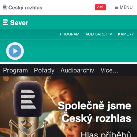
Přejít k hlavnímu obsahu
MENU
ŽIVĚ
PROGRAM
AUDIOARCHIV
KAMERY
Program
Pořady
Audioarchiv
Více
…