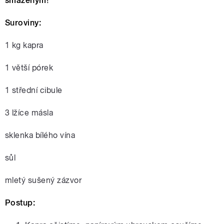
smaženým!
Suroviny:
1 kg kapra
1 větší pórek
1 střední cibule
3 lžíce másla
sklenka bílého vína
sůl
mletý sušený zázvor
Postup: