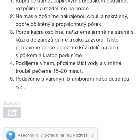
Kapra očistíme, papírovým ubrouskem osušíme,
rozpůlíme a rozdělíme na porce.
Na másle zpěníme nakrájenou cibuli a nakrájený,
dobře očištěný a propláchnutý pórek.
Porce kapra osolíme, nařízneme jemně na straně s
kůží a do zářezů dáme trošku zázvoru. Takto
připravené porce položíme kůží dolů na cibuli
s pórkem a krátce podusíme.
Podlijeme vínem, přidáme lžíci vody a v mírné
troubě pečeme 15-20 minut.
Podáváme s vařeným bramborem nebo dušenou
rýží.
Všechny díly pořadu na mujRozhlas