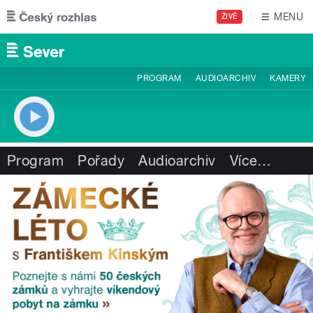
Přejít k hlavnímu obsahu
MENU
ŽIVĚ
PROGRAM
AUDIOARCHIV
KAMERY
Program
Pořady
Audioarchiv
Více
…