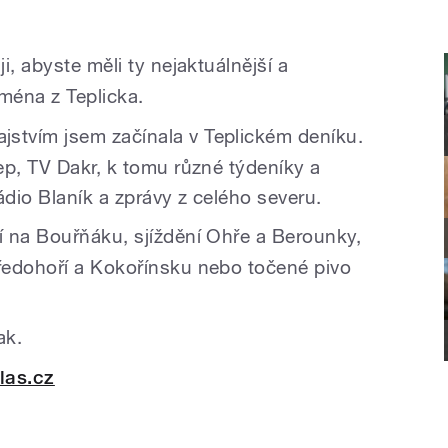
ji, abyste měli ty nejaktuálnější a
jména z Teplicka.
jstvím jsem začínala v Teplickém deníku.
ep, TV Dakr, k tomu různé týdeníky a
dio Blaník a zprávy z celého severu
.
í na Bouřňáku, sjíždění Ohře a Berounky,
ředohoří a Kokořínsku nebo točené pivo
ak.
las.cz