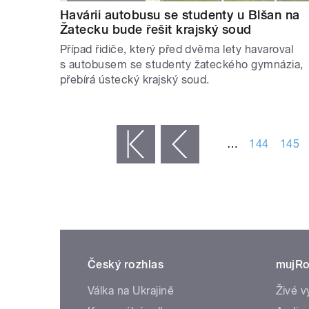
Havárii autobusu se studenty u Blšan na
Žatecku bude řešit krajský soud
Případ řidiče, který před dvěma lety havaroval
s autobusem se studenty žateckého gymnázia,
přebírá ústecký krajský soud.
STRÁNKY
…
144
145
« první
‹ předchozí
Český rozhlas
mujRo
Válka na Ukrajině
Živé v