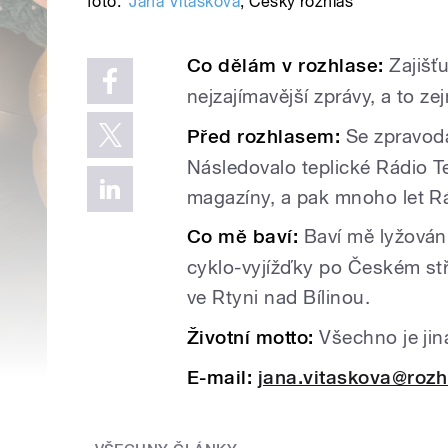
foto:
Jana Vitásková
,
Český rozhlas
Co dělám v rozhlase:
Zajišťu
nejzajímavější zprávy, a to ze
Před rozhlasem:
Se
zpravoda
Následovalo teplické Rádio T
magazíny, a pak mnoho let Rá
Co mě baví:
Baví mě lyžován
cyklo-vyjížďky po Českém st
ve Rtyni nad Bílinou.
Životní motto:
Všechno je jin
E-mail:
jana.vitaskova@rozh