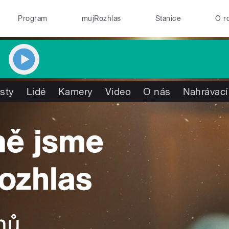
Program
mujRozhlas
Stanice
O r
isty
Lidé
Kamery
Video
O nás
Nahrávací