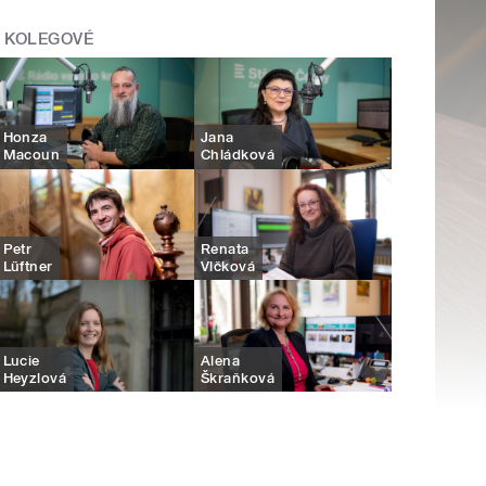
KOLEGOVÉ
Honza
Jana
Macoun
Chládková
Petr
Renata
Lüftner
Vlčková
Lucie
Alena
Heyzlová
Škraňková