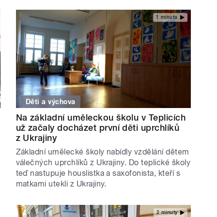
1 minuta
Děti a výchova
Na základní uměleckou školu v Teplicích
už začaly docházet první děti uprchlíků
z Ukrajiny
Základní umělecké školy nabídly vzdělání dětem
válečných uprchlíků z Ukrajiny. Do teplické školy
teď nastupuje houslistka a saxofonista, kteří s
matkami utekli z Ukrajiny.
2 minuty