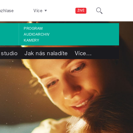
ozhlase
Více
ŽIVĚ
PROGRAM
AUDIOARCHIV
KAMERY
 studio
Jak nás naladíte
Více
…