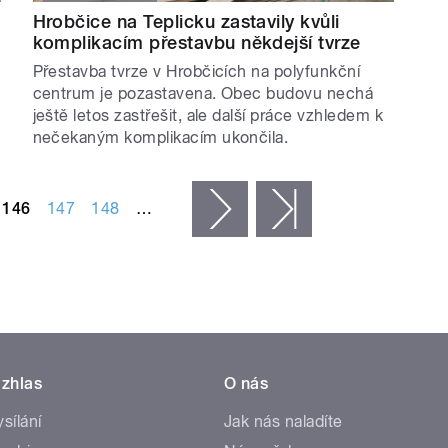
Hrobčice na Teplicku zastavily kvůli
komplikacím přestavbu někdejší tvrze
Přestavba tvrze v Hrobčicích na polyfunkční
centrum je pozastavena. Obec budovu nechá
ještě letos zastřešit, ale další práce vzhledem k
nečekaným komplikacím ukončila.
146
147
148
…
následující ›
poslední »
zhlas
O nás
ysílání
Jak nás naladíte