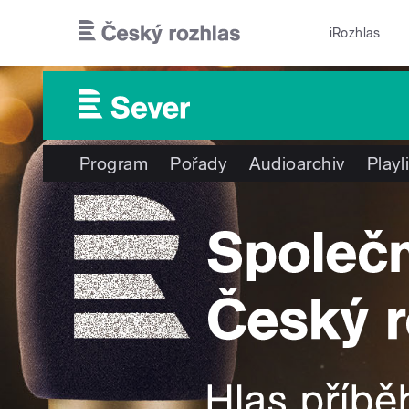
Přejít k hlavnímu obsahu
iRozhlas
Program
Pořady
Audioarchiv
Playl