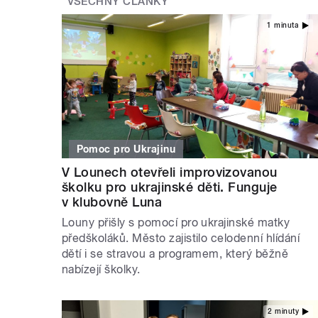
VŠECHNY ČLÁNKY
1 minuta
Pomoc pro Ukrajinu
V Lounech otevřeli improvizovanou
školku pro ukrajinské děti. Funguje
v klubovně Luna
Louny přišly s pomocí pro ukrajinské matky
předškoláků. Město zajistilo celodenní hlídání
dětí i se stravou a programem, který běžně
nabízejí školky.
2 minuty