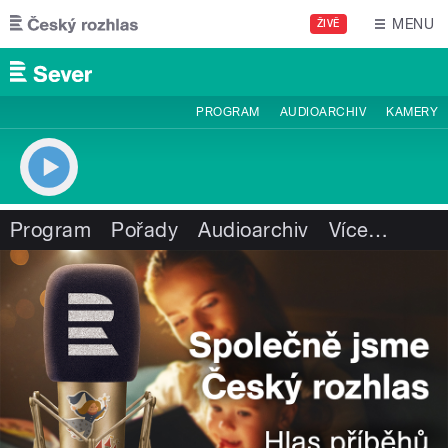
Přejít k hlavnímu obsahu
MENU
ŽIVĚ
PROGRAM
AUDIOARCHIV
KAMERY
Program
Pořady
Audioarchiv
Více
…