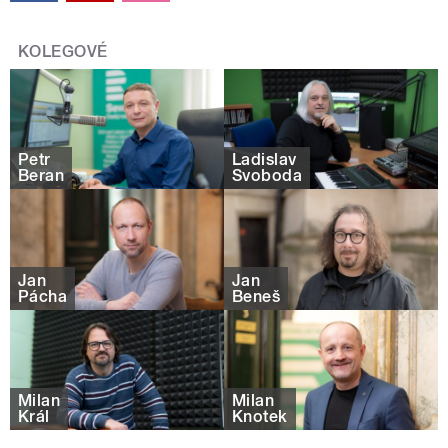
KOLEGOVÉ
Petr
Ladislav
Beran
Svoboda
Jan
Jan
Pácha
Beneš
Milan
Milan
Král
Knotek