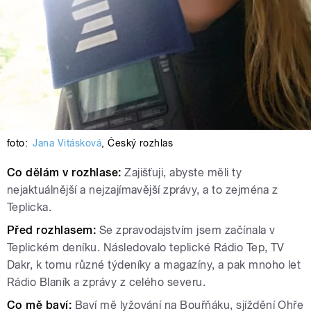
foto:
Jana Vitásková
,
Český rozhlas
Co dělám v rozhlase:
Zajišťuji, abyste měli ty
nejaktuálnější a nejzajímavější zprávy, a to zejména z
Teplicka.
Před rozhlasem:
Se
zpravodajstvím jsem začínala v
Teplickém deníku. Následovalo teplické Rádio Tep, TV
Dakr, k tomu různé týdeníky a magazíny, a pak mnoho let
Rádio Blaník a zprávy z celého severu
.
Co mě baví:
Baví mě lyžování na Bouřňáku, sjíždění Ohře