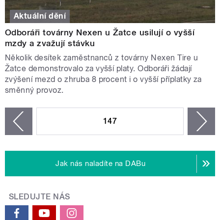
Aktuální dění
Odboráři továrny Nexen u Žatce usilují o vyšší
mzdy a zvažují stávku
Několik desítek zaměstnanců z továrny Nexen Tire u
Žatce demonstrovalo za vyšší platy. Odboráři žádají
zvýšení mezd o zhruba 8 procent i o vyšší příplatky za
směnný provoz.
STRÁNKY
147
n
zí
Jak nás naladíte na DABu
SLEDUJTE NÁS