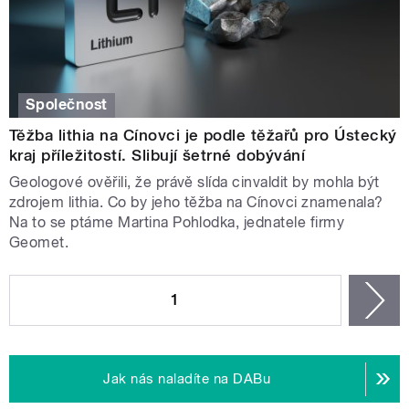
Společnost
Těžba lithia na Cínovci je podle těžařů pro Ústecký
kraj příležitostí. Slibují šetrné dobývání
Geologové ověřili, že právě slída cinvaldit by mohla být
zdrojem lithia. Co by jeho těžba na Cínovci znamenala?
Na to se ptáme Martina Pohlodka, jednatele firmy
Geomet.
STRÁNKY
1
n
Jak nás naladíte na DABu