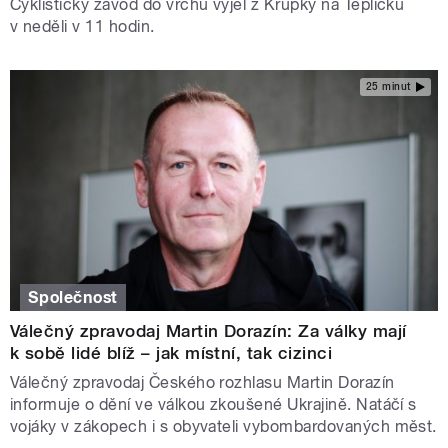
Cyklistický závod do vrchu vyjel z Krupky na Teplicku
v neděli v 11 hodin.
25 minut
Společnost
Válečný zpravodaj Martin Dorazín: Za války mají
k sobě lidé blíž – jak místní, tak cizinci
Válečný zpravodaj Českého rozhlasu Martin Dorazín
informuje o dění ve válkou zkoušené Ukrajině. Natáčí s
vojáky v zákopech i s obyvateli vybombardovaných měst.