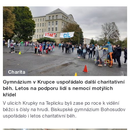
Charita
Gymnázium v Krupce uspořádalo další charitativní
běh. Letos na podporu lidí s nemocí motýlích
křídel
V ulicích Krupky na Teplicku byli zase po roce k vidění
běžci s čísly na hrudi. Biskupské gymnázium Bohosudov
uspořádalo i letos charitativní běh.