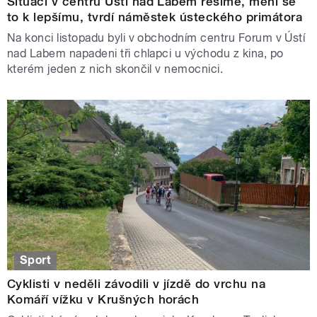
Situaci v centru Ústí nad Labem řešíme, mění se
to k lepšímu, tvrdí náměstek ústeckého primátora
Na konci listopadu byli v obchodním centru Forum v Ústí
nad Labem napadeni tři chlapci u východu z kina, po
kterém jeden z nich skončil v nemocnici.
Sport
Cyklisti v neděli závodili v jízdě do vrchu na
Komáří vížku v Krušných horách