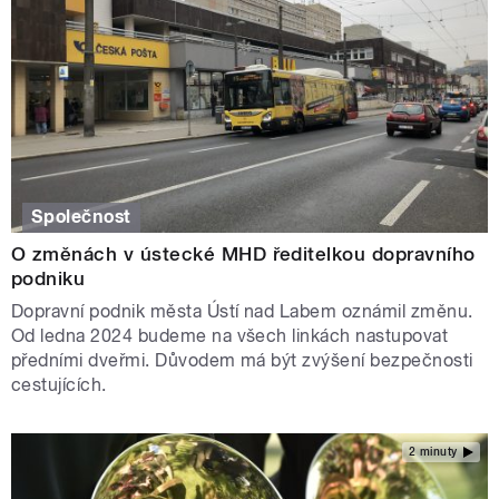
Společnost
O změnách v ústecké MHD ředitelkou dopravního
podniku
Dopravní podnik města Ústí nad Labem oznámil změnu.
Od ledna 2024 budeme na všech linkách nastupovat
předními dveřmi. Důvodem má být zvýšení bezpečnosti
cestujících.
2 minuty