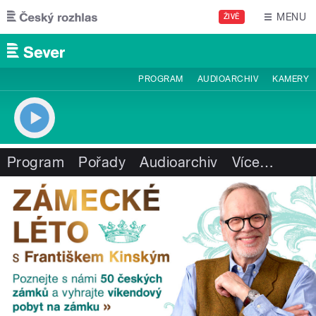
Přejít k hlavnímu obsahu
MENU
ŽIVĚ
PROGRAM
AUDIOARCHIV
KAMERY
Program
Pořady
Audioarchiv
Více
…