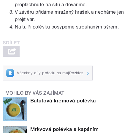
propláchnuté na sítu a dovaříme.
V závěru přidáme mražený hrášek a necháme jen
přejít var.
Na talíři polévku posypeme strouhaným sýrem.
Všechny díly pořadu na mujRozhlas
MOHLO BY VÁS ZAJÍMAT
Batátová krémová polévka
Mrkvová polévka s kapáním