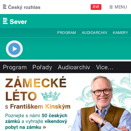
Přejít k hlavnímu obsahu
MENU
ŽIVĚ
PROGRAM
AUDIOARCHIV
KAMERY
Program
Pořady
Audioarchiv
Více
…