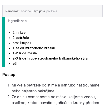
Náročnost
snadné
|
Typ jídla
polévka
Ingredience
2 mrkve
2 petržele
hrst krupek
1 šálek mraženého hrášku
1-2 lžíce másla
2-3 lžíce hrubě strouhaného balkánského sýra
sůl
Postup:
Mrkve a petržele očistíme a nahrubo nastrouháme
nebo najemno nakrájíme.
Zeleninu osmahneme na másle, zalijeme vodou,
osolíme, krátce povaříme, přidáme krupky předem