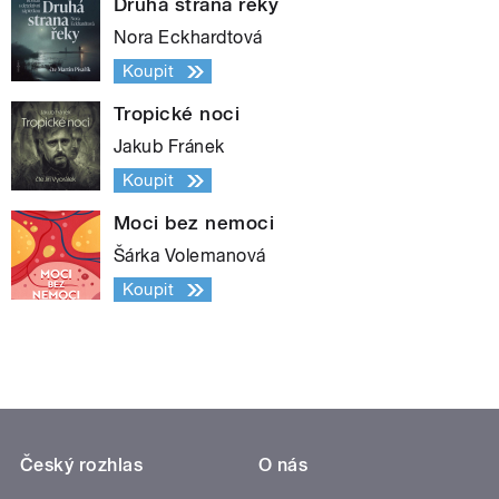
Druhá strana řeky
Nora Eckhardtová
Koupit
Tropické noci
Jakub Fránek
Koupit
Moci bez nemoci
Šárka Volemanová
Koupit
Český rozhlas
O nás