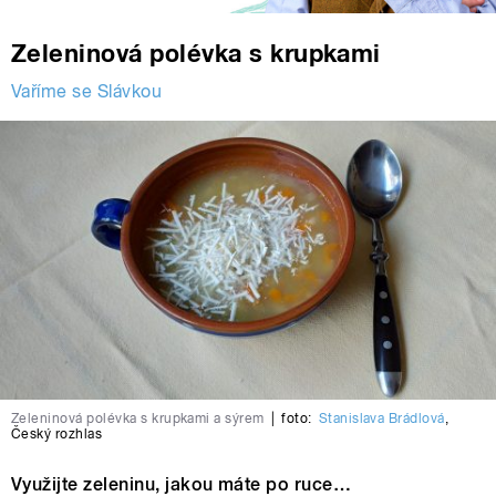
Zeleninová polévka s krupkami
Vaříme se Slávkou
Zeleninová polévka s krupkami a sýrem
|
foto:
Stanislava Brádlová
,
Český rozhlas
Využijte zeleninu, jakou máte po ruce…