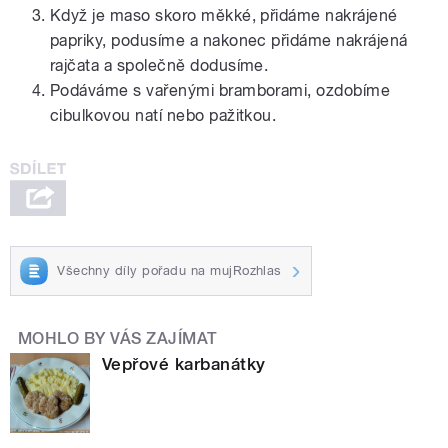
Když je maso skoro měkké, přidáme nakrájené
papriky, podusíme a nakonec přidáme nakrájená
rajčata a společně dodusíme.
Podáváme s vařenými bramborami, ozdobíme
cibulkovou natí nebo pažitkou.
Všechny díly pořadu na mujRozhlas
MOHLO BY VÁS ZAJÍMAT
Vepřové karbanátky