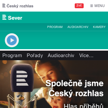
Přejít k hlavnímu obsahu
MENU
ŽIVĚ
PROGRAM
AUDIOARCHIV
KAMERY
Program
Pořady
Audioarchiv
Více
…