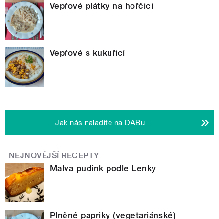
Vepřové plátky na hořčici
Vepřové s kukuřicí
Jak nás naladíte na DABu
NEJNOVĚJŠÍ RECEPTY
Malva pudink podle Lenky
Plněné papriky (vegetariánské)