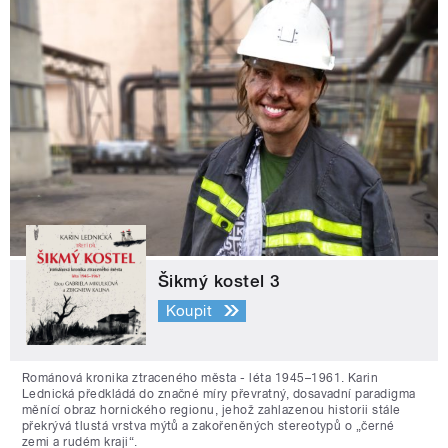
Šikmý kostel 3
Koupit
Románová kronika ztraceného města - léta 1945–1961. Karin
Lednická předkládá do značné míry převratný, dosavadní paradigma
měnící obraz hornického regionu, jehož zahlazenou historii stále
překrývá tlustá vrstva mýtů a zakořeněných stereotypů o „černé
zemi a rudém kraji“.