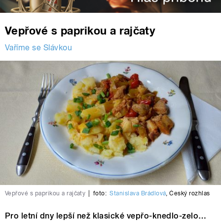
Vepřové s paprikou a rajčaty
Vaříme se Slávkou
Vepřové s paprikou a rajčaty
|
foto:
Stanislava Brádlová
,
Český rozhlas
Pro letní dny lepší než klasické vepřo-knedlo-zelo…