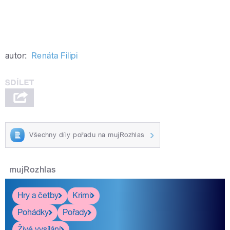
autor:
Renáta Filipi
Všechny díly pořadu na mujRozhlas
mujRozhlas
Hry a četby
Krimi
Pohádky
Pořady
Živé vysílání