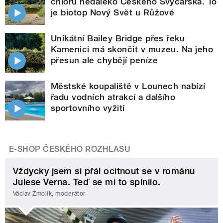
chlóru nedaleko Českého Švýcarska. To
je biotop Nový Svět u Růžové
Unikátní Bailey Bridge přes řeku
Kamenici má skončit v muzeu. Na jeho
přesun ale chybějí peníze
Městské koupaliště v Lounech nabízí
řadu vodních atrakcí a dalšího
sportovního vyžití
E-SHOP ČESKÉHO ROZHLASU
Vždycky jsem si přál ocitnout se v románu
Julese Verna. Teď se mi to splnilo.
Václav Žmolík, moderátor