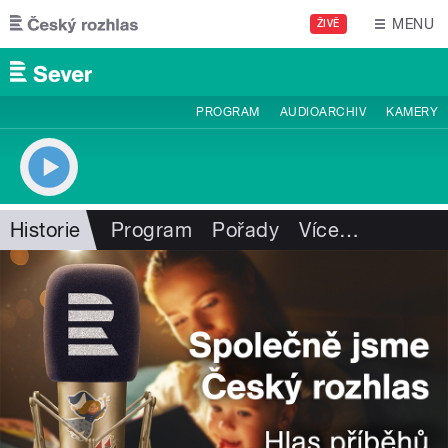
Přejít k hlavnímu obsahu
MENU
ŽIVĚ
PROGRAM
AUDIOARCHIV
KAMERY
Historie
Program
Pořady
Více
…