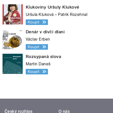
Klukoviny Uršuly Klukové
Uršula Kluková – Patrik Rozehnal
Koupit
Denár v dívčí dlani
Václav Erben
Koupit
Rozsypaná slova
Martin Daneš
Koupit
Český rozhlas
O nás