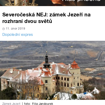
Severočeská NEJ: zámek Jezeří na
rozhraní dvou světů
11. únor 2019
Dopolední expres
Zámek Jezeří
|
foto:
Filip Jandourek