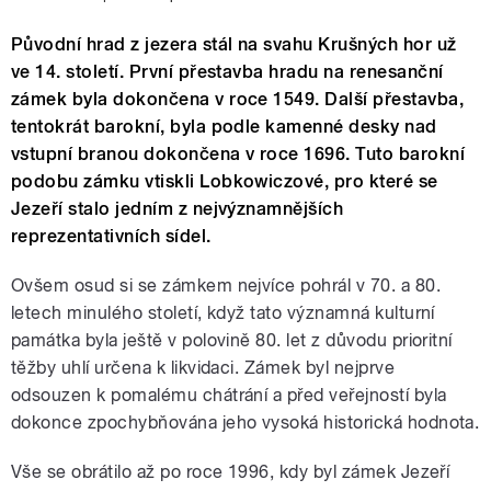
Původní hrad z jezera stál na svahu Krušných hor už
ve 14. století. První přestavba hradu na renesanční
zámek byla dokončena v roce 1549. Další přestavba,
tentokrát barokní, byla podle kamenné desky nad
vstupní branou dokončena v roce 1696. Tuto barokní
podobu zámku vtiskli Lobkowiczové, pro které se
Jezeří stalo jedním z nejvýznamnějších
reprezentativních sídel.
Ovšem osud si se zámkem nejvíce pohrál v 70. a 80.
letech minulého století, když tato významná kulturní
památka byla ještě v polovině 80. let z důvodu prioritní
těžby uhlí určena k likvidaci. Zámek byl nejprve
odsouzen k pomalému chátrání a před veřejností byla
dokonce zpochybňována jeho vysoká historická hodnota.
Vše se obrátilo až po roce 1996, kdy byl zámek Jezeří