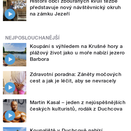
Historii obcí zbouraných kvůli těžbě
představuje nový návštěvnický okruh
na zámku Jezeří
NEJPOSLOUCHANĚJŠÍ
Koupání s výhledem na Krušné hory a
plážový život jako u moře nabízí jezero
Barbora
Zdravotní poradna: Záněty močových
cest a jak je léčit, aby se nevracely
Martin Kasal – jeden z nejúspěšnějších
českých kulturistů, rodák z Duchcova
Koupaliště v Duchcově nabízí