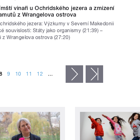
Římští vinaři u Ochridského jezera a zmizení
amutů z Wrangelova ostrova
 Ochridského jezera: Výzkumy v Severní Makedonii
cké souvislosti: Státy jako organismy (21:39) –
 z Wrangelova ostrova (27:20)
8
9
10
11
12
…
následující ›
poslední »