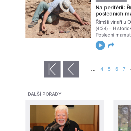
Na periférii: 
posledních m
Římští vinaři u
(4:34) – Histori
Poslední mamuti
STRÁNKY
…
4
5
6
7
« první
‹ předchozí
DALŠÍ POŘADY