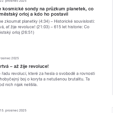
22. prosinec 2025
e kosmické sondy na průzkum planetek, co
městský orloj a kdo ho postavil
 zkoumat planetky (4:34) – Historické souvislosti:
, ať žije revoluce! (21:03) – 615 let historie: Co
tský orloj (26:51)
prosinec 2025
tvá – až žije revoluce!
te řadu revolucí, které za hesla o svobodě a rovnosti
obyčejný boj o koryta a netušenou brutalitu. Ta
 nich nijak nelišila.
15. prosinec 2025