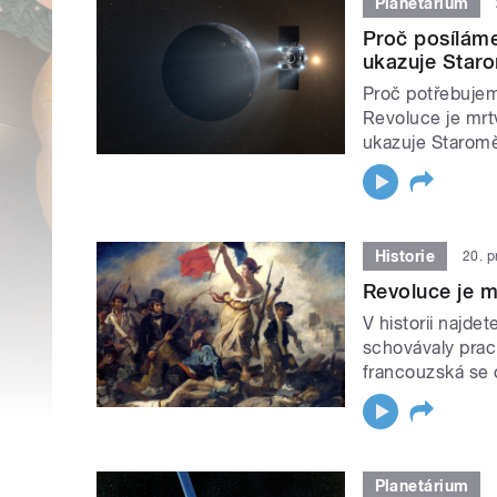
Planetárium
Proč posílám
ukazuje Staro
Proč potřebujeme
Revoluce je mrtvá
ukazuje Staroměs
Historie
20. 
Revoluce je mr
V historii najde
schovávaly prach
francouzská se od
Planetárium