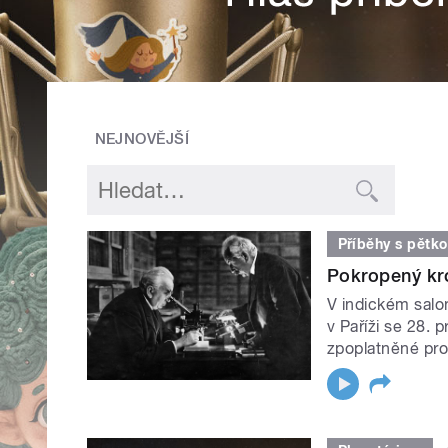
NEJNOVĚJŠÍ
Příběhy s pětk
Pokropený kr
V indickém salo
v Paříži se 28. 
zpoplatněné prom