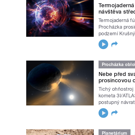
Termojaderná 
návštěva stř
Termojaderná fú
Procházka prosi
podzemí Krušnýc
Procházka oblo
Nebe před svá
prosincovou 
Tichý ohňostro
kometa 3I/ATLAS,
postupný návrat
Planetárium