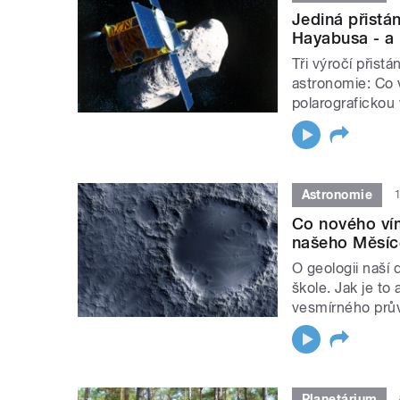
Jediná přistá
Hayabusa - a
Tři výročí přist
astronomie: Co 
polarografickou
Astronomie
Co nového ví
našeho Měsíc
O geologii naší 
škole. Jak je to
vesmírného prů
Planetárium