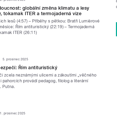
oucnost: globální změna klimatu a lesy
y, tokamak ITER a termojaderná vize
ch lesů (4:57) – Příběhy s pětkou: Bratři Lumièrové
měsíce: Řím antituristický (22:19) – Termojaderná
okamak ITER (26:11)
5. prosinec 2025
ezpečí: Řím antituristický
i zcela neznámými ulicemi a zákoutími „věčného
pahorcích provádí pedagog, filolog a literární
C. Putna.
1. prosinec 2025