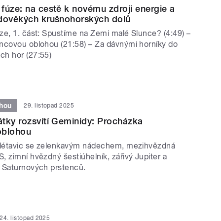
fúze: na cestě k novému zdroji energie a
edověkých krušnohorských dolů
ze, 1. část: Spustíme na Zemi malé Slunce? (4:49) –
ncovou oblohou (21:58) – Za dávnými horníky do
h hor (27:55)
hou
29. listopad 2025
tky rozsvítí Geminidy: Procházka
oblohou
j létavic se zelenkavým nádechem, mezihvězdná
 zimní hvězdný šestiúhelník, zářivý Jupiter a
 Saturnových prstenců.
24. listopad 2025