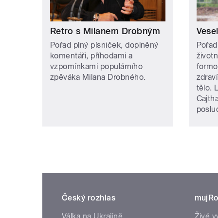
Retro s Milanem Drobným
Vese
Pořad plný písniček, doplněný
Pořad
komentáři, příhodami a
život
vzpomínkami populárního
formo
zpěváka Milana Drobného.
zdraví
tělo. 
Cajth
poslu
Český rozhlas
mujRo
Válka na Ukrajině
Živé v