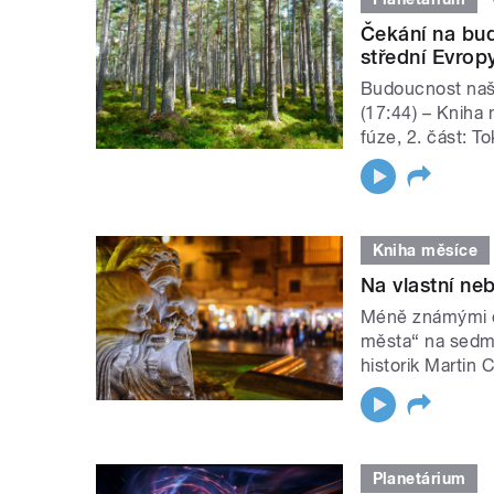
Čekání na bud
střední Evrop
Budoucnost naši
(17:44) – Kniha 
fúze, 2. část: T
Kniha měsíce
Na vlastní neb
Méně známými č
města“ na sedmi 
historik Martin 
Planetárium