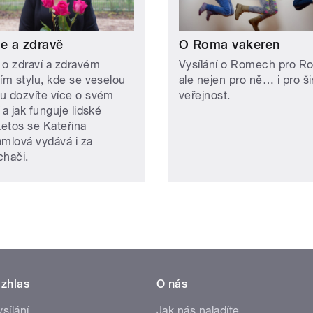
le a zdravě
O Roma vakeren
 o zdraví a zdravém
Vysílání o Romech pro R
ním stylu, kde se veselou
ale nejen pro ně… i pro š
u dozvíte více o svém
veřejnost.
 a jak funguje lidské
Letos se Kateřina
amlová vydává i za
chači.
zhlas
O nás
ysílání
Jak nás naladíte