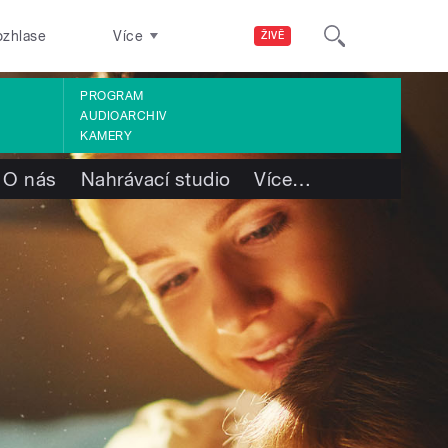
ozhlase
Více
ŽIVĚ
PROGRAM
AUDIOARCHIV
KAMERY
O nás
Nahrávací studio
Více
…