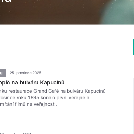
ou
25. prosinec 2025
opič na bulváru Kapucínů
nku restaurace Grand Café na bulváru Kapucínů
prosince roku 1895 konalo první veřejné a
ítání filmů na veřejnosti.