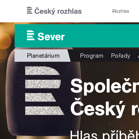
Přejít k hlavnímu obsahu
iRozhlas
Planetárium
Program
Pořady