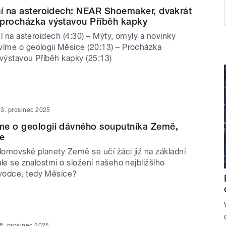
ní na asteroidech: NEAR Shoemaker, dvakrát
 procházka výstavou Příběh kapky
ání na asteroidech (4:30) – Mýty, omyly a novinky
víme o geologii Měsíce (20:13) – Procházka
 výstavou Příběh kapky (25:13)
13. prosinec 2025
me o geologii dávného souputníka Země,
e
domovské planety Země se učí žáci již na základní
 ale se znalostmi o složení našeho nejbližšího
vodce, tedy Měsíce?
8. prosinec 2025