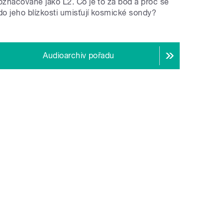
označované jako L2. Co je to za bod a proč se
do jeho blízkosti umisťují kosmické sondy?
Audioarchiv pořadu