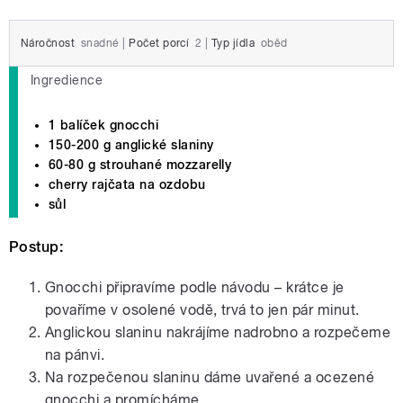
Náročnost
snadné
|
Počet porcí
2
|
Typ jídla
oběd
Ingredience
1 balíček gnocchi
150-200 g anglické slaniny
60-80 g strouhané mozzarelly
cherry rajčata na ozdobu
sůl
Postup:
Gnocchi připravíme podle návodu – krátce je
povaříme v osolené vodě, trvá to jen pár minut.
Anglickou slaninu nakrájíme nadrobno a rozpečeme
na pánvi.
Na rozpečenou slaninu dáme uvařené a ocezené
gnocchi a promícháme.