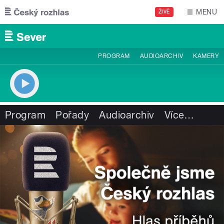
Přejít k hlavnímu obsahu
MENU
ŽIVĚ
PROGRAM
AUDIOARCHIV
KAMERY
Program
Pořady
Audioarchiv
Více
…