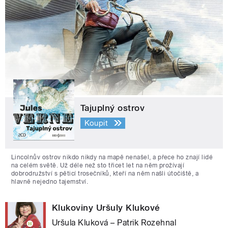
Tajuplný ostrov
Koupit
Lincolnův ostrov nikdo nikdy na mapě nenašel, a přece ho znají lidé
na celém světě. Už déle než sto třicet let na něm prožívají
dobrodružství s pěticí trosečníků, kteří na něm našli útočiště, a
hlavně nejedno tajemství.
Klukoviny Uršuly Klukové
Uršula Kluková – Patrik Rozehnal