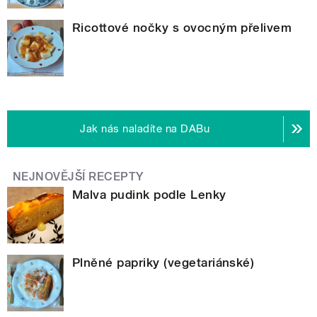
Ricottové nočky s ovocným přelivem
Jak nás naladíte na DABu
NEJNOVĚJŠÍ RECEPTY
Malva pudink podle Lenky
Plněné papriky (vegetariánské)