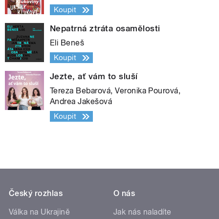
Koupit
Nepatrná ztráta osamělosti
Eli Beneš
Koupit
Jezte, ať vám to sluší
Tereza Bebarová, Veronika Pourová,
Andrea Jakešová
Koupit
Český rozhlas
O nás
Válka na Ukrajině
Jak nás naladíte