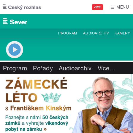
Přejít k hlavnímu obsahu
MENU
ŽIVĚ
PROGRAM
AUDIOARCHIV
KAMERY
Program
Pořady
Audioarchiv
Více
…