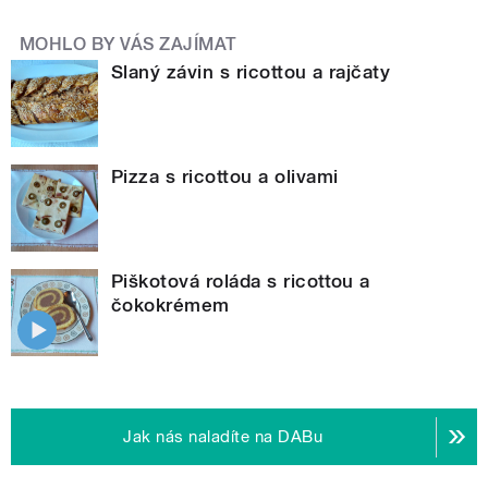
MOHLO BY VÁS ZAJÍMAT
Slaný závin s ricottou a rajčaty
Pizza s ricottou a olivami
Piškotová roláda s ricottou a
čokokrémem
Jak nás naladíte na DABu