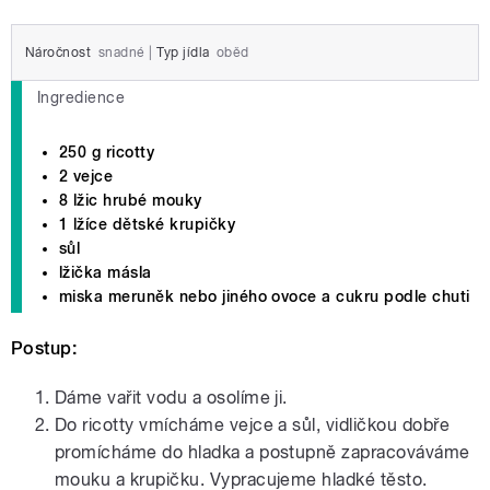
Náročnost
snadné
|
Typ jídla
oběd
Ingredience
250 g ricotty
2 vejce
8 lžic hrubé mouky
1 lžíce dětské krupičky
sůl
lžička másla
miska meruněk nebo jiného ovoce a cukru podle chuti
Postup:
Dáme vařit vodu a osolíme ji.
Do ricotty vmícháme vejce a sůl, vidličkou dobře
promícháme do hladka a postupně zapracováváme
mouku a krupičku. Vypracujeme hladké těsto.