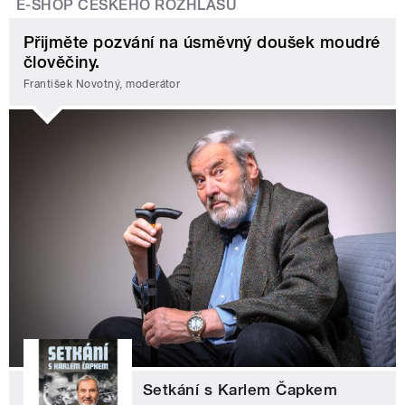
E-SHOP ČESKÉHO ROZHLASU
Přijměte pozvání na úsměvný doušek moudré
člověčiny.
František Novotný, moderátor
Setkání s Karlem Čapkem