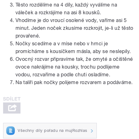
Těsto rozdělíme na 4 díly, každý vyválíme na
váleček a rozkrájíme na asi 8 kousků.
Vhodíme je do vroucí osolené vody, vaříme asi 5
minut. Jeden noček zkusíme rozkrojit, je-li už těsto
provařené.
Nočky scedíme a v míse nebo v hrnci je
promícháme s kousíčkem másla, aby se neslepily.
Ovocný rozvar připravíme tak, že omyté a očištěné
ovoce nakrájíme na kousky, trochu podlijeme
vodou, rozvaříme a podle chuti osladíme.
Na talíři pak nočky polijeme rozvarem a podáváme.
Všechny díly pořadu na mujRozhlas