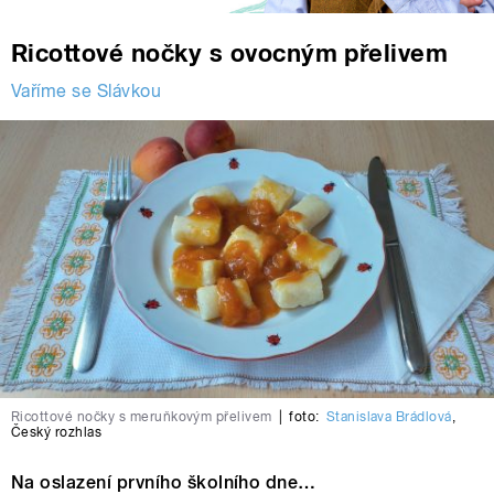
Ricottové nočky s ovocným přelivem
Vaříme se Slávkou
Ricottové nočky s meruňkovým přelivem
|
foto:
Stanislava Brádlová
,
Český rozhlas
Na oslazení prvního školního dne…