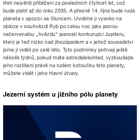
třetí největší přiblížení za posledních čtyřicet let, což
bude platit až do roku 2035. A přesně 14. října bude rudá
planeta v opozici se Sluncem. Uvidíme ji vysoko na
obloze v souhvězdí Ryb po celou noc jako jasnou
načervenalou „hvězdu“ jasností konkurující Jupiteru,
který je teď nízko nad jihozápadem a v jehož sousedství
jsme ji viděli po celé léto. Tyto podmínky potrvají ještě
několik týdnů, pokud máte astrodalekohled, vyzkoušejte
jeho rozlišení právě na rudém kotoučku této planety,
můžete vidět i jeho hlavní útvary.
Jezerní systém u jižního pólu planety