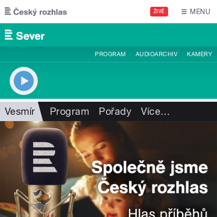
Přejít k hlavnímu obsahu
MENU
ŽIVĚ
PROGRAM
AUDIOARCHIV
KAMERY
Vesmír
Program
Pořady
Více
…