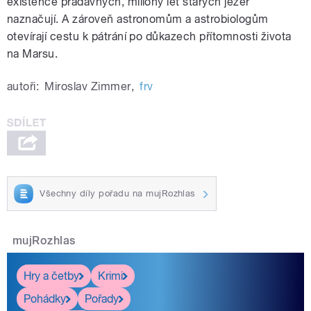
existence pradávných, miliony let starých jezer
naznačují. A zároveň astronomům a astrobiologům
otevírají cestu k pátrání po důkazech přítomnosti života
na Marsu.
autoři:
Miroslav Zimmer
,
frv
Všechny díly pořadu na mujRozhlas
mujRozhlas
Hry a četby
Krimi
Pohádky
Pořady