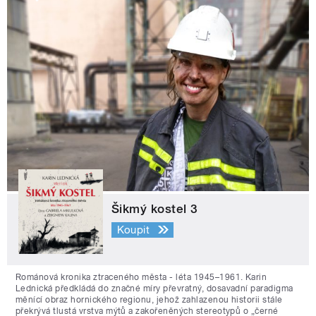
Šikmý kostel 3
Koupit
Románová kronika ztraceného města - léta 1945–1961. Karin
Lednická předkládá do značné míry převratný, dosavadní paradigma
měnící obraz hornického regionu, jehož zahlazenou historii stále
překrývá tlustá vrstva mýtů a zakořeněných stereotypů o „černé