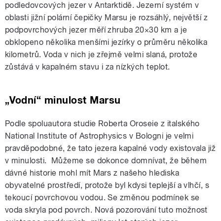
podledovcových jezer v Antarktidě. Jezerní systém v
oblasti jižní polární čepičky Marsu je rozsáhlý, největší z
podpovrchových jezer měří zhruba 20×30 km a je
obklopeno několika menšími jezírky o průměru několika
kilometrů. Voda v nich je zřejmě velmi slaná, protože
zůstává v kapalném stavu i za nízkých teplot.
„Vodní“ minulost Marsu
Podle spoluautora studie Roberta Oroseie z italského
National Institute of Astrophysics v Bologni je velmi
pravděpodobné, že tato jezera kapalné vody existovala již
v minulosti. Můžeme se dokonce domnívat, že během
dávné historie mohl mít Mars z našeho hlediska
obyvatelné prostředí, protože byl kdysi teplejší a vlhčí, s
tekoucí povrchovou vodou. Se změnou podmínek se
voda skryla pod povrch. Nová pozorování tuto možnost