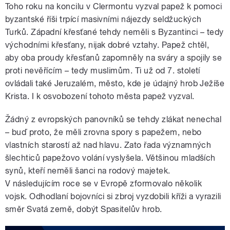
Toho roku na koncilu v Clermontu vyzval papež k pomoci
byzantské říši trpící masivními nájezdy seldžuckých
Turků. Západní křesťané tehdy neměli s Byzantinci – tedy
východními křesťany, nijak dobré vztahy. Papež chtěl,
aby oba proudy křesťanů zapomněly na sváry a spojily se
proti nevěřícím – tedy muslimům. Ti už od 7. století
ovládali také Jeruzalém, město, kde je údajný hrob Ježíše
Krista. I k osvobození tohoto města papež vyzval.
Žádný z evropských panovníků se tehdy zlákat nenechal
– buď proto, že měli zrovna spory s papežem, nebo
vlastních starostí až nad hlavu. Zato řada významných
šlechticů papežovo volání vyslyšela. Většinou mladších
synů, kteří neměli šanci na rodový majetek.
V následujícím roce se v Evropě zformovalo několik
vojsk. Odhodlaní bojovníci si zbroj vyzdobili kříži a vyrazili
směr Svatá země, dobýt Spasitelův hrob.