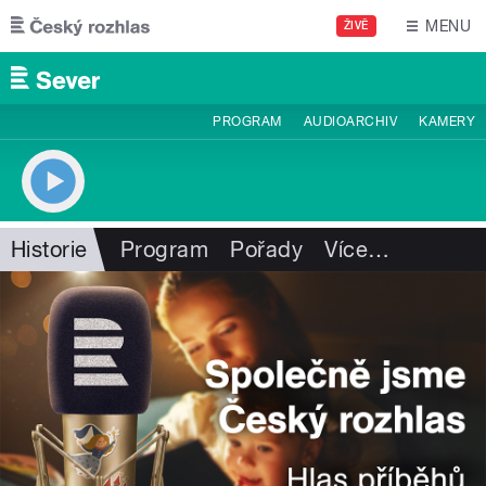
Přejít k hlavnímu obsahu
MENU
ŽIVĚ
PROGRAM
AUDIOARCHIV
KAMERY
Historie
Program
Pořady
Více
…