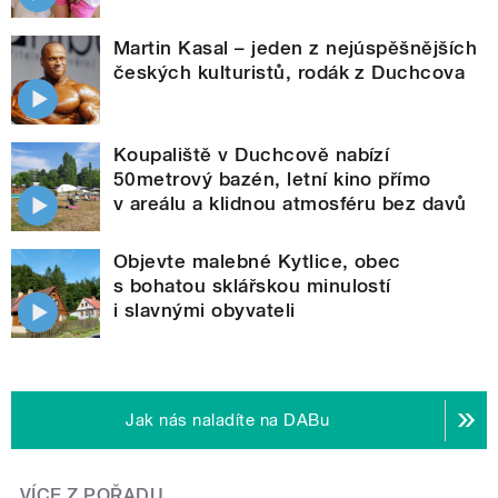
Martin Kasal – jeden z nejúspěšnějších
českých kulturistů, rodák z Duchcova
Koupaliště v Duchcově nabízí
50metrový bazén, letní kino přímo
v areálu a klidnou atmosféru bez davů
Objevte malebné Kytlice, obec
s bohatou sklářskou minulostí
i slavnými obyvateli
Jak nás naladíte na DABu
VÍCE Z POŘADU