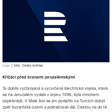
Logo
|
foto:
Český rozhlas
Křižáci před branami jeruzalémskými
To dobře vyzbrojená a vycvičená šlechtická vojska, která
se na Jeruzalém vydala v srpnu 1096, byla mnohem
úspěšnější. V Malé Asii se jim podařilo na Turcích dobýt
zpět byzantská území a pokračovali dál. Cestou na do té