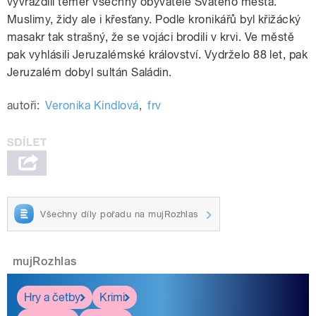
vyvraždili téměř všechny obyvatele Svatého města.
Muslimy, židy ale i křesťany. Podle kronikářů byl křižácký
masakr tak strašný, že se vojáci brodili v krvi. Ve městě
pak vyhlásili Jeruzalémské království. Vydrželo 88 let, pak
Jeruzalém dobyl sultán Saládin.
autoři:
Veronika Kindlová
,
frv
Všechny díly pořadu na mujRozhlas
mujRozhlas
Hry a četby
Krimi