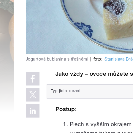
Jogurtová bublanina s třešněmi
|
foto:
Stanislava Brá
Jako vždy – ovoce můžete st
Typ jídla
dezert
Postup:
Plech s vyšším okrajem