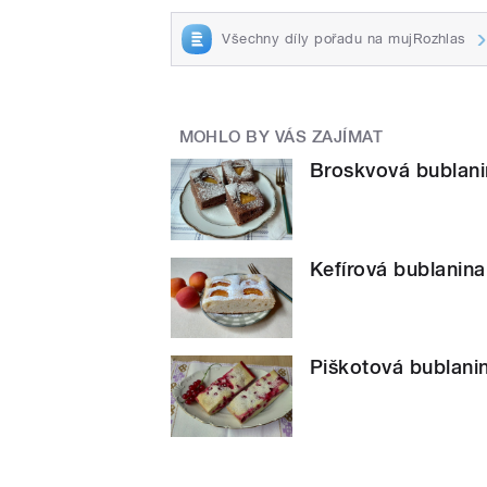
Všechny díly pořadu na mujRozhlas
MOHLO BY VÁS ZAJÍMAT
Broskvová bublani
Kefírová bublanin
Piškotová bublani