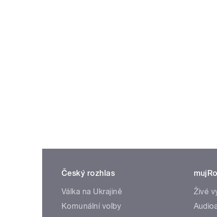
Český rozhlas
mujRo
Válka na Ukrajině
Živé v
Komunální volby
Audioa