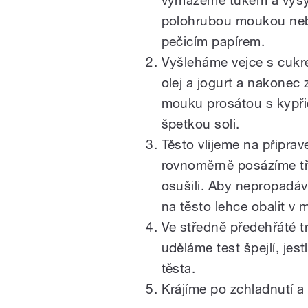
vymažeme tukem a vys
polohrubou moukou neb
pečicím papírem.
Vyšleháme vejce s cukr
olej a jogurt a nakonec
mouku prosátou s kypř
špetkou soli.
Těsto vlijeme na připrav
rovnoměrně posázíme tř
osušili. Aby nepropadáv
na těsto lehce obalit v 
Ve středně předehřáté 
uděláme test špejlí, jest
těsta.
Krájíme po zchladnutí 