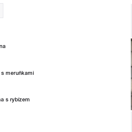
na
a s meruňkami
na s rybízem