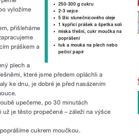
ypeme
250-300 g cukru
o vyložíme
2-3 vejce
5 lžic slunečnicového oleje
1 kypřicí prášek a špetka soli
em, přišleháme
miska třešní, cukr moučka na
 zapracujeme
poprášení
tuk a mouka na plech nebo
icím práškem a
pečicí papír
ený plech a
ešněmi, které jsme předem opláchli a
aly ke dnu, je dobré je před nasázením
mouce.
troubě upečeme, po 30 minutách
li už je těsto propečené – záleží na výšce
a poprášíme cukrem moučkou.