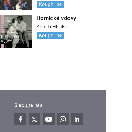
Koupit
Hornické vdovy
Kamila Hladká
Koupit
Sledujte nás