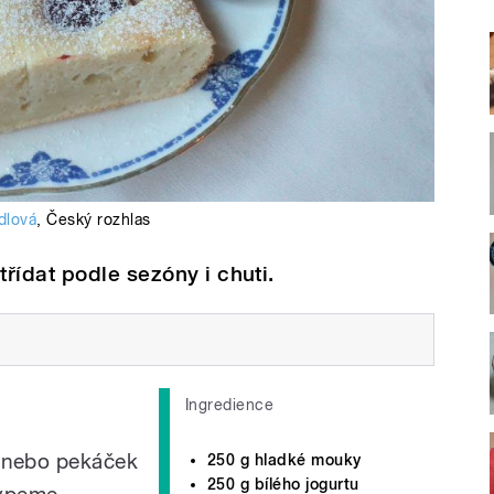
dlová
,
Český rozhlas
řídat podle sezóny i chuti.
Ingredience
 nebo pekáček
250 g hladké mouky
250 g bílého jogurtu