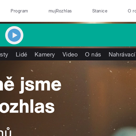
Program
mujRozhlas
Stanice
O r
isty
Lidé
Kamery
Video
O nás
Nahrávací