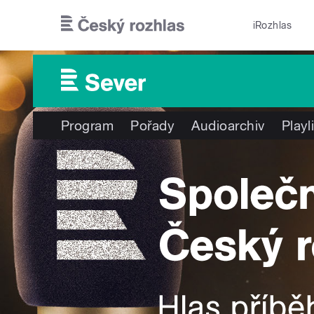
Přejít k hlavnímu obsahu
iRozhlas
Program
Pořady
Audioarchiv
Playl