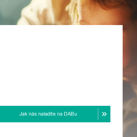
Jak nás naladíte na DABu