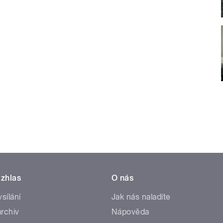
zhlas
O nás
ysílání
Jak nás naladíte
rchiv
Nápověda