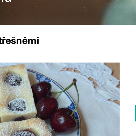
třešněmi