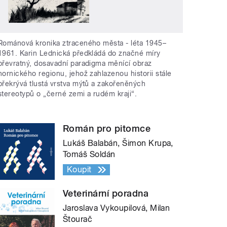
Románová kronika ztraceného města - léta 1945–
1961. Karin Lednická předkládá do značné míry
převratný, dosavadní paradigma měnící obraz
hornického regionu, jehož zahlazenou historii stále
překrývá tlustá vrstva mýtů a zakořeněných
stereotypů o „černé zemi a rudém kraji“.
Román pro pitomce
Lukáš Balabán, Šimon Krupa,
Tomáš Soldán
Koupit
Veterinární poradna
Jaroslava Vykoupilová, Milan
Štourač