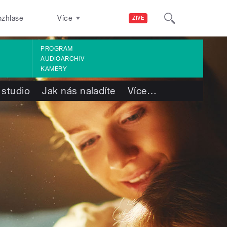
ozhlase
Více
ŽIVĚ
PROGRAM
AUDIOARCHIV
KAMERY
 studio
Jak nás naladíte
Více
…