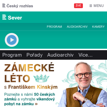
Přejít k hlavnímu obsahu
MENU
ŽIVĚ
PROGRAM
AUDIOARCHIV
KAMERY
Program
Pořady
Audioarchiv
Více
…