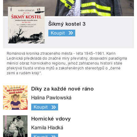
Šikmý kostel 3
Koupit
Románová kronika ztraceného města - léta 1945–1961. Karin
Lednická předkládá do značné míry převratný, dosavadní paradigma
měnící obraz hornického regionu, jehož zahlazenou historii stále
překrývá tlustá vrstva mýtů a zakořeněných stereotypů o „černé
zemi a rudém kraji“.
Díky za každé nové ráno
Halina Pawlowská
Koupit
Hornické vdovy
Kamila Hladká