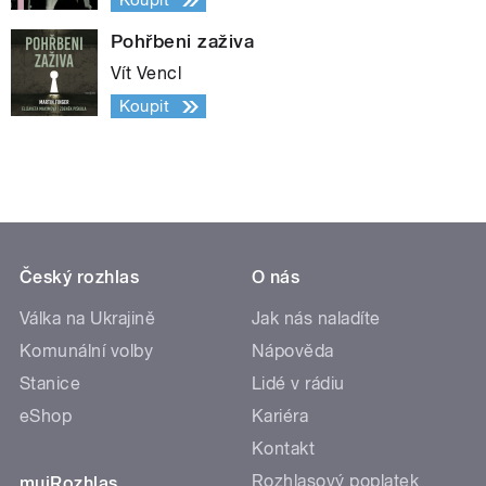
Koupit
Pohřbeni zaživa
Vít Vencl
Koupit
Český rozhlas
O nás
Válka na Ukrajině
Jak nás naladíte
Komunální volby
Nápověda
Stanice
Lidé v rádiu
eShop
Kariéra
Kontakt
Rozhlasový poplatek
mujRozhlas