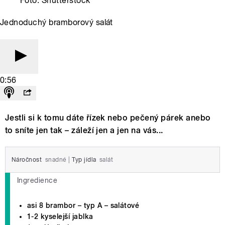
Foto: Shutterstock
Jednoduchý bramborový salát
0:56
Jestli si k tomu dáte řízek nebo pečený párek anebo
to sníte jen tak – záleží jen a jen na vás...
Náročnost
snadné
|
Typ jídla
salát
Ingredience
asi 8 brambor – typ A – salátové
1-2 kyselejší jablka