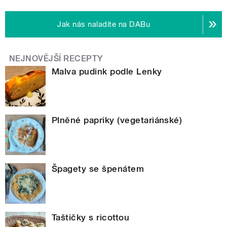
Jak nás naladíte na DABu
NEJNOVĚJŠÍ RECEPTY
Malva pudink podle Lenky
Plněné papriky (vegetariánské)
Špagety se špenátem
Taštičky s ricottou