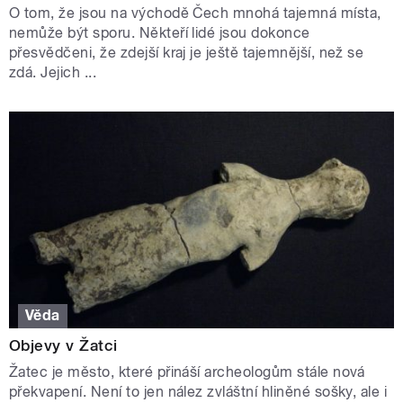
O tom, že jsou na východě Čech mnohá tajemná místa,
nemůže být sporu. Někteří lidé jsou dokonce
přesvědčeni, že zdejší kraj je ještě tajemnější, než se
zdá. Jejich ...
Věda
Objevy v Žatci
Žatec je město, které přináší archeologům stále nová
překvapení. Není to jen nález zvláštní hliněné sošky, ale i