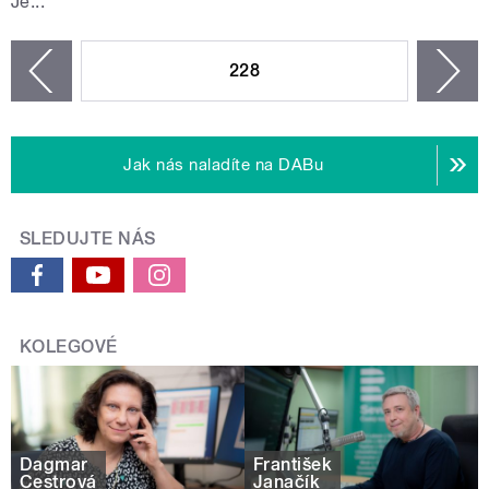
Je...
STRÁNKY
228
n
zí
Jak nás naladíte na DABu
SLEDUJTE NÁS
KOLEGOVÉ
Dagmar
František
Cestrová
Janačík