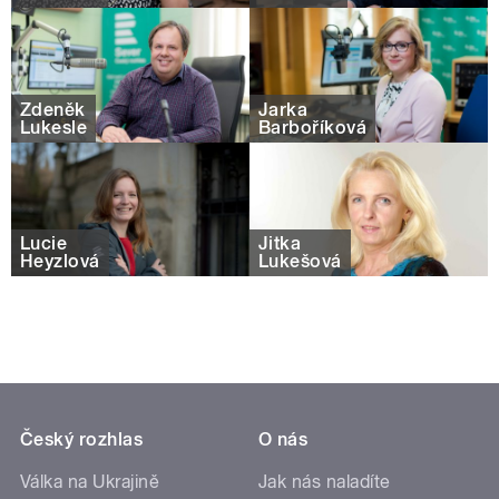
Zdeněk
Jarka
Lukesle
Barboříková
Lucie
Jitka
Heyzlová
Lukešová
Český rozhlas
O nás
Válka na Ukrajině
Jak nás naladíte