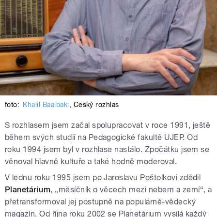
foto:
Khalil Baalbaki
,
Český rozhlas
S rozhlasem jsem začal spolupracovat v roce 1991, ještě
během svých studií na Pedagogické fakultě UJEP. Od
roku 1994 jsem byl v rozhlase nastálo. Zpočátku jsem se
věnoval hlavně kultuře a také hodně moderoval.
V lednu roku 1995 jsem po Jaroslavu Poštolkovi zdědil
Planetárium
, „měsíčník o věcech mezi nebem a zemí“, a
přetransformoval jej postupně na populárně-vědecký
magazín. Od října roku 2002 se Planetárium vysílá každý