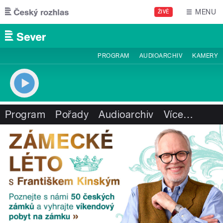
Přejít k hlavnímu obsahu
MENU
ŽIVĚ
PROGRAM
AUDIOARCHIV
KAMERY
Program
Pořady
Audioarchiv
Více
…