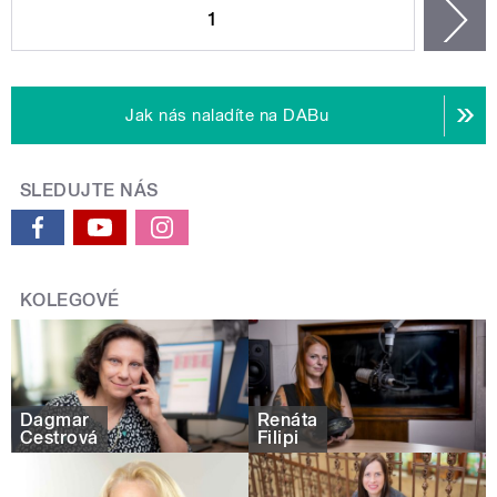
1
n
Jak nás naladíte na DABu
SLEDUJTE NÁS
KOLEGOVÉ
Dagmar
Renáta
Cestrová
Filipi