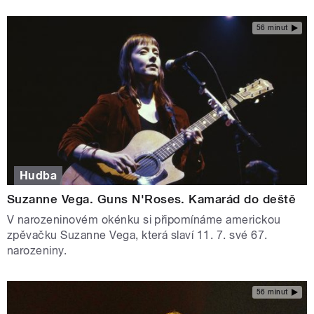
56 minut
Hudba
Suzanne Vega. Guns N'Roses. Kamarád do deště
V narozeninovém okénku si připomínáme americkou
zpěvačku Suzanne Vega, která slaví 11. 7. své 67.
narozeniny.
56 minut