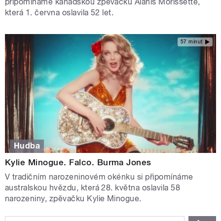
připomínáme kanadskou zpěvačku Alanis Morissette,
která 1. června oslavila 52 let.
57 minut
Hudba
Kylie Minogue. Falco. Burma Jones
V tradičním narozeninovém okénku si připomínáme
australskou hvězdu, která 28. května oslavila 58
narozeniny, zpěvačku Kylie Minogue.
STRÁNKY