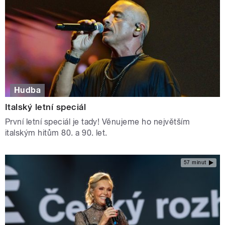
Hudba
Italský letní speciál
První letní speciál je tady! Věnujeme ho největším
italským hitům 80. a 90. let.
57 minut