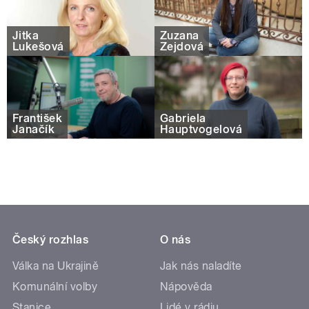
Jitka
Zuzana
Lukešová
Zejdová
František
Gabriela
Janačík
Hauptvogelová
Český rozhlas
O nás
Válka na Ukrajině
Jak nás naladíte
Komunální volby
Nápověda
Stanice
Lidé v rádiu