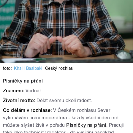
foto:
Khalil Baalbaki
,
Český rozhlas
Písničky na přání
Znamení:
Vodnář
Životní motto:
Dělat svému okolí radost.
Co dělám v rozhlase:
V Českém rozhlasu Sever
vykonávám práci moderátora - každý všední den mě
můžete slyšet živě v pořadu
Písničky na přání
. Pracuji
také jako technický redaktor - do vysílání například