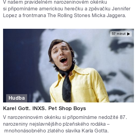
V našem pravidelném narozeninovém okénku
si připomínáme americkou herečku a zpěvačku Jennifer
Lopez a frontmana The Rolling Stones Micka Jaggera.
57 minut
Hudba
Karel Gott. INXS. Pet Shop Boys
V narozeninovém okénku si připomínáme nedožité 87.
narozeniny nejslavnějšího plzeňského rodáka –
mnohonásobného zlatého slavíka Karla Gotta.