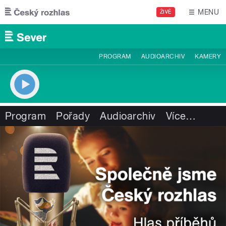
Přejít k hlavnímu obsahu
MENU
ŽIVĚ
PROGRAM
AUDIOARCHIV
KAMERY
Program
Pořady
Audioarchiv
Více
…