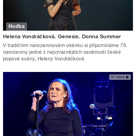
Hudba
Helena Vondráčková. Genesis. Donna Summer
V tradičním narozeninovém okénku si připomínáme 79.
narozeniny jedné z nejvýraznějších osobností české
popové scény, Heleny Vondráčkové.
57 minut