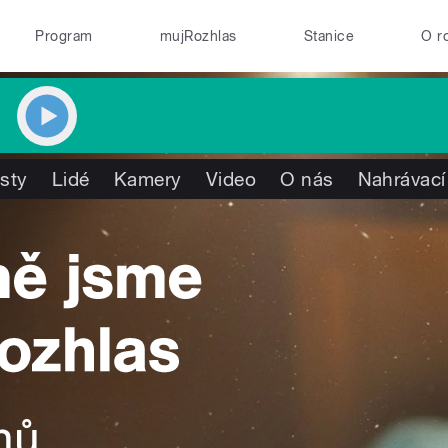
Program
mujRozhlas
Stanice
O r
isty
Lidé
Kamery
Video
O nás
Nahrávací