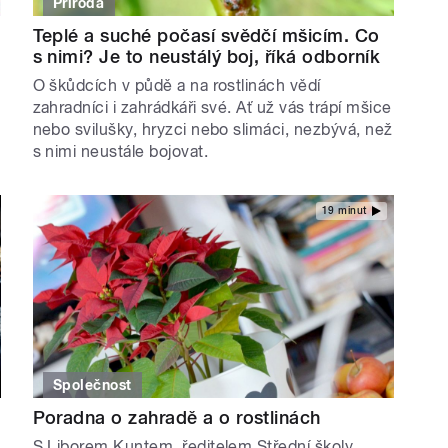
Příroda
Teplé a suché počasí svědčí mšicím. Co
s nimi? Je to neustálý boj, říká odborník
O škůdcích v půdě a na rostlinách vědí
zahradníci i zahrádkáři své. Ať už vás trápí mšice
nebo svilušky, hryzci nebo slimáci, nezbývá, než
s nimi neustále bojovat.
19 minut
Společnost
Poradna o zahradě a o rostlinách
S Liborem Kuntem, ředitelem Střední školy