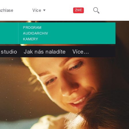
ozhlase
Více
ŽIVĚ
PROGRAM
AUDIOARCHIV
KAMERY
 studio
Jak nás naladíte
Více
…