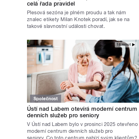
celá řada pravidel
Plesová sezóna je plném proudu a tak nám
znalec etikety Milan Knotek poradí, jak se na
takové slavnostní události chovat.
18 minut
Společnost
Ústí nad Labem otevírá moderní centrum
denních služeb pro seniory
V Ústí nad Labem bylo v prosinci 2025 otevřeno
moderní centrum denních služeb pro
seniory. Co toto centrum nabízí svým klientům?