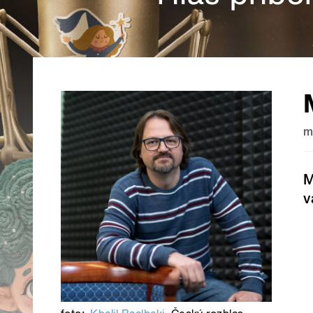
m
M
v