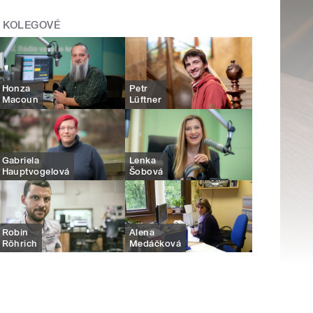
KOLEGOVÉ
Honza
Petr
Macoun
Lüftner
Gabriela
Lenka
Hauptvogelová
Šobová
Robin
Alena
Röhrich
Medáčková