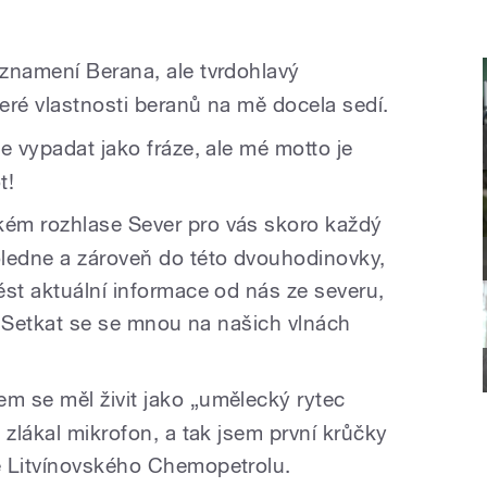
 znamení Berana, ale tvrdohlavý
eré vlastnosti beranů na mě docela sedí.
e vypadat jako fráze, ale mé motto je
t!
ém rozhlase Sever pro vás skoro každý
edne a zároveň do této dvouhodinovky,
ést aktuální informace od nás ze severu,
y. Setkat se se mnou na našich vlnách
m se měl živit jako „umělecký rytec
 zlákal mikrofon, a tak jsem první krůčky
e Litvínovského Chemopetrolu.