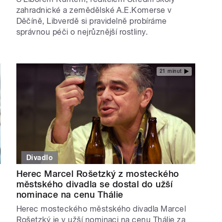
zahradnické a zemědělské A.E.Komerse v
Děčíně, Libverdě si pravidelně probíráme
správnou péči o nejrůznější rostliny.
21 minut
Divadlo
Herec Marcel Rošetzký z mosteckého
městského divadla se dostal do užší
nominace na cenu Thálie
Herec mosteckého městského divadla Marcel
Rošetzký je v užší nominaci na cenu Thálie za