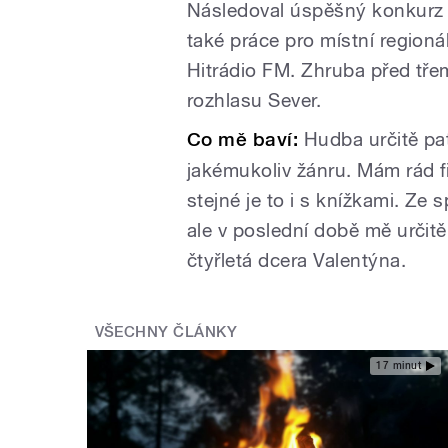
Následoval úspěšný konkurz
také práce pro místní regioná
Hitrádio FM. Zhruba před tře
rozhlasu Sever.
Co mě baví:
Hudba určitě pa
jakémukoliv žánru. Mám rád f
stejné je to i s knížkami. Ze
ale v poslední době mě určit
čtyřletá dcera Valentýna.
VŠECHNY ČLÁNKY
17 minut