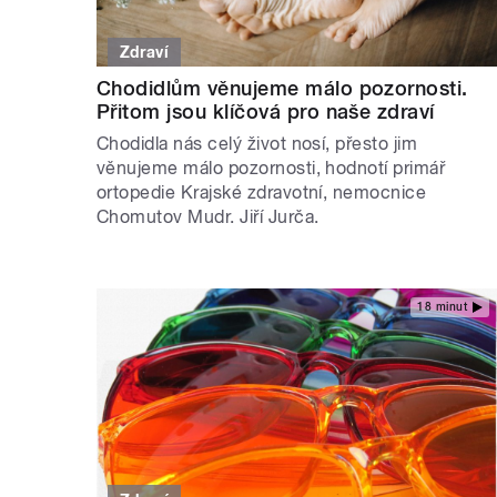
Zdraví
Chodidlům věnujeme málo pozornosti.
Přitom jsou klíčová pro naše zdraví
Chodidla nás celý život nosí, přesto jim
věnujeme málo pozornosti, hodnotí primář
ortopedie Krajské zdravotní, nemocnice
Chomutov Mudr. Jiří Jurča.
18 minut