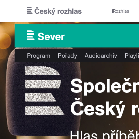
Přejít k hlavnímu obsahu
iRozhlas
Program
Pořady
Audioarchiv
Playl