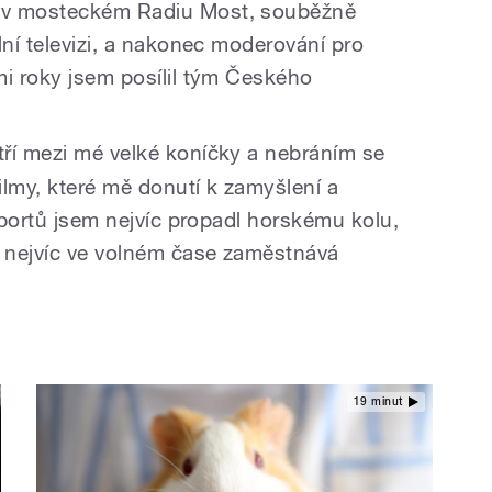
 v mosteckém Radiu Most, souběžně
lní televizi, a nakonec moderování pro
mi roky jsem posílil tým Českého
tří mezi mé velké koníčky a nebráním se
ilmy, které mě donutí k zamyšlení a
 sportů jsem nejvíc propadl horskému kolu,
ě nejvíc ve volném čase zaměstnává
19 minut