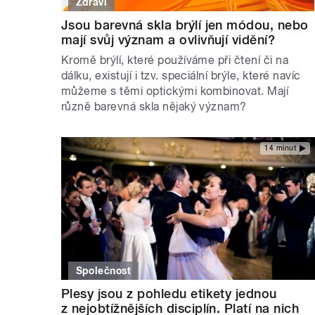
Zdraví
Jsou barevná skla brýlí jen módou, nebo
mají svůj význam a ovlivňují vidění?
Kromě brýlí, které používáme při čtení či na
dálku, existují i tzv. speciální brýle, které navíc
můžeme s těmi optickými kombinovat. Mají
různě barevná skla nějaký význam?
14 minut
Společnost
Plesy jsou z pohledu etikety jednou
z nejobtížnějších disciplín. Platí na nich