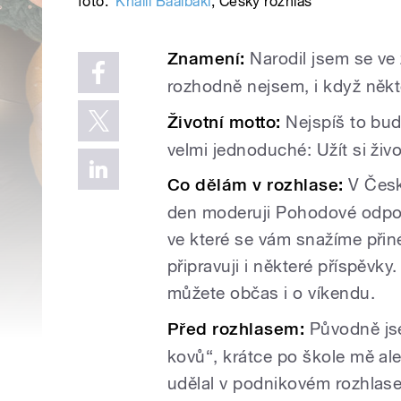
foto:
Khalil Baalbaki
,
Český rozhlas
Znamení:
Narodil jsem se ve
rozhodně nejsem, i když někt
Životní motto:
Nejspíš to bud
velmi jednoduché: Užít si živo
Co dělám v rozhlase:
V Česk
den moderuji Pohodové odpol
ve které se vám snažíme přin
připravuji i některé příspěvk
můžete občas i o víkendu.
Před rozhlasem:
Původně jse
kovů“, krátce po škole mě ale
udělal v podnikovém rozhlas