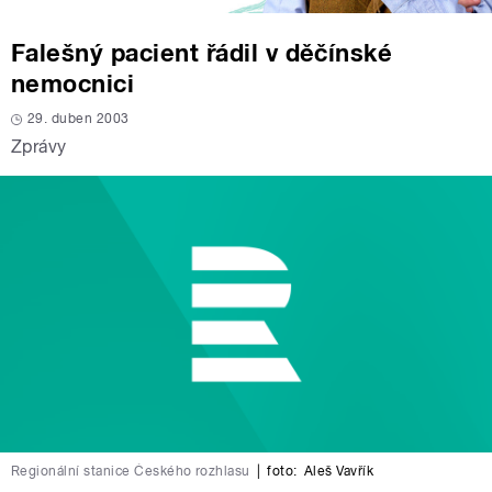
Falešný pacient řádil v děčínské
nemocnici
29. duben 2003
Zprávy
Regionální stanice Českého rozhlasu
|
foto:
Aleš Vavřík