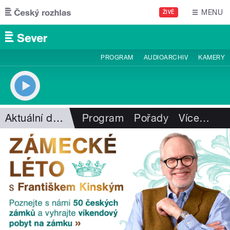
Přejít k hlavnímu obsahu
MENU
ŽIVĚ
PROGRAM
AUDIOARCHIV
KAMERY
Aktuální dění
Program
Pořady
Více
…