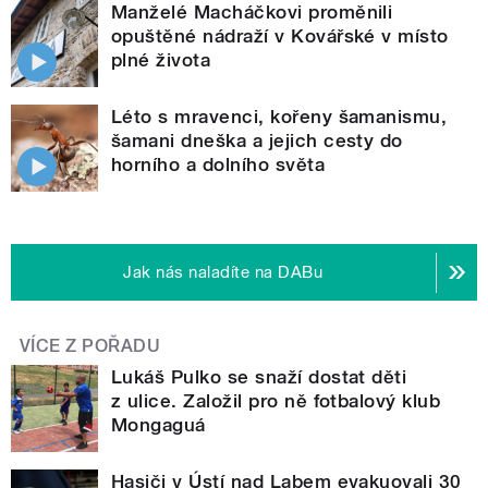
Manželé Macháčkovi proměnili
opuštěné nádraží v Kovářské v místo
plné života
Léto s mravenci, kořeny šamanismu,
šamani dneška a jejich cesty do
horního a dolního světa
Jak nás naladíte na DABu
VÍCE Z POŘADU
Lukáš Pulko se snaží dostat děti
z ulice. Založil pro ně fotbalový klub
Mongaguá
Hasiči v Ústí nad Labem evakuovali 30