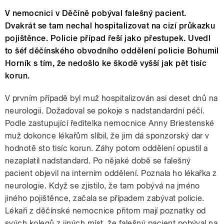
V nemocnici v Děčíně pobýval falešný pacient.
Dvakrát se tam nechal hospitalizovat na cizí průkazku
pojištěnce. Policie případ řeší jako přestupek. Uvedl
to šéf děčínského obvodního oddělení policie Bohumil
Horník s tím, že nedošlo ke škodě vyšší jak pět tisíc
korun.
V prvním případě byl muž hospitalizován asi deset dnů na
neurologii. Dožadoval se pokoje s nadstandardní péčí.
Podle zastupující ředitelka nemocnice Anny Briestenské
muž dokonce lékařům slíbil, že jim dá sponzorský dar v
hodnotě sto tisíc korun. Záhy potom oddělení opustil a
nezaplatil nadstandard. Po nějaké době se falešný
pacient objevil na interním oddělení. Poznala ho lékařka z
neurologie. Když se zjistilo, že tam pobývá na jméno
jiného pojištěnce, začala se případem zabývat policie.
Lékaři z děčínské nemocnice přitom mají poznatky od
svých kolegů z jiných míst, že falešný pacient pobýval na