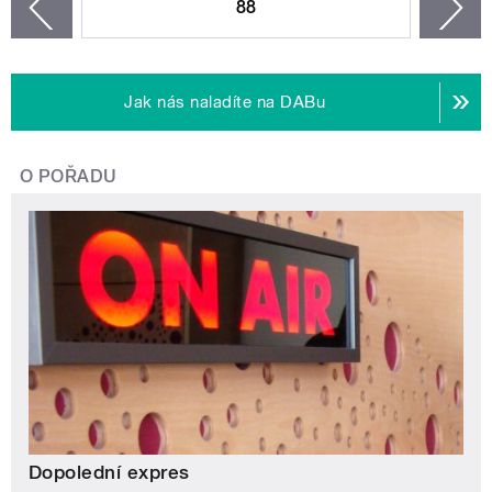
88
n
zí
Jak nás naladíte na DABu
O POŘADU
Dopolední expres