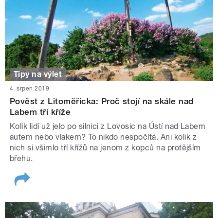
Tipy na výlet
4. srpen 2019
Pověst z Litoměřicka: Proč stojí na skále nad
Labem tři kříže
Kolik lidí už jelo po silnici z Lovosic na Ústí nad Labem
autem nebo vlakem? To nikdo nespočítá. Ani kolik z
nich si všimlo tří křížů na jenom z kopců na protějším
břehu.