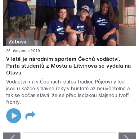
Zábava
25. červenec 2019
V létě je národním sportem Čechů vodáctví.
Parta studentů z Mostu a Litvínova se vydala na
Otavu
Vodáctví má v Čechách letitou tradici. Půjčovny lodí
jsou u každé splavné řeky v hustotě až neuvěřitelné a
tak se občas stává, že se před lecjakou šlajsnou tvoří
fronty.
STRÁNKY