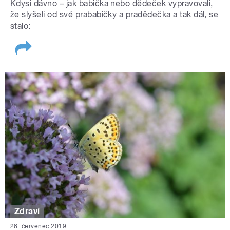
Kdysi dávno – jak babička nebo dědeček vypravovali,
že slyšeli od své prababičky a pradědečka a tak dál, se
stalo:
Zdraví
26. červenec 2019