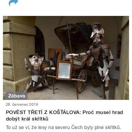
Zábava
28. červenec 2019
POVĚST TŘETÍ Z KOŠŤÁLOVA: Proč musel hrad
dobýt král skřítků
To už se ví, že lesy na severu Čech byly plné skřítků.