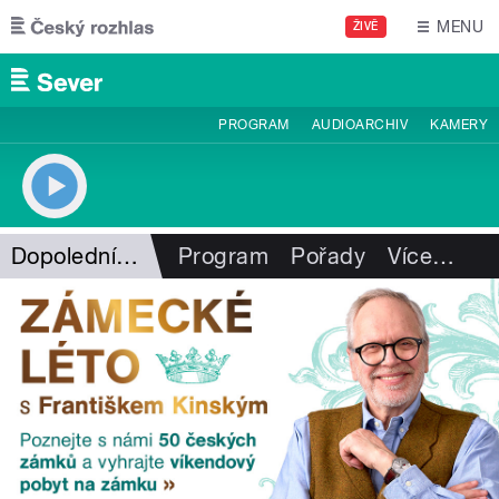
Přejít k hlavnímu obsahu
MENU
ŽIVĚ
PROGRAM
AUDIOARCHIV
KAMERY
Dopolední expres
Program
Pořady
Více
…