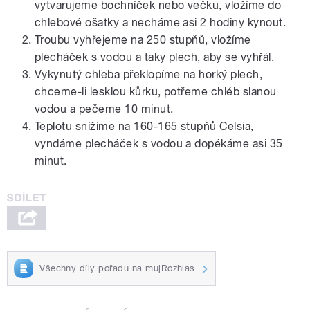
vytvarujeme bochníček nebo večku, vložíme do
chlebové ošatky a necháme asi 2 hodiny kynout.
Troubu vyhřejeme na 250 stupňů, vložíme
plecháček s vodou a taky plech, aby se vyhřál.
Vykynutý chleba překlopíme na horký plech,
chceme-li lesklou kůrku, potřeme chléb slanou
vodou a pečeme 10 minut.
Teplotu snížíme na 160-165 stupňů Celsia,
vyndáme plecháček s vodou a dopékáme asi 35
minut.
Všechny díly pořadu na mujRozhlas