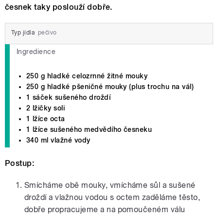
česnek taky poslouží dobře.
Typ jídla
pečivo
Ingredience
250 g hladké celozrnné žitné mouky
250 g hladké pšeničné mouky (plus trochu na vál)
1 sáček sušeného droždí
2 lžičky soli
1 lžíce octa
1 lžíce sušeného medvědího česneku
340 ml vlažné vody
Postup:
Smícháme obě mouky, vmícháme sůl a sušené
droždí a vlažnou vodou s octem zaděláme těsto,
dobře propracujeme a na pomoučeném válu