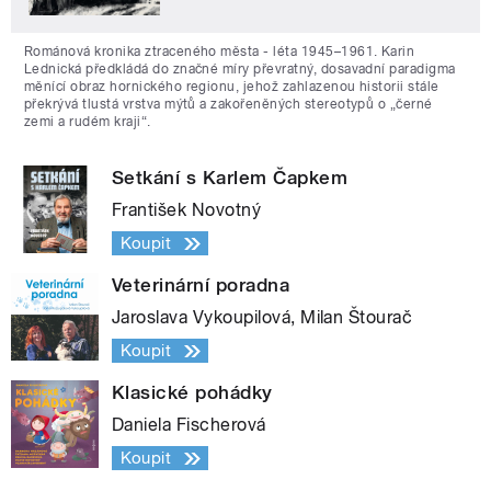
Románová kronika ztraceného města - léta 1945–1961. Karin
Lednická předkládá do značné míry převratný, dosavadní paradigma
měnící obraz hornického regionu, jehož zahlazenou historii stále
překrývá tlustá vrstva mýtů a zakořeněných stereotypů o „černé
zemi a rudém kraji“.
Setkání s Karlem Čapkem
František Novotný
Koupit
Veterinární poradna
Jaroslava Vykoupilová, Milan Štourač
Koupit
Klasické pohádky
Daniela Fischerová
Koupit