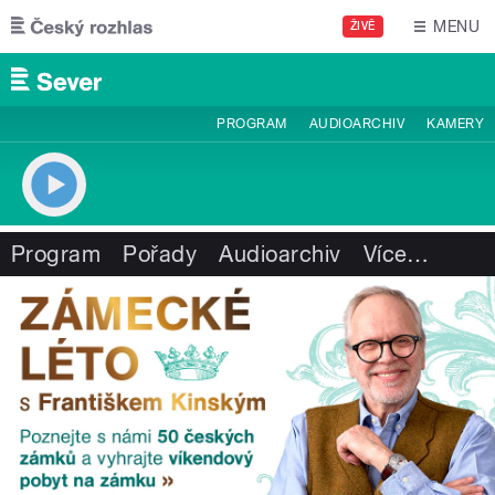
Přejít k hlavnímu obsahu
MENU
ŽIVĚ
PROGRAM
AUDIOARCHIV
KAMERY
Program
Pořady
Audioarchiv
Více
…