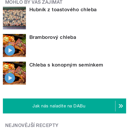
MOHLO BY VÁS ZAJÍMAT
Hubník z toastového chleba
Bramborový chleba
Chleba s konopným semínkem
Jak nás naladíte na DABu
NEJNOVĚJŠÍ RECEPTY