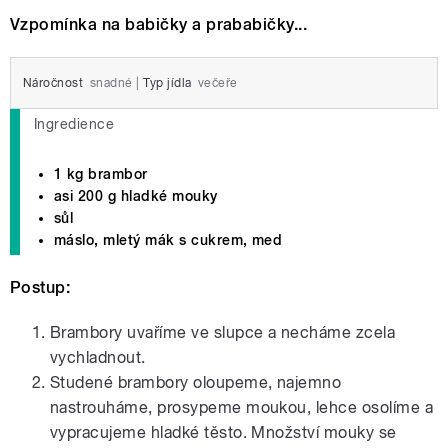
Vzpomínka na babičky a prababičky...
Náročnost
snadné
|
Typ jídla
večeře
Ingredience
1 kg brambor
asi 200 g hladké mouky
sůl
máslo, mletý mák s cukrem, med
Postup:
Brambory uvaříme ve slupce a necháme zcela
vychladnout.
Studené brambory oloupeme, najemno
nastrouháme, prosypeme moukou, lehce osolíme a
vypracujeme hladké těsto. Množství mouky se