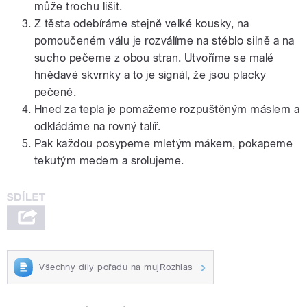
může trochu lišit.
Z těsta odebíráme stejně velké kousky, na
pomoučeném válu je rozválíme na stéblo silně a na
sucho pečeme z obou stran. Utvoříme se malé
hnědavé skvrnky a to je signál, že jsou placky
pečené.
Hned za tepla je pomažeme rozpuštěným máslem a
odkládáme na rovný talíř.
Pak každou posypeme mletým mákem, pokapeme
tekutým medem a srolujeme.
Všechny díly pořadu na mujRozhlas