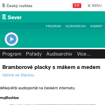
Přejít k hlavnímu obsahu
MENU
ŽIVĚ
PROGRAM
AUDIOARCHIV
KAMERY
Program
Pořady
Audioarchiv
Více
…
Bramborové placky s mákem a medem
Vaříme se Slávkou
Největší audioportál na českém internetu