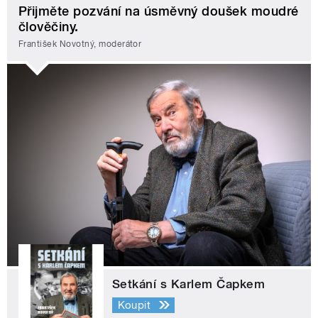
Přijměte pozvání na úsměvný doušek moudré
člověčiny.
František Novotný, moderátor
Setkání s Karlem Čapkem
Koupit