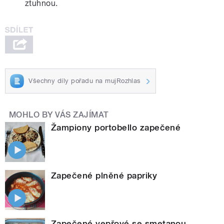
ztuhnou.
Všechny díly pořadu na mujRozhlas
MOHLO BY VÁS ZAJÍMAT
Žampiony portobello zapečené
Zapečené plněné papriky
Zapečené vepřové se smetanou