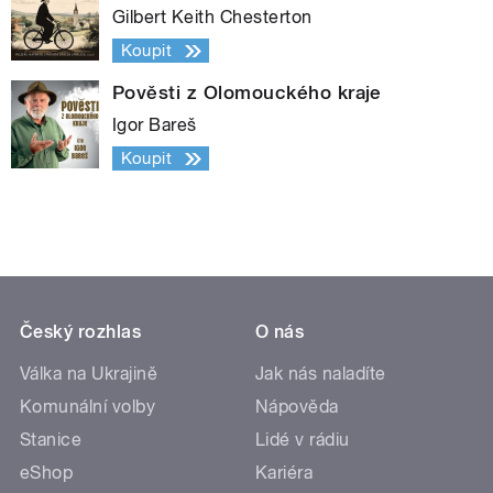
Gilbert Keith Chesterton
Koupit
Pověsti z Olomouckého kraje
Igor Bareš
Koupit
Český rozhlas
O nás
Válka na Ukrajině
Jak nás naladíte
Komunální volby
Nápověda
Stanice
Lidé v rádiu
eShop
Kariéra