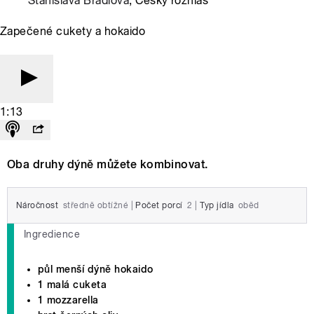
Stanislava Brádlová
, Český rozhlas
Zapečené cukety a hokaido
1:13
Oba druhy dýně můžete kombinovat.
Náročnost
středně obtížné
|
Počet porcí
2
|
Typ jídla
oběd
Ingredience
půl menší dýně hokaido
1 malá cuketa
1 mozzarella