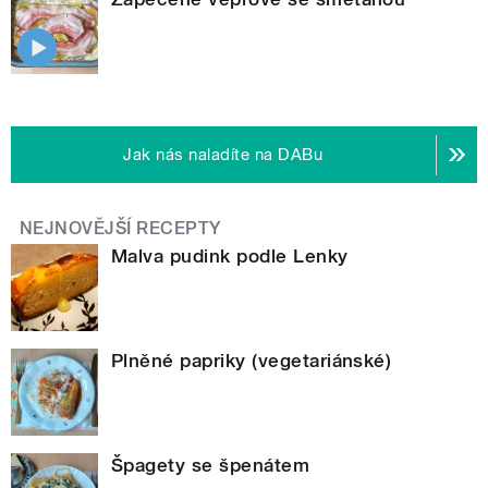
Jak nás naladíte na DABu
NEJNOVĚJŠÍ RECEPTY
Malva pudink podle Lenky
Plněné papriky (vegetariánské)
Špagety se špenátem