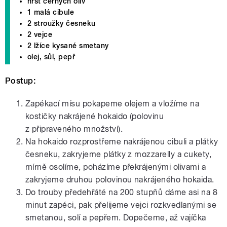
hrst černých oliv
1 malá cibule
2 stroužky česneku
2 vejce
2 lžíce kysané smetany
olej, sůl, pepř
Postup:
Zapékací mísu pokapeme olejem a vložíme na
kostičky nakrájené hokaido (polovinu
z připraveného množství).
Na hokaido rozprostřeme nakrájenou cibuli a plátky
česneku, zakryjeme plátky z mozzarelly a cukety,
mírně osolíme, poházíme překrájenými olivami a
zakryjeme druhou polovinou nakrájeného hokaida.
Do trouby předehřáté na 200 stupňů dáme asi na 8
minut zapéci, pak přelijeme vejci rozkvedlanými se
smetanou, solí a pepřem. Dopečeme, až vajíčka