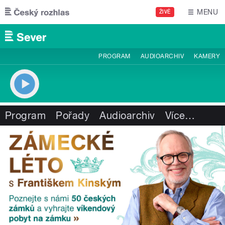
Přejít k hlavnímu obsahu
MENU
ŽIVĚ
PROGRAM
AUDIOARCHIV
KAMERY
Program
Pořady
Audioarchiv
Více
…