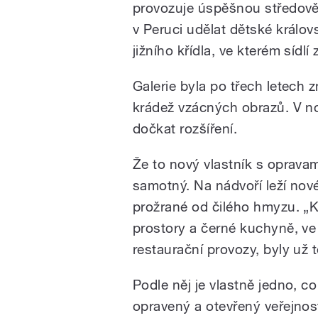
provozuje úspěšnou středově
v Peruci udělat dětské králov
jižního křídla, ve kterém sídlí
Galerie byla po třech letech z
krádež vzácných obrazů. V n
dočkat rozšíření.
Že to nový vlastník s oprava
samotný. Na nádvoří leží nov
prožrané od čilého hmyzu. „K
prostory a černé kuchyně, ve
restaurační provozy, byly už 
Podle něj je vlastně jedno, c
opravený a otevřený veřejnost