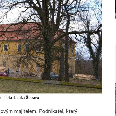
ě
|
foto: Lenka Šobová
novým majitelem. Podnikatel, který