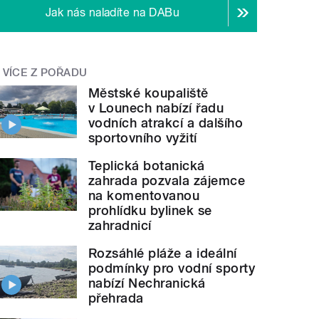
Jak nás naladíte na DABu
VÍCE Z POŘADU
Městské koupaliště
v Lounech nabízí řadu
vodních atrakcí a dalšího
sportovního vyžití
Teplická botanická
zahrada pozvala zájemce
na komentovanou
prohlídku bylinek se
zahradnicí
Rozsáhlé pláže a ideální
podmínky pro vodní sporty
nabízí Nechranická
přehrada