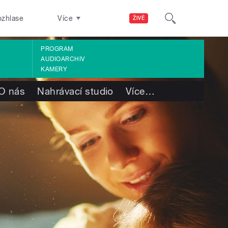
ozhlase
Více
ŽIVĚ
PROGRAM
AUDIOARCHIV
KAMERY
O nás
Nahrávací studio
Více
…