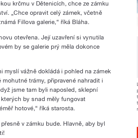
kou krčmu v Dětenicích, chce ze zámku
ství. „Chce opravit celý zámek, včetně
 známá Fillova galerie,“ říká Bláha.
novu otevřena. Její uzavření si vynutila
ovém by se galerie prý měla dokonce
mi myslí vážně dokládá i pohled na zámek
é mohutné trámy, připravené nahradit i
dyž jsme tam byli naposled, sklepní
 kterých by snad měly fungovat
téměř hotové,“ říká starosta.
o přesně v zámku bude. Hlavně, aby byl
i!