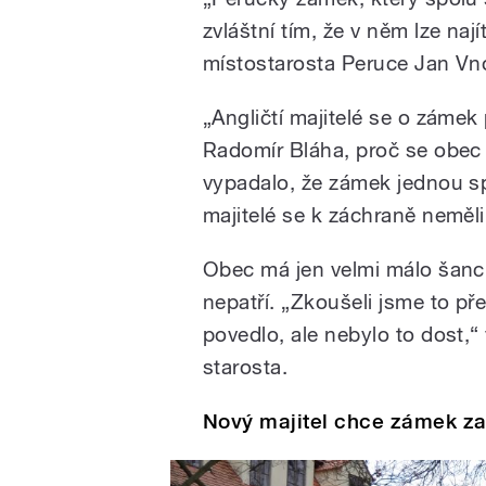
zvláštní tím, že v něm lze naj
místostarosta Peruce Jan Vn
„Angličtí majitelé se o zámek p
Radomír Bláha, proč se obec
vypadalo, že zámek jednou s
majitelé se k záchraně neměli
Obec má jen velmi málo šancí, 
nepatří. „Zkoušeli jsme to p
povedlo, ale nebylo to dost,
starosta.
Nový majitel chce zámek zac