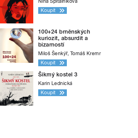
Nina Špitálníková
Koupit
100+24 brněnských
kuriozit, absurdit a
bizarností
Miloš Šenkýř, Tomáš Kremr
Koupit
Šikmý kostel 3
Karin Lednická
Koupit