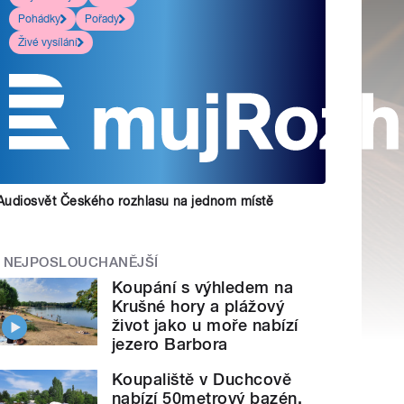
Pohádky
Pořady
Živé vysílání
Audiosvět Českého rozhlasu na jednom místě
NEJPOSLOUCHANĚJŠÍ
Koupání s výhledem na
Krušné hory a plážový
život jako u moře nabízí
jezero Barbora
Koupaliště v Duchcově
nabízí 50metrový bazén,