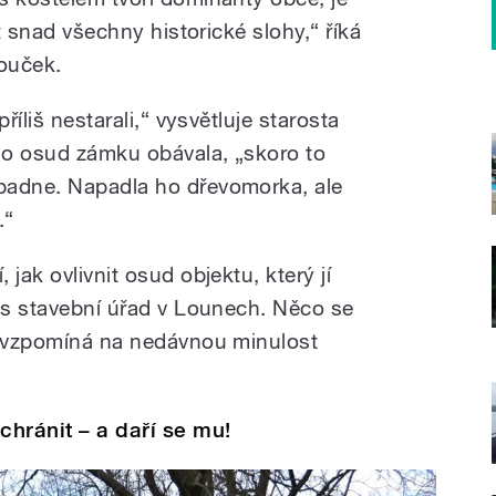
ít snad všechny historické slohy,“ říká
ouček.
říliš nestarali,“ vysvětluje starosta
 o osud zámku obávala, „skoro to
padne. Napadla ho dřevomorka, ale
.“
jak ovlivnit osud objektu, který jí
řes stavební úřad v Lounech. Něco se
“ vzpomíná na nedávnou minulost
hránit – a daří se mu!