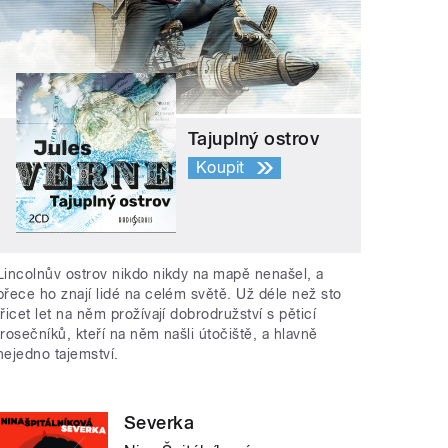
Tajuplný ostrov
Koupit
Lincolnův ostrov nikdo nikdy na mapě nenašel, a
přece ho znají lidé na celém světě. Už déle než sto
třicet let na něm prožívají dobrodružství s pěticí
trosečníků, kteří na něm našli útočiště, a hlavně
nejedno tajemství.
Severka