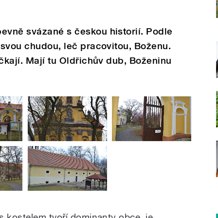
evně svázané s českou historií. Podle
l svou chudou, leč pracovitou, Boženu.
čkají. Mají tu Oldřichův dub, Boženinu
s kostelem tvoří dominanty obce, je