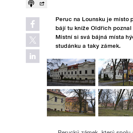
Peruc na Lounsku je místo p
bájí tu kníže Oldřich pozna
Místní si svá bájná místa hý
studánku a taky zámek.
„Perucký zámek, který spolu 