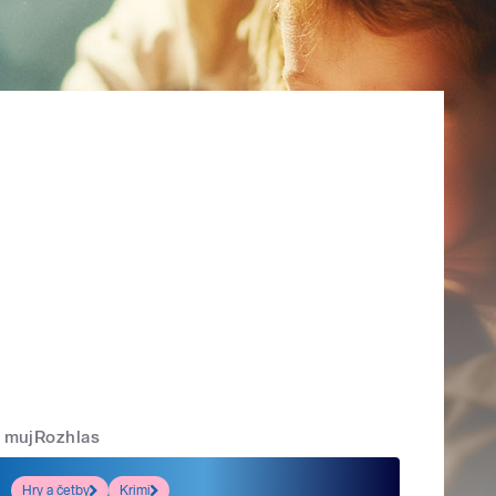
mujRozhlas
Hry a četby
Krimi