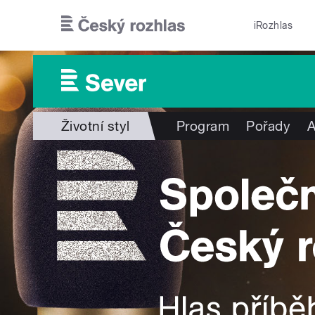
Přejít k hlavnímu obsahu
iRozhlas
Životní styl
Program
Pořady
A