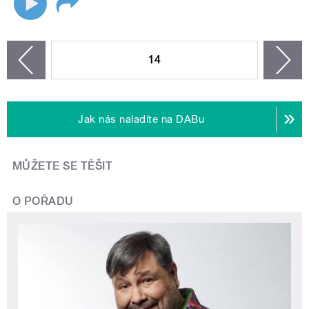
STRÁNKY
14
n
zí
Jak nás naladíte na DABu
MŮŽETE SE TĚŠIT
O POŘADU