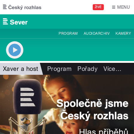
Přejít k hlavnímu obsahu
MENU
ŽIVĚ
PROGRAM
AUDIOARCHIV
KAMERY
Xaver a host
Program
Pořady
Více
…