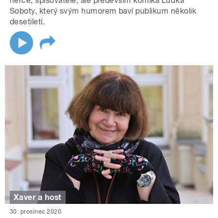
herce, spisovatele, ale především komika Luďka
Soboty, který svým humorem baví publikum několik
desetiletí.
Xaver a host
30. prosinec 2020