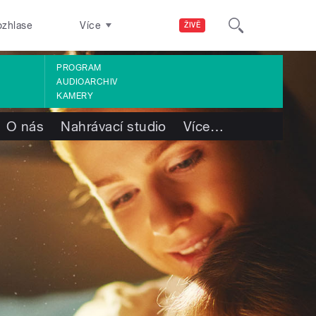
ozhlase
Více
ŽIVĚ
PROGRAM
AUDIOARCHIV
KAMERY
O nás
Nahrávací studio
Více
…