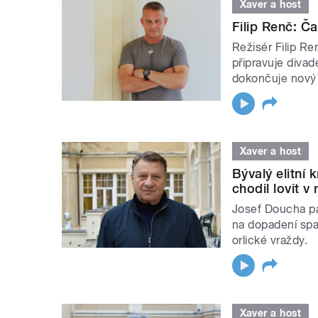
Xaver a host
Filip Renč: Č
Režisér Filip Re
připravuje divad
dokončuje nový 
Xaver a host
Bývalý elitní 
chodil lovit v 
Josef Doucha pat
na dopadení spa
orlické vraždy.
Xaver a host