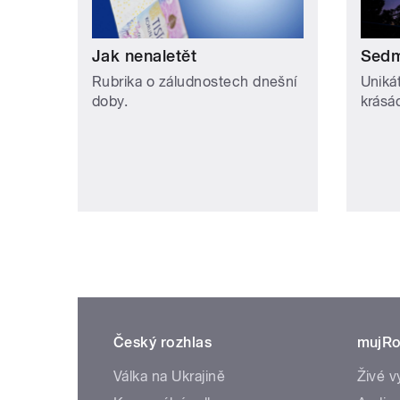
Jak nenaletět
Sedm
Rubrika o záludnostech dnešní
Uniká
doby.
krásá
Český rozhlas
mujRo
Válka na Ukrajině
Živé v