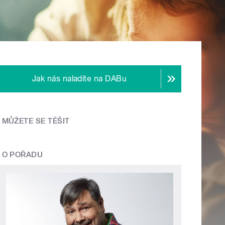
Jak nás naladíte na DABu
MŮŽETE SE TĚŠIT
O POŘADU