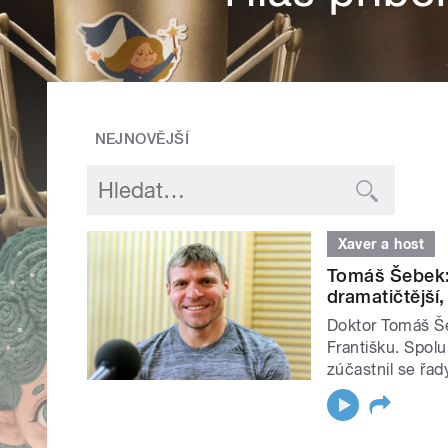
NEJNOVĚJŠÍ
Xaver a host
Tomáš Šebek:
dramatičtější,
Doktor Tomáš Še
Františku. Spolu
zúčastnil se řad