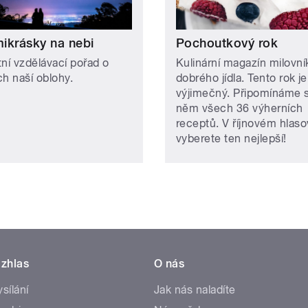
ikrásky na nebi
Pochoutkový rok
tní vzdělávací pořad o
Kulinární magazín milovní
ch naší oblohy.
dobrého jídla. Tento rok je
výjimečný. Připomínáme s
něm všech 36 výherních
receptů. V říjnovém hlaso
vyberete ten nejlepší!
zhlas
O nás
ysílání
Jak nás naladíte