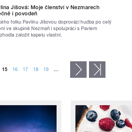
ína Jíšová: Moje členství v Nezmarech
ečně i povodeň
ého folku Pavlínu Jíšovou doprovází hudba po celý
ení ve skupině Nezmaři i spolupráci s Pavlem
odla založit kapelu vlastní.
15
16
17
18
19
…
následující ›
poslední »