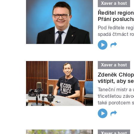
Xaver a host
Ředitel regio
Přání posluch
Pod ředitele re
spadá čtrnáct r
Xaver a host
Zdeněk Chlop
vštípit, aby 
Taneční mistr a
třicetiletou záv
také porotcem 
Xaver a host