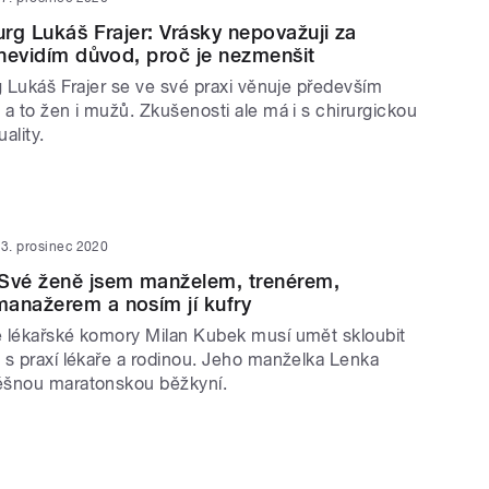
urg Lukáš Frajer: Vrásky nepovažuji za
e nevidím důvod, proč je nezmenšit
g Lukáš Frajer se ve své praxi věnuje především
a to žen i mužů. Zkušenosti ale má i s chirurgickou
ality.
3. prosinec 2020
 Své ženě jsem manželem, trenérem,
anažerem a nosím jí kufry
 lékařské komory Milan Kubek musí umět skloubit
 s praxí lékaře a rodinou. Jeho manželka Lenka
ěšnou maratonskou běžkyní.