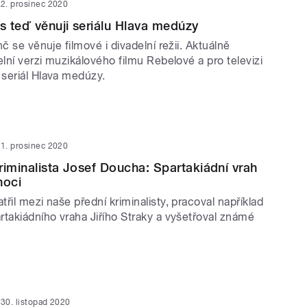
2. prosinec 2020
as teď věnuji seriálu Hlava medúzy
nč se věnuje filmové i divadelní režii. Aktuálně
elní verzi muzikálového filmu Rebelové a pro televizi
seriál Hlava medúzy.
1. prosinec 2020
kriminalista Josef Doucha: Spartakiádní vrah
noci
řil mezi naše přední kriminalisty, pracoval například
rtakiádního vraha Jiřího Straky a vyšetřoval známé
30. listopad 2020