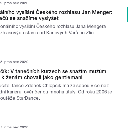
9. prosinec 2020
nálního vysílání Českého rozhlasu Jan Menger:
ačů se snažíme vyslyšet
gionálního vysílání Českého rozhlasu Jana Mengera
ozhlasových stanic od Karlových Varů po Zlín.
8. prosinec 2020
čík: V tanečních kurzech se snažím mužům
se k ženám chovali jako gentlemani
 učitel tance Zdeněk Chlopčík má za sebou více než
odní kariéru, ověnčenou mnoha tituly. Od roku 2006 je
soutěže StarDance.
7. prosinec 2020