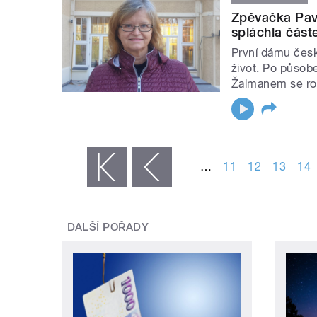
Zpěvačka Pavl
spláchla část
První dámu česk
život. Po působ
Žalmanem se rozh
STRÁNKY
…
11
12
13
14
« první
‹ předchozí
DALŠÍ POŘADY