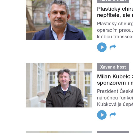
Plastický chir
nepřítele, al
Plastický chirur
operacím prsou, 
léčbou transsexu
Xaver a host
Milan Kubek:
sponzorem i m
Prezident České
náročnou funkci
Kubková je úsp