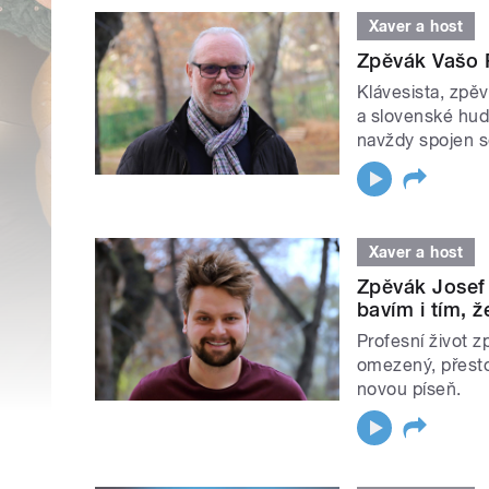
Xaver a host
Zpěvák Vašo P
Klávesista, zpě
a slovenské hud
navždy spojen s
Xaver a host
Zpěvák Josef 
bavím i tím, ž
Profesní život z
omezený, přesto 
novou píseň.