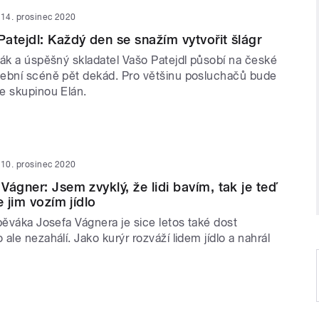
14. prosinec 2020
atejdl: Každý den se snažím vytvořit šlágr
vák a úspěšný skladatel Vašo Patejdl působí na české
ební scéně pět dekád. Pro většinu posluchačů bude
e skupinou Elán.
10. prosinec 2020
Vágner: Jsem zvyklý, že lidi bavím, tak je teď
e jim vozím jídlo
pěváka Josefa Vágnera je sice letos také dost
ale nezahálí. Jako kurýr rozváží lidem jídlo a nahrál