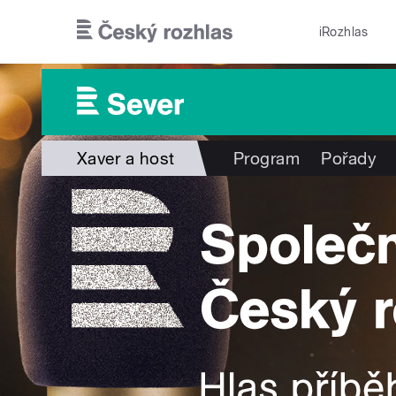
Přejít k hlavnímu obsahu
iRozhlas
Xaver a host
Program
Pořady