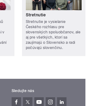
Stretnutie
ků
Stretnutie je vysielanie
Českého rozhlasu pre
i v
slovenských spoluobčanov, ale
aj pre všetkých, ktorí sa
vání
zaujímajú o Slovensko a radi
počúvajú slovenčinu.
Sledujte nás