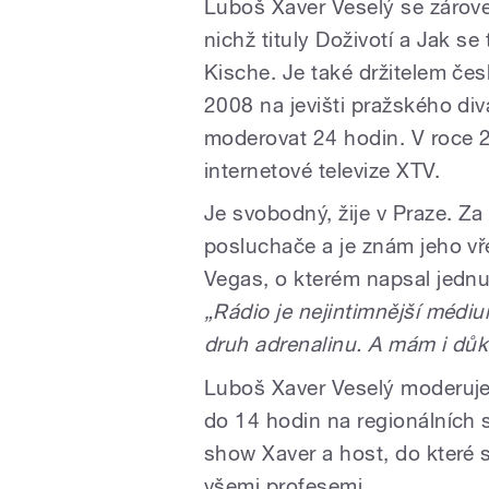
Luboš Xaver Veselý se zárove
nichž tituly Doživotí a Jak s
Kische. Je také držitelem če
2008 na jevišti pražského div
moderovat 24 hodin. V roce 
internetové televize XTV.
Je svobodný, žije v Praze. Za
posluchače a je znám jeho v
Vegas, o kterém napsal jednu
„Rádio je nejintimnější médium.
druh adrenalinu. A mám i důk
Luboš Xaver Veselý moderuje
do 14 hodin na regionálních s
show Xaver a host, do které 
všemi profesemi.