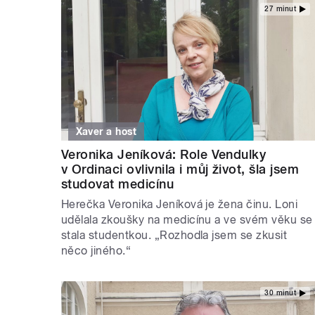
27 minut
Xaver a host
Veronika Jeníková: Role Vendulky
v Ordinaci ovlivnila i můj život, šla jsem
studovat medicínu
Herečka Veronika Jeníková je žena činu. Loni
udělala zkoušky na medicínu a ve svém věku se
stala studentkou. „Rozhodla jsem se zkusit
něco jiného.“
30 minut