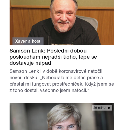
Xaver a host
Samson Lenk: Poslední dobou
poslouchám nejradši ticho, lépe se
dostavuje nápad
Samson Lenk i v době koronavirové natočil
novou desku. „Nabouralo mě čelně prase a
přestal mi fungovat prostředníček. Když jsem se
z toho dostal, všechno jsem natočil.“
26 minut