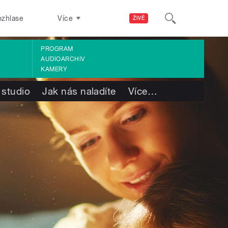
ozhlase
Více
ŽIVĚ
PROGRAM
AUDIOARCHIV
KAMERY
 studio
Jak nás naladíte
Více
…