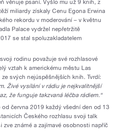
ň věnuje psaní. Vyšlo mu už 9 knih, z
e těží miliardy získaly Cenu Egona Erwina
ského rekordu v moderování – v květnu
adla Palace vydržel nepřetržitě
2017 se stal spoluzakladatelem
 svoji rodinu považuje své rozhlasové
řelý vztah k americkému městu Las
 ze svých nejúspěšnějších knih. Tvrdí:
 Živé vysílání v rádiu je nejkvalitnější
az, že funguje takzvaná léčba rádiem.“
 od června 2019 každý všední den od 13
tanicích Českého rozhlasu svoji talk
si zve známé a zajímavé osobnosti napříč