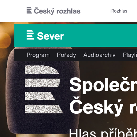
Přejít k hlavnímu obsahu
iRozhlas
Program
Pořady
Audioarchiv
Playl