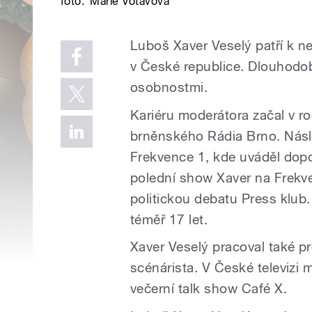
foto:
Marie Votavová
Luboš Xaver Veselý patří k 
v České republice. Dlouhodo
osobnostmi.
Kariéru moderátora začal v 
brněnského Rádia Brno. Násl
Frekvence 1, kde uváděl dopo
polední show Xaver na Frekven
politickou debatu Press klub
téměř 17 let.
Xaver Veselý pracoval také pr
scénárista. V České televizi 
večerní talk show Café X.