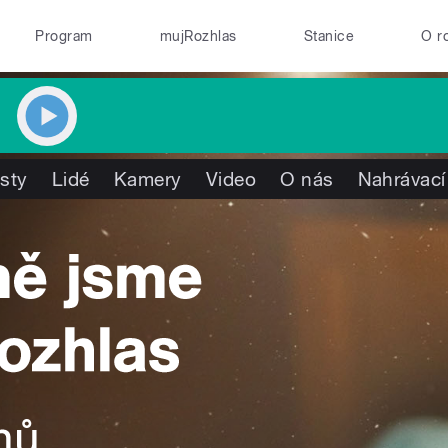
Program
mujRozhlas
Stanice
O r
isty
Lidé
Kamery
Video
O nás
Nahrávací