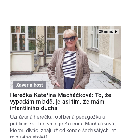
26 minut
Xaver a host
Herečka Kateřina Macháčková: To, že
vypadám mladě, je asi tím, že mám
infantilního ducha
Uznávaná herečka, oblíbená pedagožka a
publicistka. Tím vším je Kateřina Macháčková,
kterou diváci znají už od konce šedesátých let
minulého století.