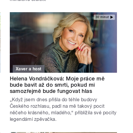
30 minut
Xaver a host
Helena Vondráčková: Moje práce mě
bude bavit až do smrti, pokud mi
samozřejmě bude fungovat hlas
„Když jsem dnes přišla do téhle budovy
Českého rozhlasu, padl na mě takový pocit
něčeho krásného, mladého,“ přiblížila své pocity
legendární zpěvačka.