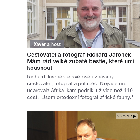
Xaver a host
Cestovatel a fotograf Richard Jaroněk:
Mám rád velké zubaté bestie, které umí
kousnout
Richard Jaroněk je světově uznávaný
cestovatel, fotograf a potápěč. Nejvíce mu
učarovala Afrika, kam podnikl už více než 110
cest. „Jsem ortodoxní fotograf africké fauny."
28 minut