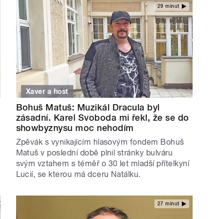
29 minut
Xaver a host
Bohuš Matuš: Muzikál Dracula byl
zásadní. Karel Svoboda mi řekl, že se do
showbyznysu moc nehodím
Zpěvák s vynikajícím hlasovým fondem Bohuš
Matuš v poslední době plnil stránky bulváru
svým vztahem s téměř o 30 let mladší přítelkyní
Lucií, se kterou má dceru Natálku.
27 minut