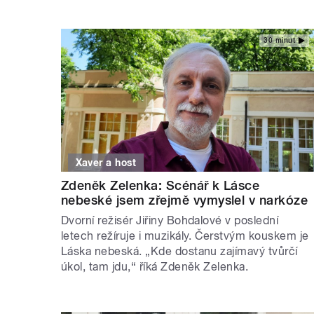
30 minut
Xaver a host
Zdeněk Zelenka: Scénář k Lásce
nebeské jsem zřejmě vymyslel v narkóze
Dvorní režisér Jiřiny Bohdalové v poslední
letech režíruje i muzikály. Čerstvým kouskem je
Láska nebeská. „Kde dostanu zajímavý tvůrčí
úkol, tam jdu,“ říká Zdeněk Zelenka.